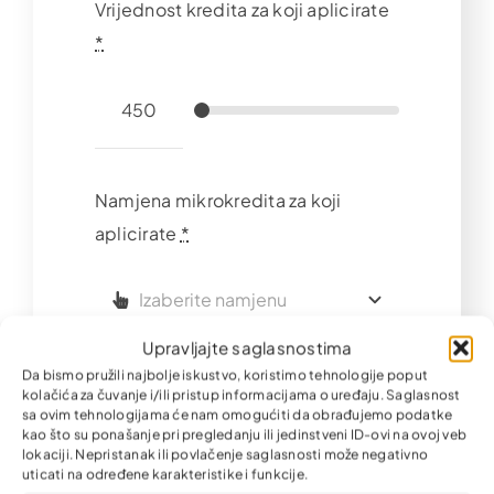
Vrijednost kredita za koji aplicirate
*
Namjena mikrokredita za koji
aplicirate
*
Upravljajte saglasnostima
Da bismo pružili najbolje iskustvo, koristimo tehnologije poput
Slažem se da Partner
kolačića za čuvanje i/ili pristup informacijama o uređaju. Saglasnost
sa ovim tehnologijama će nam omogućiti da obrađujemo podatke
mikrokreditna fondacija
kao što su ponašanje pri pregledanju ili jedinstveni ID-ovi na ovoj veb
zadrži i pohrani podatke koje
lokaciji. Nepristanak ili povlačenje saglasnosti može negativno
uticati na određene karakteristike i funkcije.
šaljem putem ove Kontakt