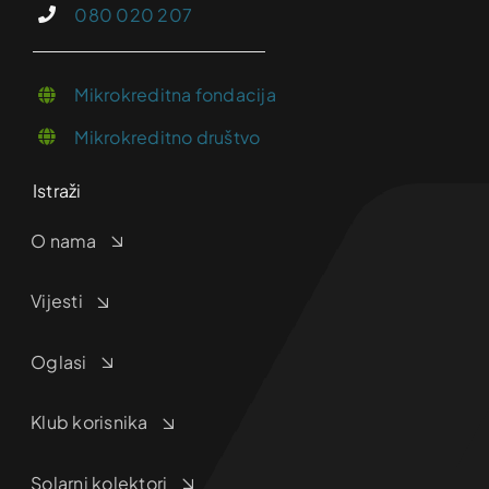
080 020 207
Mikrokreditna fondacija
Mikrokreditno društvo
Istraži
O nama
Vijesti
Oglasi
Klub korisnika
Solarni kolektori