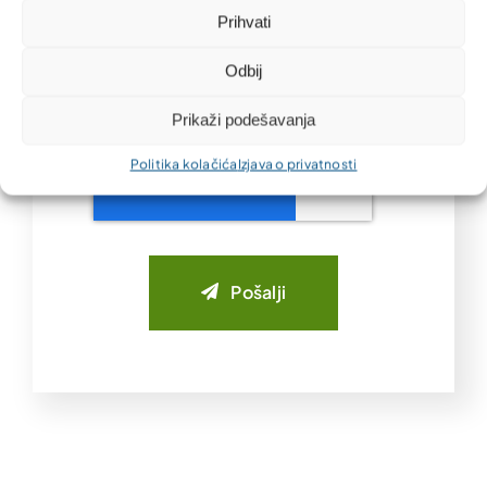
Prihvati
forme.
Odbij
Saznajte više o
Politika
privatnosti
.
Prikaži podešavanja
Politika kolačića
Izjava o privatnosti
Pošalji