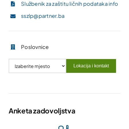
Službenik za zaštitu ličnih podataka info
sszlp@partner.ba
Poslovnice
Lokacija i kontakt
Anketa zadovoljstva