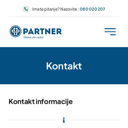
Skip
Imate pitanje? Nazovite :
080 020 207
to
content
Kontakt
Kontakt informacije