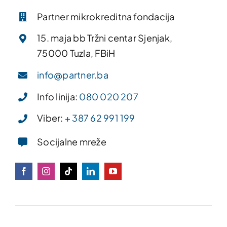
Partner mikrokreditna fondacija
15. maja bb Tržni centar Sjenjak,
75000 Tuzla, FBiH
info@partner.ba
Info linija:
080 020 207
Viber:
+ 387 62 991 199
Socijalne mreže