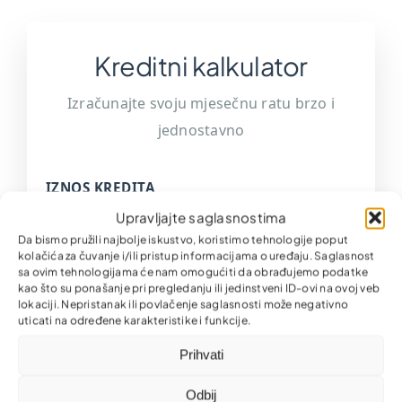
Kreditni kalkulator
Izračunajte svoju mjesečnu ratu brzo i
jednostavno
IZNOS KREDITA
Upravljajte saglasnostima
450 KM
Da bismo pružili najbolje iskustvo, koristimo tehnologije poput
kolačića za čuvanje i/ili pristup informacijama o uređaju. Saglasnost
sa ovim tehnologijama će nam omogućiti da obrađujemo podatke
kao što su ponašanje pri pregledanju ili jedinstveni ID-ovi na ovoj veb
lokaciji. Nepristanak ili povlačenje saglasnosti može negativno
450 KM
10.000 KM
uticati na određene karakteristike i funkcije.
Prihvati
BROJ MJESECI
Odbij