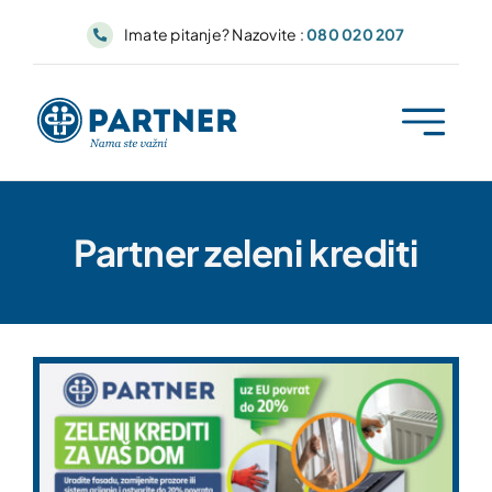
Skip
Imate pitanje? Nazovite :
080 020 207
to
content
Partner zeleni krediti