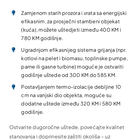
Zamjenom starih prozora i vrata sa energijski
efikasnim, za prosječni stambeni objekat
(kuća), možete uštedjeti između 400 KM i
780 KM godišnje.
Ugradnjom efikasnijeg sistema grijanja (npr.
kotlovi na pelet i biomasu, toplinske pumpe,
parne ili gasne turbine) moguće je ostvariti
godišnje uštede od 300 KM do 585 KM.
Postavljanjem termo-izolacije debljine 10
cm na vanjski dio objekta, moguće su
dodatne uštede između 320 KM i 580 KM
godišnje.
Ostvarite dugoročne uštede, povećajte kvalitet
stanovanja i doprinesite zaštiti okoliša – uz