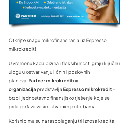
Otkrijte snagu mikrofinansiranja uz Espresso
mikrokredit!
U vremenu kada brzina i fleksibilnost igraju ključnu
ulogu u ostvarivanju ličnih i poslovnih
planova,
Partner mikrokreditna
organizacija
predstavlja
Espresso mikrokredit
–
brzo i jednostavno finansijsko rješenje koje se
prilagođava vašim stvarnim potrebama.
Korisnicima su na raspolaganju tri iznosa kredita: