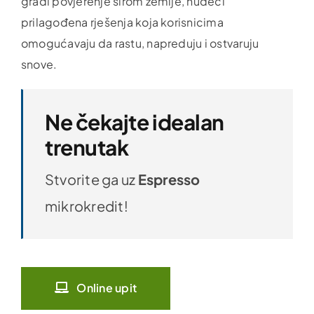
gradi povjerenje širom zemlje, nudeći
prilagođena rješenja koja korisnicima
omogućavaju da rastu, napreduju i ostvaruju
snove.
Ne čekajte idealan
trenutak
Stvorite ga uz
Espresso
mikrokredit!
Online upit