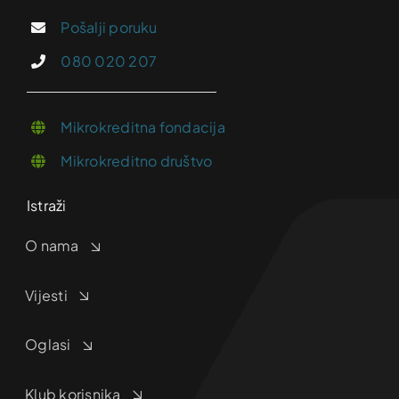
Pošalji poruku
080 020 207
Mikrokreditna fondacija
Mikrokreditno društvo
Istraži
O nama
Vijesti
Oglasi
Klub korisnika