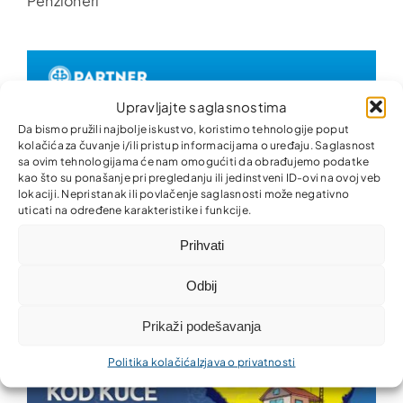
Penzioneri
Upravljajte saglasnostima
Da bismo pružili najbolje iskustvo, koristimo tehnologije poput
kolačića za čuvanje i/ili pristup informacijama o uređaju. Saglasnost
sa ovim tehnologijama će nam omogućiti da obrađujemo podatke
kao što su ponašanje pri pregledanju ili jedinstveni ID-ovi na ovoj veb
lokaciji. Nepristanak ili povlačenje saglasnosti može negativno
uticati na određene karakteristike i funkcije.
Prihvati
Robni mikrokredit
Odbij
Prikaži podešavanja
Politika kolačića
Izjava o privatnosti