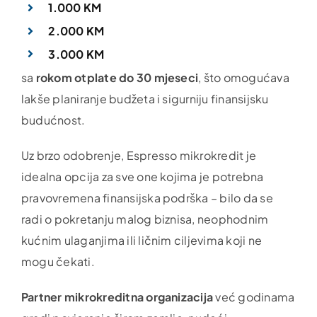
1.000 KM
2.000 KM
3
.000 KM
sa
rokom otplate do 30 mjeseci
, što omogućava
lakše planiranje budžeta i sigurniju finansijsku
budućnost.
Uz brzo odobrenje, Espresso mikrokredit je
idealna opcija za sve one kojima je potrebna
pravovremena finansijska podrška – bilo da se
radi o pokretanju malog biznisa, neophodnim
kućnim ulaganjima ili ličnim ciljevima koji ne
mogu čekati.
Partner mikrokreditna organizacija
već godinama