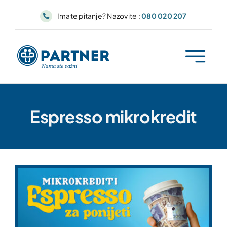
Skip
Imate pitanje? Nazovite :
080 020 207
to
content
Espresso mikrokredit