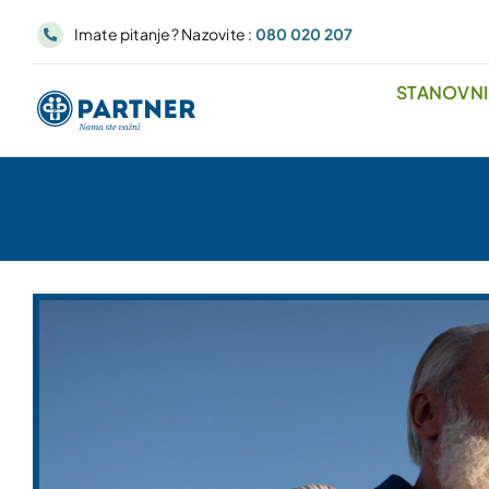
Skip
Imate pitanje? Nazovite :
080 020 207
to
content
STANOVN