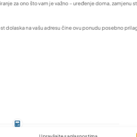
iranje za ono što vam je važno – uređenje doma, zamjenu stol
st dolaska na vašu adresu čine ovu ponudu posebno pri
Upravljajte saglasnostima