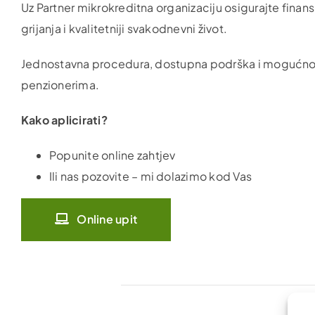
Uz Partner mikrokreditna organizaciju osigurajte finans
grijanja i kvalitetniji svakodnevni život.
Jednostavna procedura, dostupna podrška i mogućno
penzionerima.
Kako aplicirati?
Popunite online zahtjev
Ili nas pozovite – mi dolazimo kod Vas
Online upit