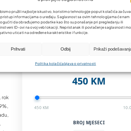
bismo pružili najbolje iskustvo, koristimo tehnologije poput kolačića za čuva
li pristup informacijama o uređaju. Saglasnost sa ovim tehnologijama će nam
Kreditni kalkulato
gućiti da obrađujemo podatke kao što su ponašanje pri pregledanju ili
instveni ID-ovi na ovoj veb lokaciji. Nepristanak ili povlačenje saglasnosti m
ativno uticati na određene karakteristike i funkcije.
Izračunajte svoju mjesečnu ratu brzo 
jednostavno
Prihvati
Odbij
Prikaži podešavanj
Politika kolačića
Izjava o privatnosti
IZNOS KREDITA
450 KM
 rok
69%,
450 KM
10.
adu,
BROJ MJESECI
.