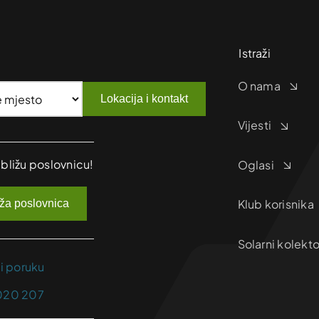
Istraži
O nama
Lokacija i kontakt
Vijesti
jbližu poslovnicu!
Oglasi
Klub korisnika
iža poslovnica
Solarni kolekto
ji poruku
020 207