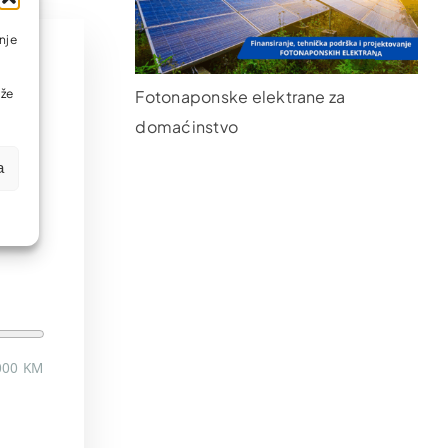
nje
r
ože
Fotonaponske elektrane za
domaćinstvo
i
a
000 KM