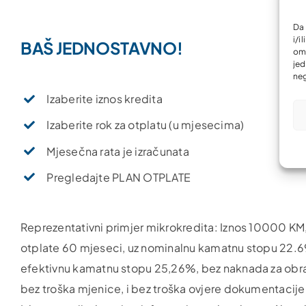
Da 
i/i
BAŠ JEDNOSTAVNO!
omo
jed
neg
Izaberite iznos kredita
Izaberite rok za otplatu (u mjesecima)
Mjesečna rata je izračunata
Pregledajte PLAN OTPLATE
Reprezentativni primjer mikrokredita: Iznos 10000 KM,
otplate 60 mjeseci, uz nominalnu kamatnu stopu 22.
efektivnu kamatnu stopu 25,26%, bez naknada za obr
bez troška mjenice, i bez troška ovjere dokumentacije