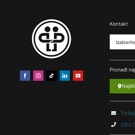
Kontakt
Pronađi na
Najbl
Pošal
080 