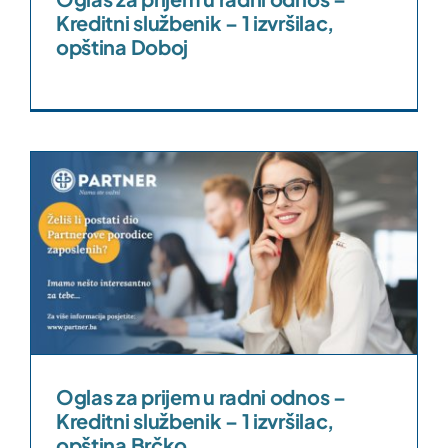
Kreditni službenik – 1 izvršilac,
opština Doboj
s
Oglas za prijem u radni odnos –
Kreditni službenik – 1 izvršilac,
opština Brčko