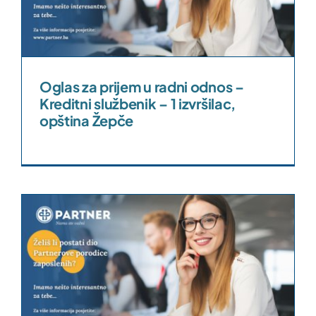
Oglas za prijem u radni odnos –
Kreditni službenik – 1 izvršilac,
opština Žepče
s