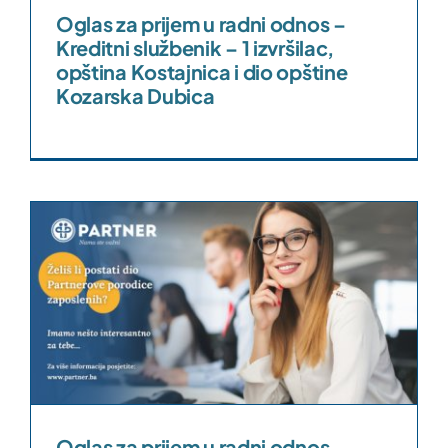
Oglas za prijem u radni odnos –
Kreditni službenik – 1 izvršilac,
opština Kostajnica i dio opštine
Kozarska Dubica
s
Oglas za prijem u radni odnos –