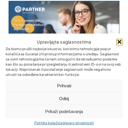
s
Upravljajte saglasnostima
Da bismo pružili najbolje iskustvo, koristimo tehnologije poput
kolačića za čuvanje i/ili pristup informacijama o uređaju. Saglasnost
sa ovim tehnologijama će nam omogućiti da obrađujemo podatke
kao što su ponašanje pri pregledanju ili jedinstveni ID-ovi na ovoj veb
lokaciji. Nepristanak ili povlačenje saglasnosti može negativno
Oglas za prijem u radni odnos –
uticati na određene karakteristike i funkcije.
Kreditni službenik – 1 izvršioc,
opština Prijedor
Prihvati
Odbij
Prikaži podešavanja
Politika kolačića
Izjava o privatnosti