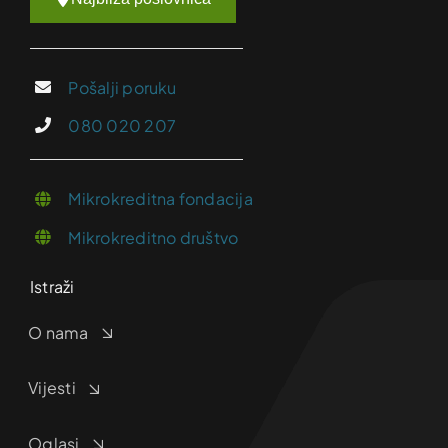
Pošalji poruku
080 020 207
Mikrokreditna fondacija
Mikrokreditno društvo
Istraži
O nama
Vijesti
Oglasi