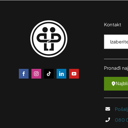
Kontakt
Pronađi na
Najbl
Pošal
080 