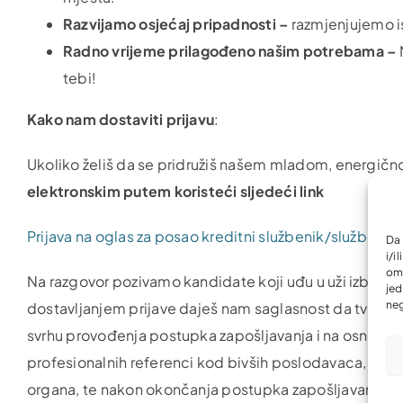
Razvijamo osjećaj pripadnosti –
razmjenjujemo i
Radno vrijeme prilagođeno našim potrebama –
tebi!
Kako nam dostaviti prijavu
:
Ukoliko želiš da se pridružiš našem mladom, energi
elektronskim
putem koristeći sljedeći link
Prijava na oglas za posao kreditni službenik/službenik za
Da 
i/i
omo
Na razgovor pozivamo kandidate koji uđu u uži izbor. 
jed
neg
dostavljanjem prijave daješ nam saglasnost da tvoje 
svrhu provođenja postupka zapošljavanja i na osnovu tih
profesionalnih referenci kod bivših poslodavaca, traži
organa, te nakon okončanja postupka zapošljavanja, o