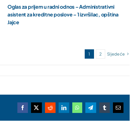
Oglas za prijem u radni odnos – Administrativni
asistent za kreditne poslove – 1 izvršilac, opština
Jajce
1
2
Sljedeće
Facebook
X
Reddit
LinkedIn
WhatsApp
Telegram
Tumblr
Email