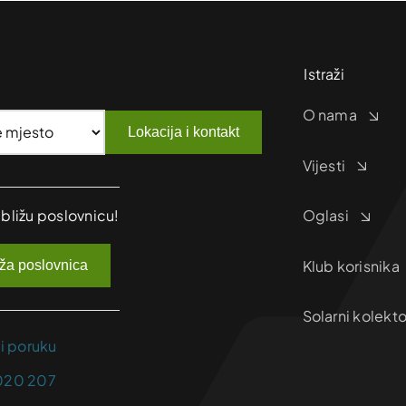
Istraži
O nama
Lokacija i kontakt
Vijesti
jbližu poslovnicu!
Oglasi
Klub korisnika
iža poslovnica
Solarni kolekto
ji poruku
020 207