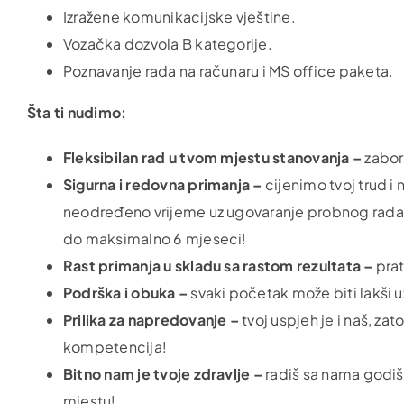
Izražene komunikacijske vještine.
Vozačka dozvola B kategorije.
Poznavanje rada na računaru i MS office paketa.
Šta ti nudimo:
Fleksibilan rad u tvom mjestu stanovanja –
zabor
Sigurna i redovna primanja –
cijenimo tvoj trud i
neodređeno vrijeme uz ugovaranje probnog rada
do maksimalno 6 mjeseci!
Rast primanja u skladu sa rastom rezultata –
prat
Podrška i obuka –
svaki početak može biti lakši u
Prilika za napredovanje –
tvoj uspjeh je i naš, za
kompetencija!
Bitno nam je tvoje zdravlje –
radiš sa nama godiš
mjestu!