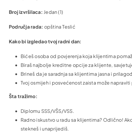
Broj izvršilaca:
Jedan (1)
Područja rada:
opština Teslić
Kako bi izgledao tvoj radni dan:
Bićeš osoba od povjerenja koja klijentima pomaže 
Biraš najbolje kreditne opcije za klijente, savjetu
Brineš da je saradnja sa klijentima jasna i prila
Tvoj osmijeh i posvećenost zaista može napraviti
Šta tražimo:
Diplomu SSS/VŠS/VSS.
Radno iskustvo u radu sa klijentima? Odlično! A
stekneš i unaprijediš.