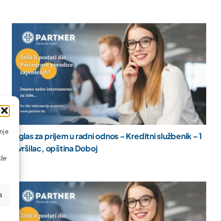
nje
Oglas za prijem u radni odnos – Kreditni službenik – 1
izvršilac, opština Doboj
ože
a