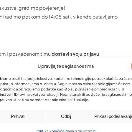
skustva, gradimo povjerenje!
Mi radimo petkom do 14:05 sati, vikende ostavljamo
čnom i posvećenom timu
dostavi svoju prijavu
Upravljajte saglasnostima
 klijente – Teslić 6.2026. – Fill out form
bismo pružili najbolje iskustvo, koristimo tehnologije poput kolačića za čuva
li pristup informacijama o uređaju. Saglasnost sa ovim tehnologijama će nam
gućiti da obrađujemo podatke kao što su ponašanje pri pregledanju ili
Vodimo računa o ličnim podacima koje nam šalješ,
instveni ID-ovi na ovoj veb lokaciji. Nepristanak ili povlačenje saglasnosti m
ativno uticati na određene karakteristike i funkcije.
lične podatke navedene u prijavi, možemo obrađivati u
 podataka vršiti provjere ličnih karakteristika i
Prihvati
Odbij
Prikaži podešavanj
ti podatke iz službenih evidencija nadležnih državnih
ve podatke pohraniti u svojim službenim evidencijama
Politika kolačića
Izjava o privatnosti