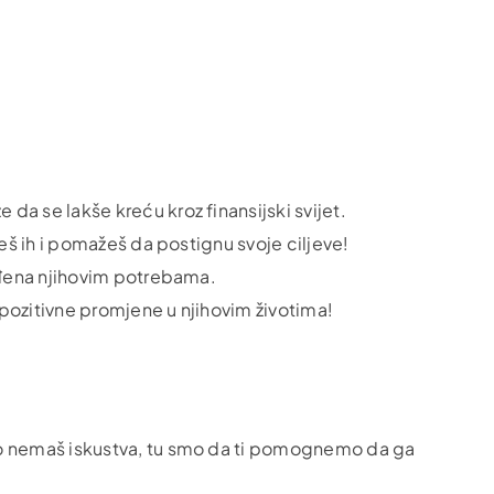
da se lakše kreću kroz finansijski svijet.
ješ ih i pomažeš da postignu svoje ciljeve!
gođena njihovim potrebama.
 pozitivne promjene u njihovim životima!
ko nemaš iskustva, tu smo da ti pomognemo da ga