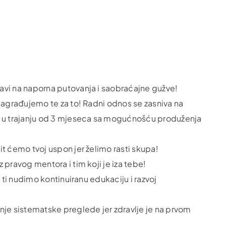
avi na naporna putovanja i saobraćajne gužve!
 nagrađujemo te za to! Radni odnos se zasniva na
 u trajanju od 3 mjeseca sa mogućnošću produženja
it ćemo tvoj uspon jer želimo rasti skupa!
z pravog mentora i tim koji je iza tebe!
to ti nudimo kontinuiranu edukaciju i razvoj
nje sistematske preglede jer zdravlje je na prvom