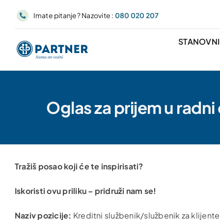
Skip
Imate pitanje? Nazovite :
080 020 207
to
content
STANOVN
Oglas za prijem u radni 
Tražiš posao koji će te inspirisati?
Iskoristi ovu priliku – pridruži nam se!
Naziv pozicije:
Kreditni službenik/službenik za klijente