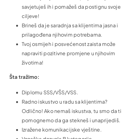
savjetuješ ih i pomažeš da postignu svoje
ciljeve!
Brineš da je saradnja sa klijentima jasna i
prilagođena njihovim potrebama.
Tvoj osmijeh i posvećenost zaista može
napraviti pozitivne promjene u njihovim
životima!
Šta tražimo:
Diplomu SSS/VŠS/VSS.
Radno iskustvo u radu sa klijentima?
Odlično! Ako nemaš iskustva, tu smo da ti
pomognemo da ga stekneš i unaprijediš.
Izražene komunikacijske vještine.
Vozačka dozvola B kategorije.