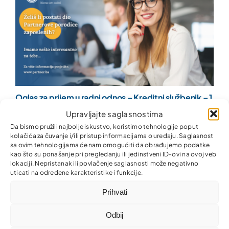
Oglas za prijem u radni odnos – Kreditni službenik – 1
izvršilac, opština Žepče
Upravljajte saglasnostima
Da bismo pružili najbolje iskustvo, koristimo tehnologije poput
kolačića za čuvanje i/ili pristup informacijama o uređaju. Saglasnost
sa ovim tehnologijama će nam omogućiti da obrađujemo podatke
kao što su ponašanje pri pregledanju ili jedinstveni ID-ovi na ovoj veb
lokaciji. Nepristanak ili povlačenje saglasnosti može negativno
uticati na određene karakteristike i funkcije.
Prihvati
Odbij