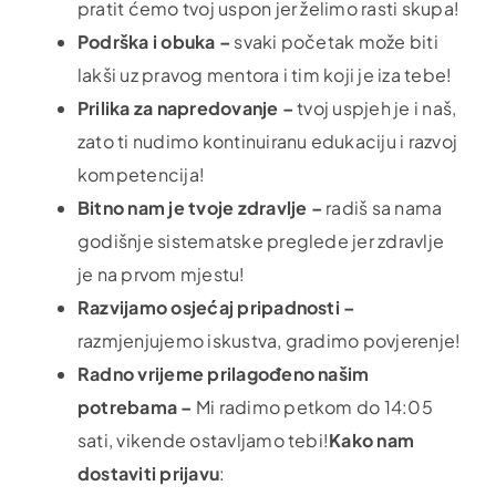
pratit ćemo tvoj uspon jer želimo rasti skupa!
Podrška i obuka –
svaki početak može biti
lakši uz pravog mentora i tim koji je iza tebe!
Prilika za napredovanje –
tvoj uspjeh je i naš,
zato ti nudimo kontinuiranu edukaciju i razvoj
kompetencija!
Bitno nam je tvoje zdravlje –
radiš sa nama
godišnje sistematske preglede jer zdravlje
je na prvom mjestu!
Razvijamo osjećaj pripadnosti –
razmjenjujemo iskustva, gradimo povjerenje!
Radno vrijeme prilagođeno našim
potrebama –
Mi radimo petkom do 14:05
sati, vikende ostavljamo tebi!
Kako nam
dostaviti prijavu
: