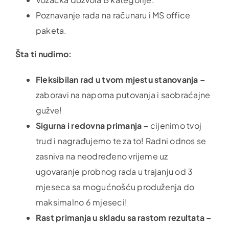
Poznavanje rada na računaru i MS office
paketa.
Šta ti nudimo:
Fleksibilan rad u tvom mjestu stanovanja –
zaboravi na naporna putovanja i saobraćajne
gužve!
Sigurna i redovna primanja –
cijenimo tvoj
trud i nagrađujemo te za to! Radni odnos se
zasniva na neodređeno vrijeme uz
ugovaranje probnog rada u trajanju od 3
mjeseca sa mogućnošću produženja do
maksimalno 6 mjeseci!
Rast primanja u skladu sa rastom rezultata –