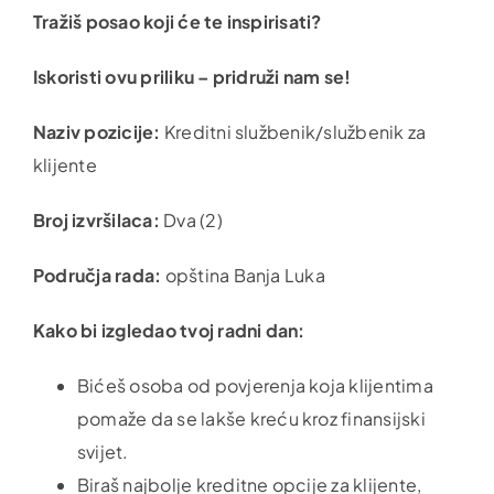
Tražiš posao koji će te inspirisati?
Iskoristi ovu priliku – pridruži nam se!
Naziv pozicije:
Kreditni službenik/službenik za
klijente
Broj izvršilaca:
Dva (2)
Područja rada:
opština Banja Luka
Kako bi izgledao tvoj radni dan:
Bićeš osoba od povjerenja koja klijentima
pomaže da se lakše kreću kroz finansijski
svijet.
Biraš najbolje kreditne opcije za klijente,