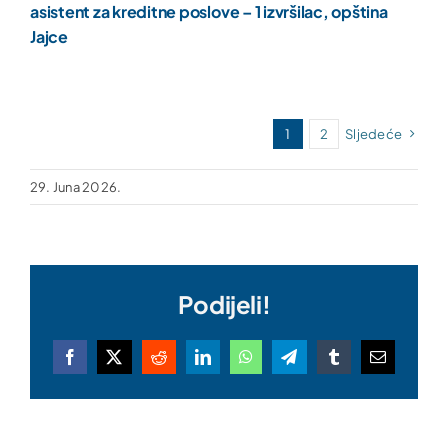
asistent za kreditne poslove – 1 izvršilac, opština
Jajce
1
2
Sljedeće
29. Juna 2026.
Podijeli!
Facebook
X
Reddit
LinkedIn
WhatsApp
Telegram
Tumblr
Email