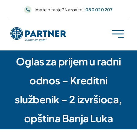
Skip
Imate pitanje? Nazovite :
080 020 207
to
content
Oglas za prijem u radni
odnos – Kreditni
službenik – 2 izvršioca,
opština Banja Luka