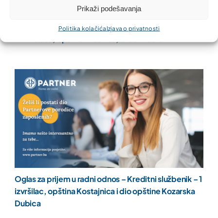
Prikaži podešavanja
Oglas za prijem u radni odnos – Kreditni službenik –
Politika kolačića
Izjava o privatnosti
2 izvršioca, opština Modriča, Grad Mostar
Oglas za prijem u radni odnos – Kreditni službenik – 1
izvršilac, opština Kostajnica i dio opštine Kozarska
Dubica