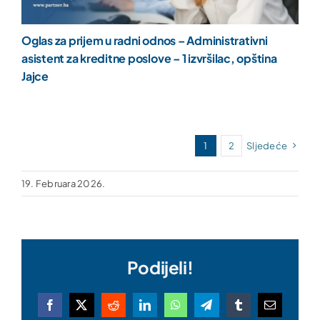
Oglas za prijem u radni odnos – Administrativni
asistent za kreditne poslove – 1 izvršilac, opština
Jajce
1
2
Sljedeće
19. Februara 2026.
Podijeli!
Facebook
X
Reddit
LinkedIn
WhatsApp
Telegram
Tumblr
Email