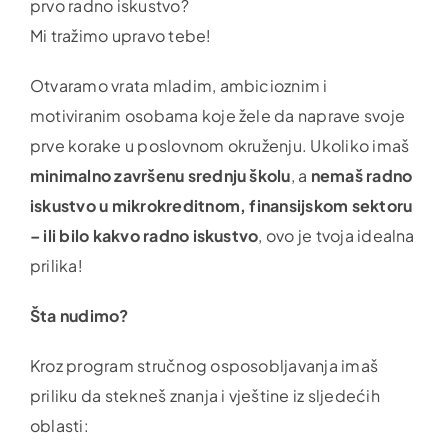
prvo radno iskustvo?
Mi tražimo upravo tebe!
Otvaramo vrata mladim, ambicioznim i
motiviranim osobama koje žele da naprave svoje
prve korake u poslovnom okruženju. Ukoliko imaš
minimalno završenu srednju školu
, a
nemaš radno
iskustvo u mikrokreditnom, finansijskom sektoru
– ili bilo kakvo radno iskustvo
, ovo je tvoja idealna
prilika!
Šta nudimo?
Kroz program stručnog osposobljavanja imaš
priliku da stekneš znanja i vještine iz sljedećih
oblasti: