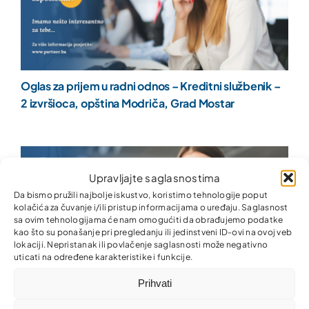
Oglas za prijem u radni odnos – Kreditni službenik –
2 izvršioca, opština Modriča, Grad Mostar
Upravljajte saglasnostima
Da bismo pružili najbolje iskustvo, koristimo tehnologije poput
kolačića za čuvanje i/ili pristup informacijama o uređaju. Saglasnost
sa ovim tehnologijama će nam omogućiti da obrađujemo podatke
kao što su ponašanje pri pregledanju ili jedinstveni ID-ovi na ovoj veb
lokaciji. Nepristanak ili povlačenje saglasnosti može negativno
uticati na određene karakteristike i funkcije.
Prihvati
Oglas za prijem u radni odnos – Kreditni službenik – 1