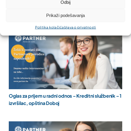
Odbij
izvršilac, opština Kostajnica i dio opštine Kozarska
Dubica
Prikaži podešavanja
Politika kolačića
Izjava o privatnosti
Oglas za prijem u radni odnos – Kreditni službenik – 1
izvršilac, opština Doboj