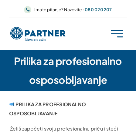
Skip
Imate pitanje? Nazovite :
080 020 207
to
content
Prilika za profesionalno
osposobljavanje
PRILIKA ZA PROFESIONALNO
OSPOSOBLJAVANJE
Želiš započeti svoju profesionalnu priču i steći