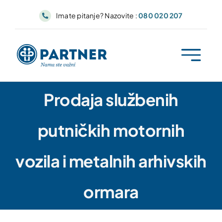
Skip
Imate pitanje? Nazovite :
080 020 207
to
content
Prodaja službenih
putničkih motornih
vozila i metalnih arhivskih
ormara