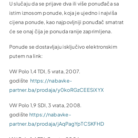
U slučaju da se prijave dva ili više ponuđača sa
istim iznosom ponude, koja je ujedno i najviša
cijena ponude, kao najpovljniji ponuđač smatrat
će se onaj čija je ponuda ranije zaprimljena.
Ponude se dostavljaju isključivo elektronskim
putem na link:
VW Polo 1,4 TDI, 5 vrata, 2007.
godište
https://nabavke-
partner.ba/prodaja/y0koRGzCEESiXYX
VW Polo 1,9 SDI, 3 vrata, 2008.
godište
https://nabavke-
partner.ba/prodaja/jAqPagYpTCSKFHD