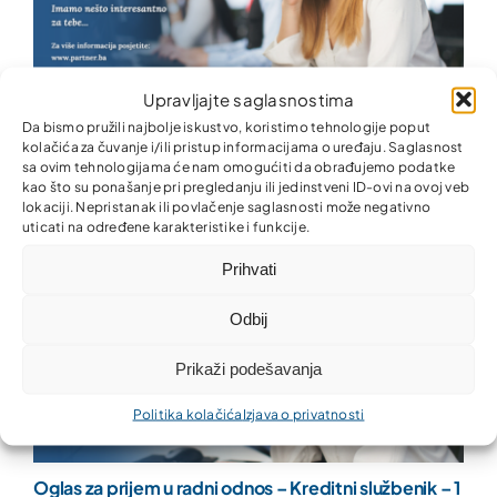
Upravljajte saglasnostima
Oglas za prijem u radni odnos – Kreditni službenik – 1
Da bismo pružili najbolje iskustvo, koristimo tehnologije poput
izvršilac, opština Kostajnica i dio opštine Kozarska
kolačića za čuvanje i/ili pristup informacijama o uređaju. Saglasnost
Dubica
sa ovim tehnologijama će nam omogućiti da obrađujemo podatke
kao što su ponašanje pri pregledanju ili jedinstveni ID-ovi na ovoj veb
lokaciji. Nepristanak ili povlačenje saglasnosti može negativno
uticati na određene karakteristike i funkcije.
Prihvati
Odbij
Prikaži podešavanja
Politika kolačića
Izjava o privatnosti
Oglas za prijem u radni odnos – Kreditni službenik – 1