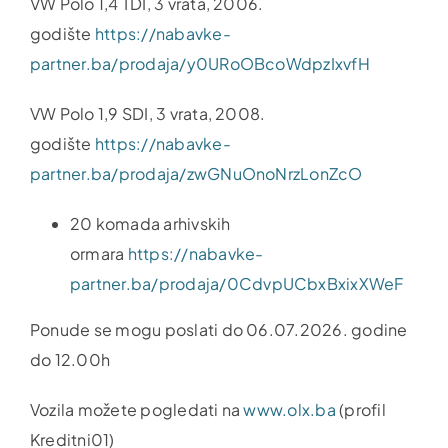
VW Polo 1,4 TDI, 3 vrata, 2006.
godište
https://nabavke-
partner.ba/prodaja/y0URoOBcoWdpzIxvfH
VW Polo 1,9 SDI, 3 vrata, 2008.
godište
https://nabavke-
partner.ba/prodaja/zwGNuOnoNrzLonZcO
20 komada arhivskih
ormara
https://nabavke-
partner.ba/prodaja/0CdvpUCbxBxixXWeF
Ponude se mogu poslati do 06.07.2026. godine
do 12.00h
Vozila možete pogledati na
www.olx.ba
(profil
Kreditni01)