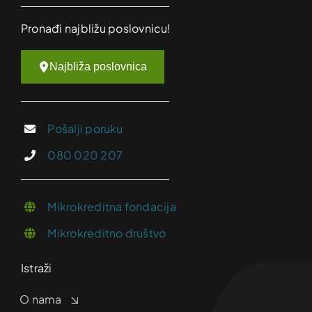
Pronađi najbližu poslovnicu!
Najbliža poslovnica
Pošalji poruku
080 020 207
Mikrokreditna fondacija
Mikrokreditno društvo
Istraži
O nama