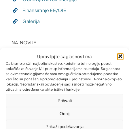
Finansiranje EE/OIE
Galerija
NAJNOVIJE
Upravljajte saglasnostima
Solarni kolektori – Vijesti
Da bismo pružili najbolje iskustvo, koristimo tehnologije poput
kolačića za čuvanje i/ili pristup informacijama o uređaju. Saglasnost
sa ovim tehnologijama će nam omogućiti da obrađujemo podatke
kao što su ponašanje pri pregledanju ili jedinstveni ID-ovi na ovoj veb
EDUKATIVNI ČLANCI
lokaciji. Nepristanak ili povlačenje saglasnosti može negativno
uticati na određene karakteristike i funkcije.
Primjena mjera EE
Prihvati
Primjena obnovljivih izvora
Odbij
Prikaži podešavanja