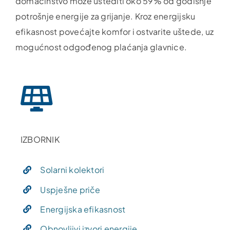
domaćinstvo može uštediti oko 59% od godišnje
potrošnje energije za grijanje. Kroz energijsku
efikasnost povećajte komfor i ostvarite uštede, uz
mogućnost odgođenog plaćanja glavnice.
IZBORNIK
Solarni kolektori
Uspješne priče
Energijska efikasnost
Obnovljivi izvori energije