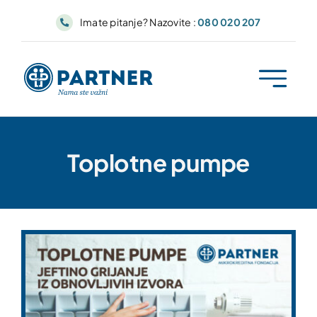
Skip
Imate pitanje? Nazovite :
080 020 207
to
content
Toplotne pumpe