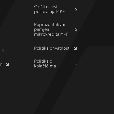
Opšti uslovi
poslovanja MKF
Reprezentativni
primjeri
mikrokredita MKF
Politika privatnosti
Politika o
ri
kolačićima