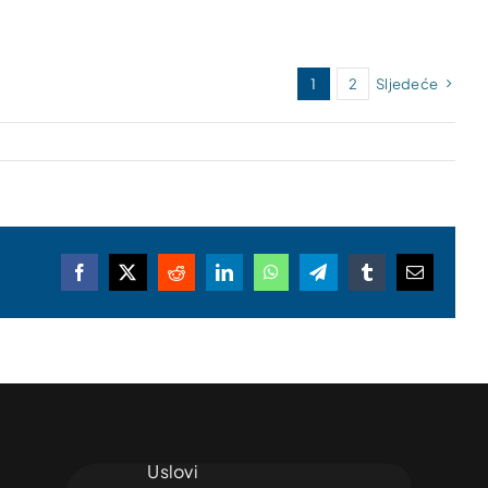
1
2
Sljedeće
Facebook
X
Reddit
LinkedIn
WhatsApp
Telegram
Tumblr
Email
Uslovi