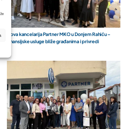
ože
Nova kancelarija Partner MKO u Donjem Rahiću –
a
finansijske usluge bliže građanima i privredi