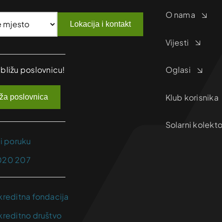
O nama
Lokacija i kontakt
Vijesti
jbližu poslovnicu!
Oglasi
Klub korisnika
iža poslovnica
Solarni kolekto
ji poruku
020 207
kreditna fondacija
kreditno društvo