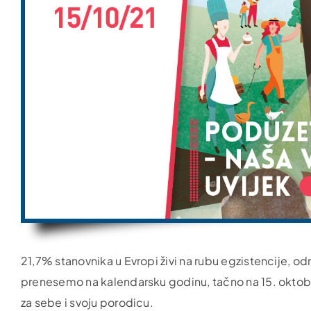
21,7% stanovnika u Evropi živi na rubu egzistencije, o
prenesemo na kalendarsku godinu, tačno na 15. oktobar z
za sebe i svoju porodicu.