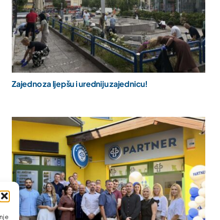
Zajedno za ljepšu i uredniju zajednicu!
nje