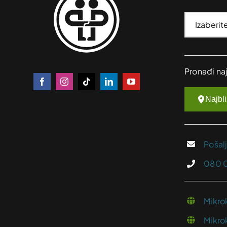
Pronađi na
Najbl
Pošal
080 
Mikro
Mikro