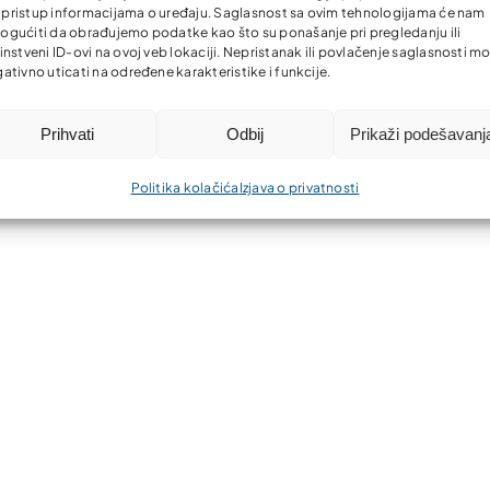
li pristup informacijama o uređaju. Saglasnost sa ovim tehnologijama će nam
gućiti da obrađujemo podatke kao što su ponašanje pri pregledanju ili
instveni ID-ovi na ovoj veb lokaciji. Nepristanak ili povlačenje saglasnosti m
ativno uticati na određene karakteristike i funkcije.
Prihvati
Odbij
Prikaži podešavanj
Politika kolačića
Izjava o privatnosti