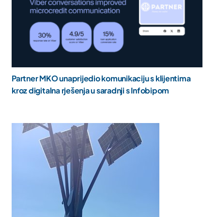
Partner MKO unaprijedio komunikaciju s klijentima
kroz digitalna rješenja u saradnji s Infobipom