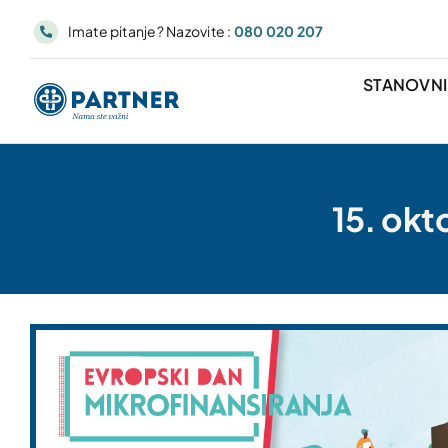
Skip
Imate pitanje? Nazovite :
080 020 207
to
content
STANOVN
15. okt