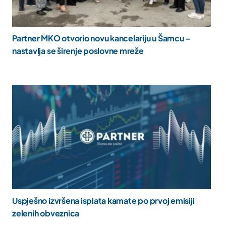
Partner MKO otvorio novu kancelariju u Šamcu –
nastavlja se širenje poslovne mreže
Uspješno izvršena isplata kamate po prvoj emisiji
zelenih obveznica