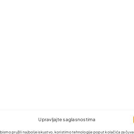
Upravljajte saglasnostima
bismo pružili najbolje iskustvo, koristimo tehnologije poput kolačića za čuva