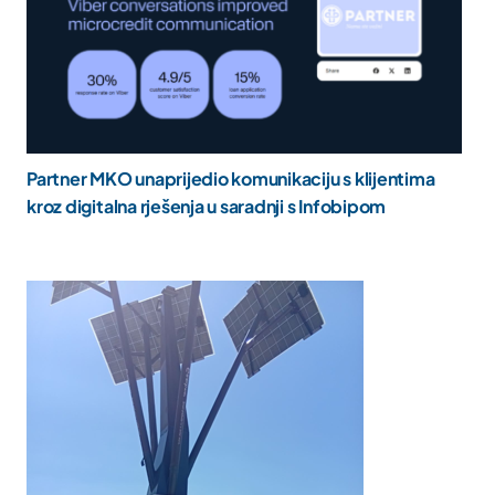
Partner MKO unaprijedio komunikaciju s klijentima
kroz digitalna rješenja u saradnji s Infobipom