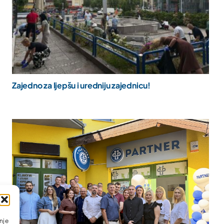
Zajedno za ljepšu i uredniju zajednicu!
nje