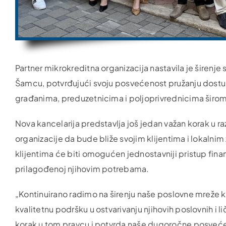
Partner mikrokreditna organizacija nastavila je širenj
Šamcu, potvrđujući svoju posvećenost pružanju dostupn
građanima, preduzetnicima i poljoprivrednicima širo
Nova kancelarija predstavlja još jedan važan korak u ra
organizacije da bude bliže svojim klijentima i lokaln
klijentima će biti omogućen jednostavniji pristup fin
prilagođenoj njihovim potrebama.
„Kontinuirano radimo na širenju naše poslovne mreže kak
kvalitetnu podršku u ostvarivanju njihovih poslovnih i l
korak u tom pravcu i potvrda naše dugoročne posvećenost