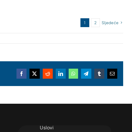
1
2
Sljedeće
Facebook
X
Reddit
LinkedIn
WhatsApp
Telegram
Tumblr
Email
Uslovi