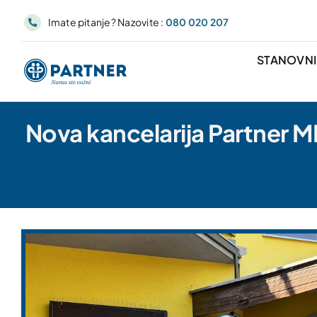
Skip
Imate pitanje? Nazovite :
080 020 207
to
content
STANOVN
Nova kancelarija Partner M