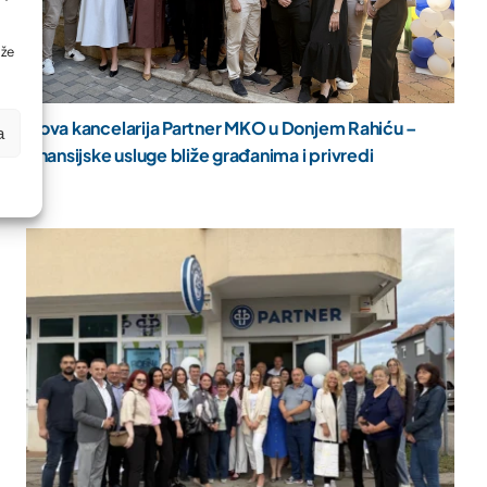
ože
Nova kancelarija Partner MKO u Donjem Rahiću –
a
finansijske usluge bliže građanima i privredi