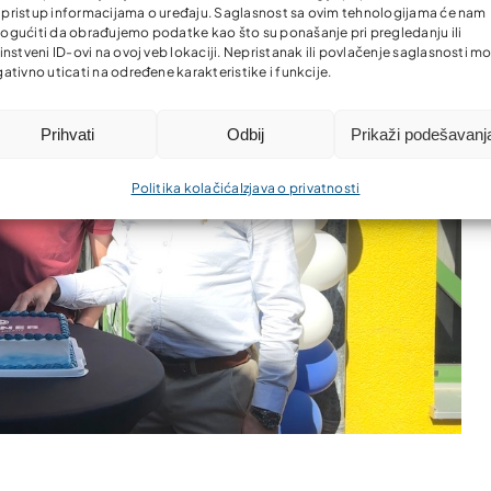
li pristup informacijama o uređaju. Saglasnost sa ovim tehnologijama će nam
gućiti da obrađujemo podatke kao što su ponašanje pri pregledanju ili
instveni ID-ovi na ovoj veb lokaciji. Nepristanak ili povlačenje saglasnosti m
ativno uticati na određene karakteristike i funkcije.
Prihvati
Odbij
Prikaži podešavanj
Politika kolačića
Izjava o privatnosti