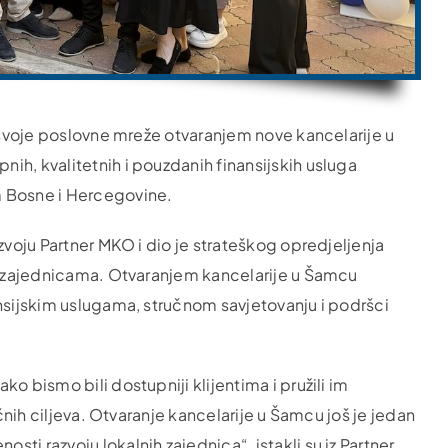
e svoje poslovne mreže otvaranjem nove kancelarije u
ih, kvalitetnih i pouzdanih finansijskih usluga
m Bosne i Hercegovine.
zvoju Partner MKO i dio je strateškog opredjeljenja
im zajednicama. Otvaranjem kancelarije u Šamcu
ansijskim uslugama, stručnom savjetovanju i podršci
o bismo bili dostupniji klijentima i pružili im
ičnih ciljeva. Otvaranje kancelarije u Šamcu još je jedan
i razvoju lokalnih zajednica“, istakli su iz Partner