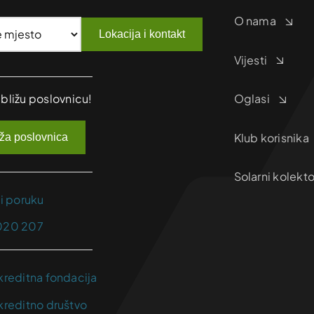
O nama
Lokacija i kontakt
Vijesti
jbližu poslovnicu!
Oglasi
Klub korisnika
iža poslovnica
Solarni kolekto
ji poruku
020 207
kreditna fondacija
kreditno društvo