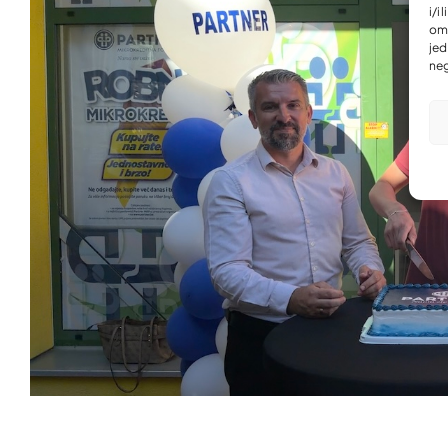
i/i
omo
jed
neg