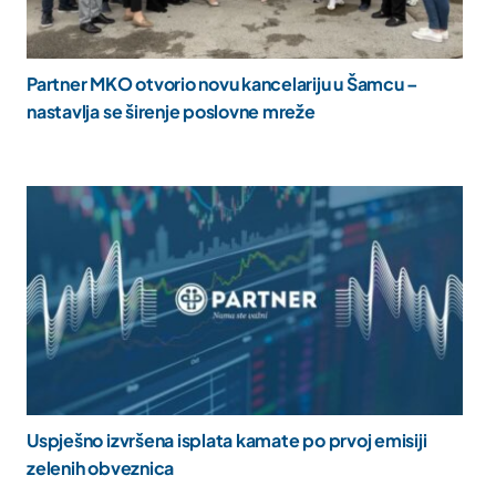
Partner MKO otvorio novu kancelariju u Šamcu –
nastavlja se širenje poslovne mreže
Uspješno izvršena isplata kamate po prvoj emisiji
zelenih obveznica