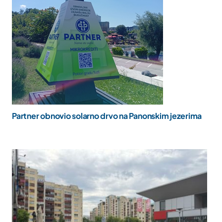
Partner obnovio solarno drvo na Panonskim jezerima