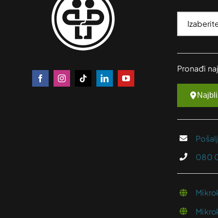
Pronađi na
Najbl
Pošal
080 
Mikro
Mikro