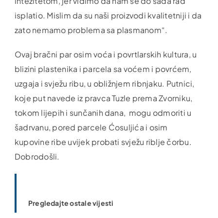
intezitetom, jer vidimo da nam se do sada rad
isplatio. Mislim da su naši proizvodi kvalitetniji i da
zato nemamo problema sa plasmanom“.
Ovaj bračni par osim voća i povrtlarskih kultura, u
blizini plastenika i parcela sa voćem i povrćem,
uzgaja i svježu ribu, u obližnjem ribnjaku. Putnici,
koje put navede iz pravca Tuzle prema Zvorniku,
tokom lijepih i sunčanih dana, mogu odmoriti u
šadrvanu, pored parcele Ćosuljića i osim
kupovine ribe uvijek probati svježu riblje čorbu.
Dobrodošli.
Pregledajte ostale vijesti