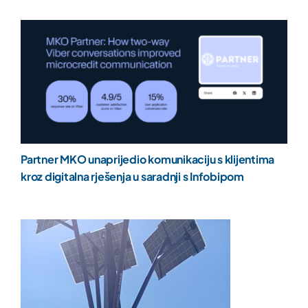
Partner MKO unaprijedio komunikaciju s klijentima
kroz digitalna rješenja u saradnji s Infobipom