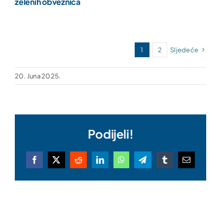
zelenih obveznica
1
2
Sljedeće
20. Juna 2025.
Podijeli!
Facebook
X
Reddit
LinkedIn
WhatsApp
Telegram
Tumblr
Email