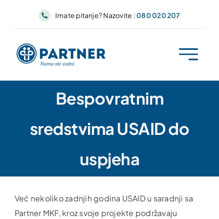
Skip
Imate pitanje? Nazovite :
080 020 207
to
content
Bespovratnim
sredstvima USAID do
uspjeha
Već nekoliko zadnjih godina USAID u saradnji sa
Partner MKF, kroz svoje projekte podržavaju