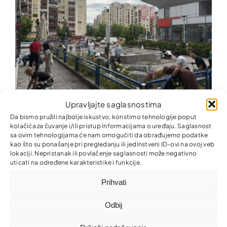
Upravljajte saglasnostima
Zajedno za ljepšu i uredniju zajednicu!
Da bismo pružili najbolje iskustvo, koristimo tehnologije poput
kolačića za čuvanje i/ili pristup informacijama o uređaju. Saglasnost
sa ovim tehnologijama će nam omogućiti da obrađujemo podatke
kao što su ponašanje pri pregledanju ili jedinstveni ID-ovi na ovoj veb
lokaciji. Nepristanak ili povlačenje saglasnosti može negativno
uticati na određene karakteristike i funkcije.
Prihvati
Odbij