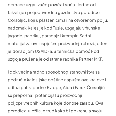
domaće uzgajivače povrća i voća. Jedno od
takvih je i poljoprivredno gazdinstvo porodice
Ćorsoljić, koji u plastenicima i na otvorenom polju,
nadomak Kalesije kod Tuzle, uzgajaju vrhunske
jagode, papriku, paradajz i krompir. Sadni
materijal za ovu uspješnu proizvodnju obezbjeđen
je donacijom USAID-a, a tehnička pomoć kod
uzgoja pružena je od strane radnika Partner MKF.
I dok većina radno sposobnog stanovništva sa
područja kalesijske opštine napušta ove krajeve i
odlazi put zapadne Evrope, Aida i Faruk Ćorsoljić
su prepoznali potencijal u proizvodnji
poljoprivrednih kultura koje donose zaradu. Ova
porodica uložila je trud kako bi pokrenula svoju