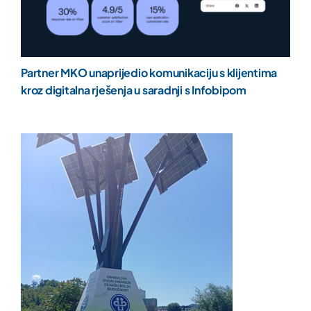
Partner MKO unaprijedio komunikaciju s klijentima
kroz digitalna rješenja u saradnji s Infobipom