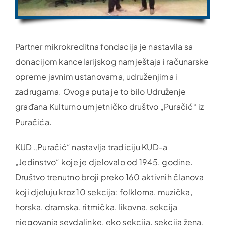
Partner mikrokreditna fondacija je nastavila sa
donacijom kancelarijskog namještaja i računarske
opreme javnim ustanovama, udruženjima i
zadrugama. Ovoga puta je to bilo Udruženje
građana Kulturno umjetničko društvo „Puračić“ iz
Puračića.
KUD „Puračić“ nastavlja tradiciju KUD-a
„Jedinstvo“ koje je djelovalo od 1945. godine.
Društvo trenutno broji preko 160 aktivnih članova
koji djeluju kroz 10 sekcija: folklorna, muzička,
horska, dramska, ritmička, likovna, sekcija
njegovanja sevdalinke, eko sekcija, sekcija žena,