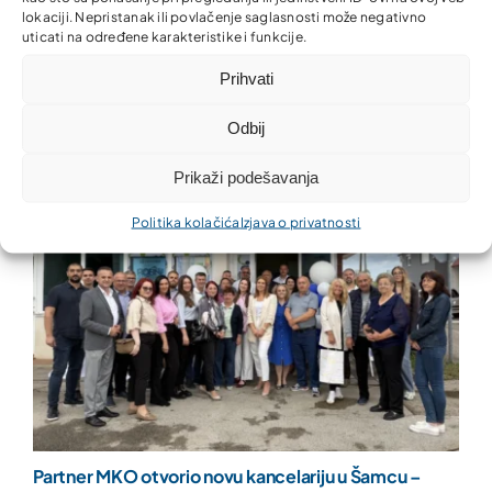
lokaciji. Nepristanak ili povlačenje saglasnosti može negativno
uticati na određene karakteristike i funkcije.
Nova kancelarija Partner MKO u Donjem Rahiću –
finansijske usluge bliže građanima i privredi
Prihvati
Odbij
Prikaži podešavanja
Politika kolačića
Izjava o privatnosti
Partner MKO otvorio novu kancelariju u Šamcu –