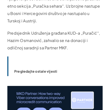
etno sekcija „Puračka sehara“. Uz brojne nastupe
u Bosni i Hercegovini društvo je nastupalo u
Turskoj i Austriji.
Predsjednik Udruženja građana KUD-a „Puračić“,
Hazim Osmanović, zahvalio se na donaciji i
odličnoj saradnji sa Partner MKF.
Pregledajte ostale vijesti