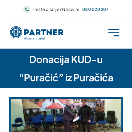
Skip
Imate pitanje? Nazovite :
080 020 207
to
content
Donacija KUD-u
“Puračić” iz Puračića