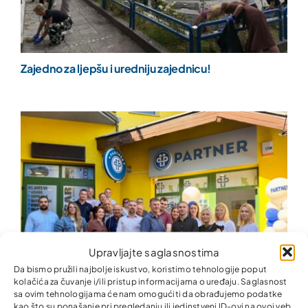
Zajedno za ljepšu i uredniju zajednicu!
Upravljajte saglasnostima
Da bismo pružili najbolje iskustvo, koristimo tehnologije poput
kolačića za čuvanje i/ili pristup informacijama o uređaju. Saglasnost
sa ovim tehnologijama će nam omogućiti da obrađujemo podatke
kao što su ponašanje pri pregledanju ili jedinstveni ID-ovi na ovoj veb