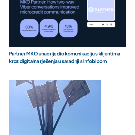
Partner MKO unaprijedio komunikaciju s klijentima
kroz digitalna rješenja u saradnji s Infobipom