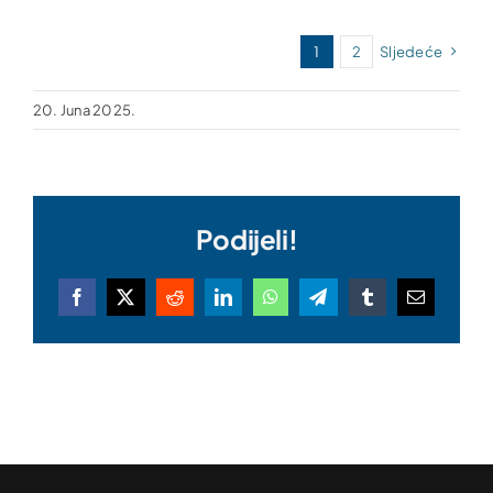
1
2
Sljedeće
20. Juna 2025.
Podijeli!
Facebook
X
Reddit
LinkedIn
WhatsApp
Telegram
Tumblr
Email