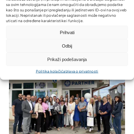
sa ovim tehnologijama će nam omogućiti da obrađujemo podatke
kao što su ponašanje pri pregledanju ili jedinstveni ID-ovi na ovoj veb
lokaciji. Nepristanak ili povlačenje saglasnosti može negativno
uticati na određene karakteristike i funkcije.
Prihvati
Nova kancelarija Partner MKO u Donjem Rahiću –
finansijske usluge bliže građanima i privredi
Odbij
Prikaži podešavanja
Politika kolačića
Izjava o privatnosti