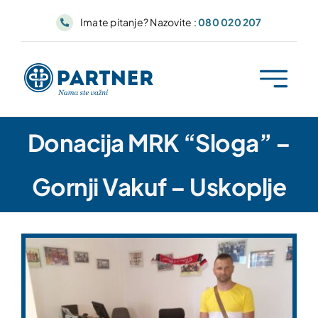
Skip
Imate pitanje? Nazovite :
080 020 207
to
content
Donacija MRK “Sloga” –
Gornji Vakuf – Uskoplje