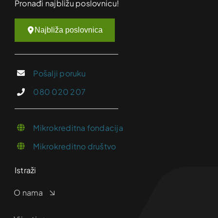
Pronađi najbližu poslovnicu!
Najbliža poslovnica
Pošalji poruku
080 020 207
Mikrokreditna fondacija
Mikrokreditno društvo
Istraži
O nama