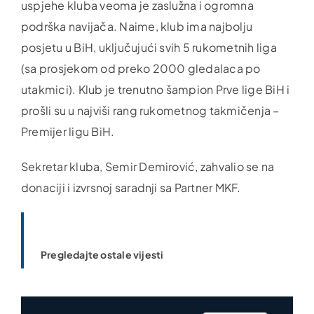
uspjehe kluba veoma je zaslužna i ogromna
podrška navijača. Naime, klub ima najbolju
posjetu u BiH, uključujući svih 5 rukometnih liga
(sa prosjekom od preko 2000 gledalaca po
utakmici). Klub je trenutno šampion Prve lige BiH i
prošli su u najviši rang rukometnog takmičenja –
Premijer ligu BiH.
Sekretar kluba, Semir Demirović, zahvalio se na
donaciji i izvrsnoj saradnji sa Partner MKF.
Pregledajte ostale vijesti