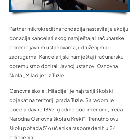
Partner mikrokreditna fondacija nastavila je akciju
donacija kancelarijskog namještaja i računarske
opreme javnim ustanovama, udruženjima i
zadrugama. Kancelarijski namještaj i računarsku
opremu smo donirali Javnoj ustanovi Osnovna
škola „Miladije“ iz Tuzle.
Osnovna škola „Miladije“ je najstariji školski
objekat na teritoriji grada Tuzle. Sa radom je
počela davne 1897. godine pod imenom „Treća
Narodna Osnovna škola u Kreki“. Trenutno ovu
školu pohađa 516 učenika raspoređenih u 24
odjeljenja.