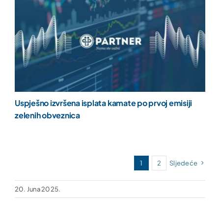
Uspješno izvršena isplata kamate po prvoj emisiji
zelenih obveznica
1
2
Sljedeće
20. Juna 2025.