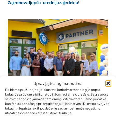
Zajedno za ljepšu i uredniju zajednicu!
Upravljajte saglasnostima
Da bismo pružili najbolje iskustvo, koristimo tehnologije poput
kolačića za čuvanje i/ili pristup informacijama o uređaju. Saglasnost
sa ovim tehnologijama će nam omogućiti da obrađujemo podatke
Nova kancelarija Partner MKO u Donjem Rahiću –
kao što su ponašanje pri pregledanju ili jedinstveni ID-ovi na ovoj veb
finansijske usluge bliže građanima i privredi
lokaciji. Nepristanak ili povlačenje saglasnosti može negativno
uticati na određene karakteristike i funkcije.