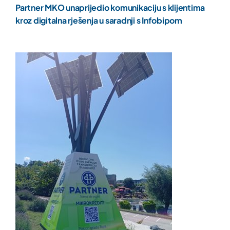
Partner MKO unaprijedio komunikaciju s klijentima
kroz digitalna rješenja u saradnji s Infobipom