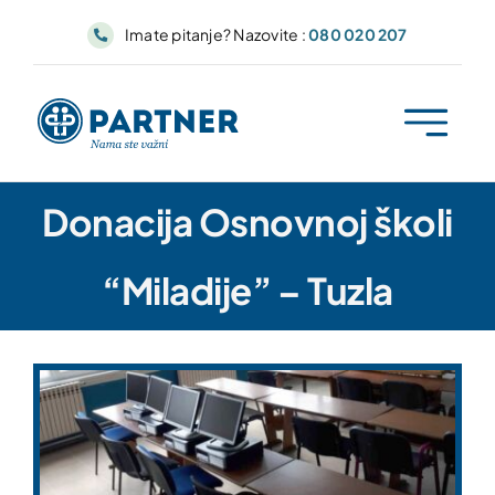
Skip
Imate pitanje? Nazovite :
080 020 207
to
content
Donacija Osnovnoj školi
“Miladije” – Tuzla