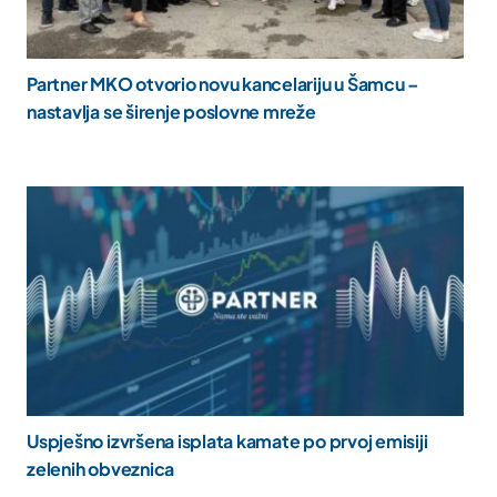
Partner MKO otvorio novu kancelariju u Šamcu –
nastavlja se širenje poslovne mreže
Uspješno izvršena isplata kamate po prvoj emisiji
zelenih obveznica