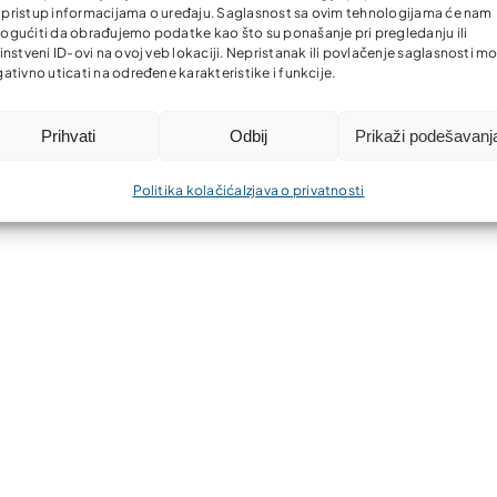
li pristup informacijama o uređaju. Saglasnost sa ovim tehnologijama će nam
gućiti da obrađujemo podatke kao što su ponašanje pri pregledanju ili
instveni ID-ovi na ovoj veb lokaciji. Nepristanak ili povlačenje saglasnosti m
ativno uticati na određene karakteristike i funkcije.
Prihvati
Odbij
Prikaži podešavanj
Politika kolačića
Izjava o privatnosti