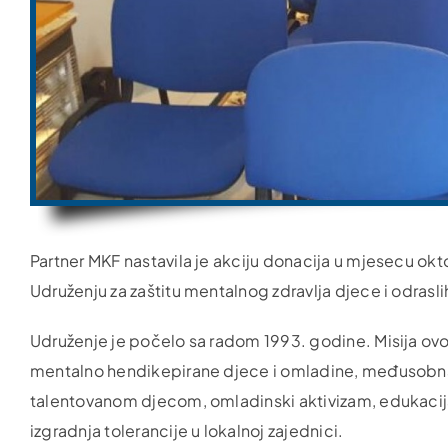
Partner MKF nastavila je akciju donacija u mjesecu okt
Udruženju za zaštitu mentalnog zdravlja djece i odrasl
Udruženje je počelo sa radom 1993. godine. Misija ovog
mentalno hendikepirane djece i omladine, međusobna
talentovanom djecom, omladinski aktivizam, edukacija i
izgradnja tolerancije u lokalnoj zajednici.