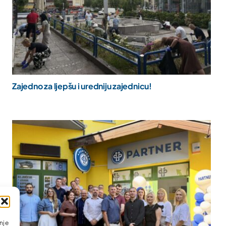
Zajedno za ljepšu i uredniju zajednicu!
nje