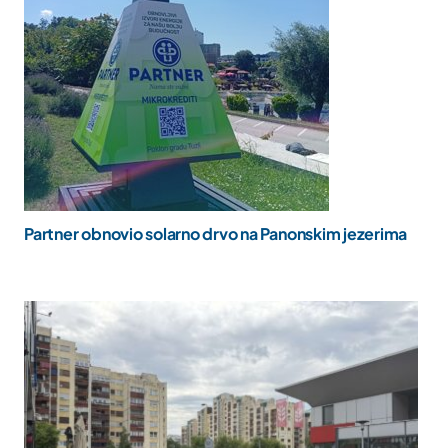
Partner obnovio solarno drvo na Panonskim jezerima