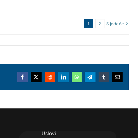
1
2
Sljedeće
Facebook
X
Reddit
LinkedIn
WhatsApp
Telegram
Tumblr
Email
Uslovi