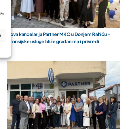
ože
Nova kancelarija Partner MKO u Donjem Rahiću –
a
finansijske usluge bliže građanima i privredi