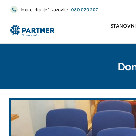
Skip
Imate pitanje? Nazovite :
080 020 207
to
content
STANOVN
Don