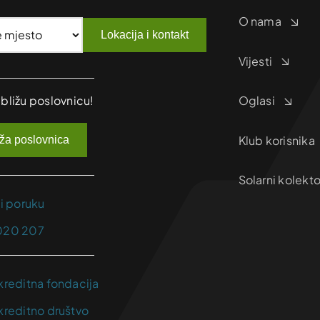
O nama
Lokacija i kontakt
Vijesti
jbližu poslovnicu!
Oglasi
Klub korisnika
iža poslovnica
Solarni kolekto
ji poruku
020 207
kreditna fondacija
kreditno društvo