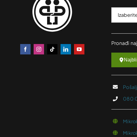
Pronađi na
Najbl
Pošal
080 
Mikro
Mikro