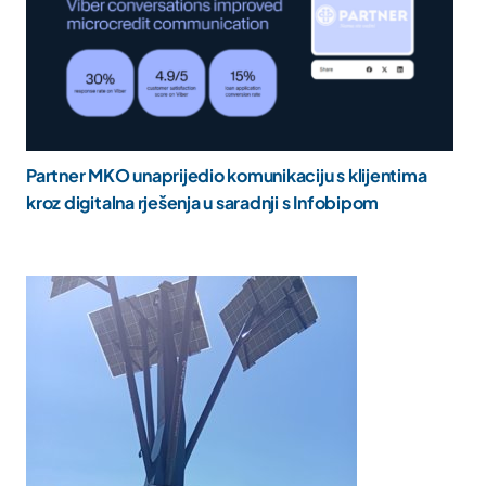
Partner MKO unaprijedio komunikaciju s klijentima
kroz digitalna rješenja u saradnji s Infobipom