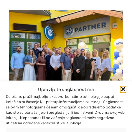
Upravljajte saglasnostima
Da bismo pružili najbolje iskustvo, koristimo tehnologije poput
kolačića za čuvanje i/ili pristup informacijama o uređaju. Saglasnost
Nova kancelarija Partner MKO u Donjem Rahiću –
sa ovim tehnologijama će nam omogućiti da obrađujemo podatke
finansijske usluge bliže građanima i privredi
kao što su ponašanje pri pregledanju ili jedinstveni ID-ovi na ovoj veb
lokaciji. Nepristanak ili povlačenje saglasnosti može negativno
uticati na određene karakteristike i funkcije.