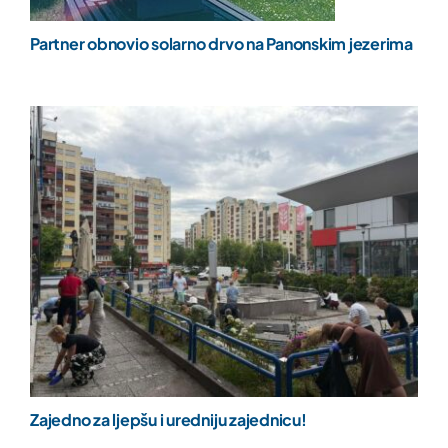
Partner obnovio solarno drvo na Panonskim jezerima
Zajedno za ljepšu i uredniju zajednicu!