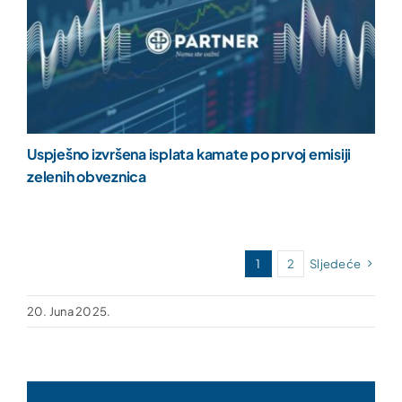
Uspješno izvršena isplata kamate po prvoj emisiji
zelenih obveznica
1
2
Sljedeće
20. Juna 2025.