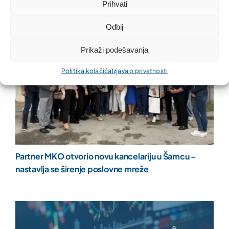
Prihvati
Odbij
Prikaži podešavanja
Politika kolačića
Izjava o privatnosti
Partner MKO otvorio novu kancelariju u Šamcu –
nastavlja se širenje poslovne mreže