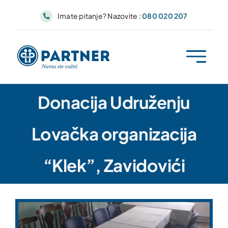
Skip
Imate pitanje? Nazovite :
080 020 207
to
content
Donacija Udruženju
Lovačka organizacija
“Klek”, Zavidovići