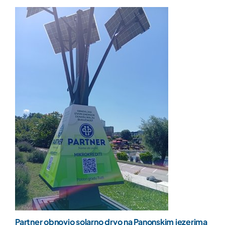
Partner obnovio solarno drvo na Panonskim jezerima