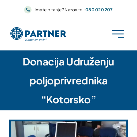
Skip
Imate pitanje? Nazovite :
080 020 207
to
content
Donacija Udruženju
poljoprivrednika
“Kotorsko”