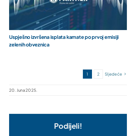
Uspješno izvršena isplata kamate po prvoj emisiji
zelenih obveznica
1
2
Sljedeće
20. Juna 2025.
Podijeli!