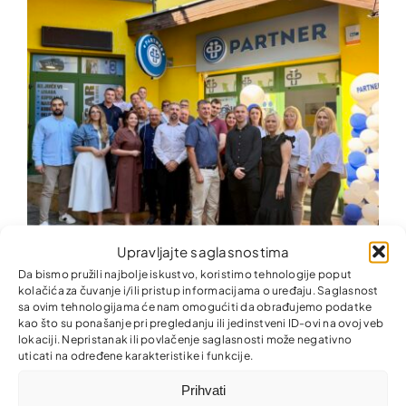
Upravljajte saglasnostima
Da bismo pružili najbolje iskustvo, koristimo tehnologije poput
Nova kancelarija Partner MKO u Donjem Rahiću –
kolačića za čuvanje i/ili pristup informacijama o uređaju. Saglasnost
finansijske usluge bliže građanima i privredi
sa ovim tehnologijama će nam omogućiti da obrađujemo podatke
kao što su ponašanje pri pregledanju ili jedinstveni ID-ovi na ovoj veb
lokaciji. Nepristanak ili povlačenje saglasnosti može negativno
uticati na određene karakteristike i funkcije.
Prihvati