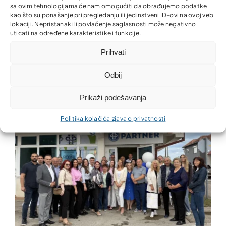
sa ovim tehnologijama će nam omogućiti da obrađujemo podatke
kao što su ponašanje pri pregledanju ili jedinstveni ID-ovi na ovoj veb
lokaciji. Nepristanak ili povlačenje saglasnosti može negativno
uticati na određene karakteristike i funkcije.
Nova kancelarija Partner MKO u Donjem Rahiću –
Prihvati
finansijske usluge bliže građanima i privredi
Odbij
Prikaži podešavanja
Politika kolačića
Izjava o privatnosti