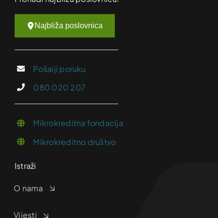
Najbliža poslovnica
Pošalji poruku
080 020 207
Mikrokreditna fondacija
Mikrokreditno društvo
Istraži
O nama
Vijesti