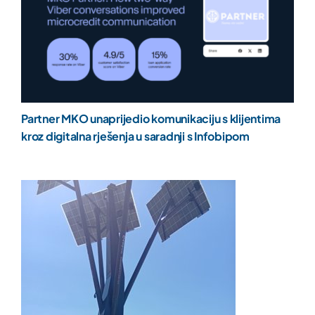
Partner MKO unaprijedio komunikaciju s klijentima
kroz digitalna rješenja u saradnji s Infobipom