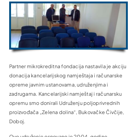
Partner mikrokreditna fondacija nastavila je akciju
donacija kancelarijskog namještaja i računarske
opreme javnim ustanovama, udruženjima i
zadrugama. Kancelarijski namještaj i računarsku
opremu smo donirali Udruženju poljoprivrednih
proizvođača „Zelena dolina“, Bukovačke Čivčije,
Doboj.
Ovo udruženje osnovano je 2004. godine,