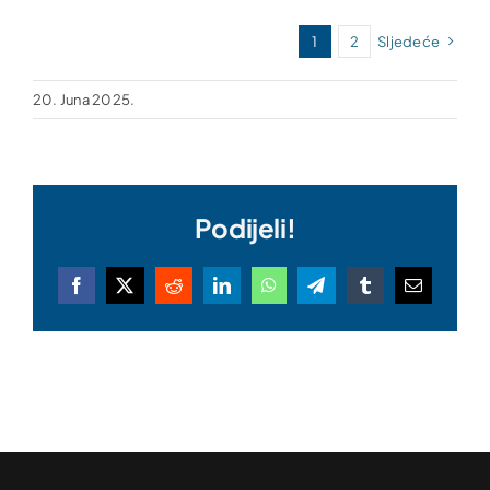
1
2
Sljedeće
20. Juna 2025.
Podijeli!
Facebook
X
Reddit
LinkedIn
WhatsApp
Telegram
Tumblr
Email