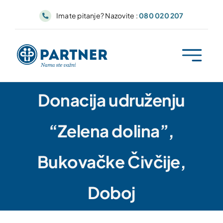
Skip
Imate pitanje? Nazovite :
080 020 207
to
content
Donacija udruženju
“Zelena dolina”,
Bukovačke Čivčije,
Doboj