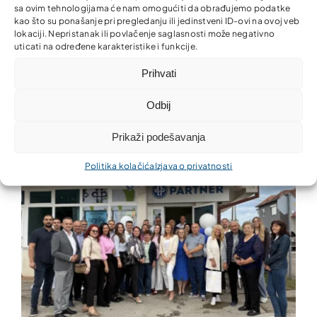
sa ovim tehnologijama će nam omogućiti da obrađujemo podatke
kao što su ponašanje pri pregledanju ili jedinstveni ID-ovi na ovoj veb
lokaciji. Nepristanak ili povlačenje saglasnosti može negativno
uticati na određene karakteristike i funkcije.
Nova kancelarija Partner MKO u Donjem Rahiću –
Prihvati
finansijske usluge bliže građanima i privredi
Odbij
Prikaži podešavanja
Politika kolačića
Izjava o privatnosti