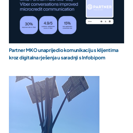
Partner MKO unaprijedio komunikaciju s klijentima
kroz digitalna rješenja u saradnji s Infobipom