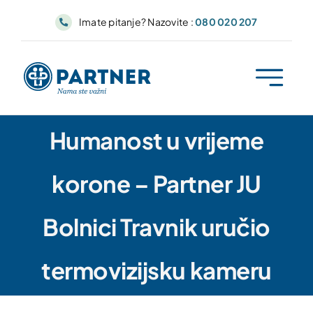
Skip
Imate pitanje? Nazovite :
080 020 207
to
content
Humanost u vrijeme
korone – Partner JU
Bolnici Travnik uručio
termovizijsku kameru