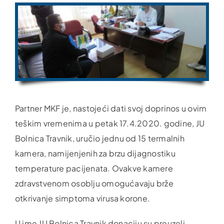
Partner MKF je, nastojeći dati svoj doprinos u ovim
teškim vremenima u petak 17.4.2020.
godine, JU
Bolnica Travnik, uručio jednu od 15 termalnih
kamera, namijenjenih za brzu dijagnostiku
temperature pacijenata. Ovakve kamere
zdravstvenom osoblju omogućavaju brže
otkrivanje simptoma virusa korone.
U ime JU Bolnica Travnik donaciju su preuzeli,