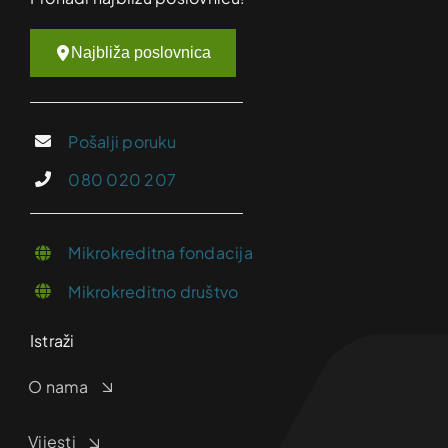
Najbliža poslovnica
Pošalji poruku
080 020 207
Mikrokreditna fondacija
Mikrokreditno društvo
Istraži
O nama
Vijesti