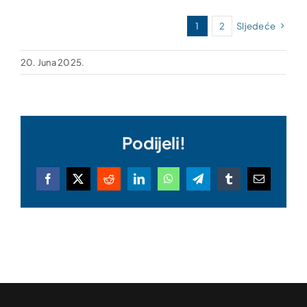
1
2
Sljedeće
20. Juna 2025.
Podijeli!
Facebook
X
Reddit
LinkedIn
WhatsApp
Telegram
Tumblr
Email