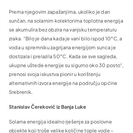
Prema njegovim zapažanjima, ukoliko je dan
sunčan, na solarnim kolektorima toplotna energija
se akumulira bez obzira na vanjsku temperaturu
zraka. “Bilo je dana kada je vani bilo ispod 10°C, a
voda u spremniku zagrijana energijom sunca je
dostizala i prelazila 50°C. Kada se sve sagleda,
ukupne uštede energije su sigurno oko 30 posto“,
prenosi svoja iskustva pionir u korištenju
alternativnih izvora energije na području općine
Srebrenik.
Stanislav Čereković iz Banja Luke
Solarna energija idealno rješenje za poslovne
objekte koji troše velike količine tople vode –