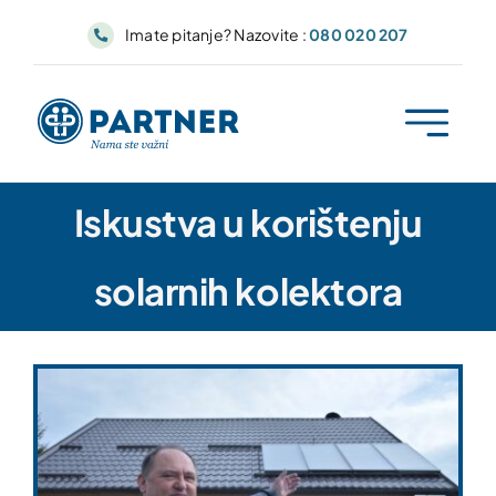
Skip
Imate pitanje? Nazovite :
080 020 207
to
content
Iskustva u korištenju
solarnih kolektora