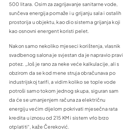
500 litara. Osim za zagrijavanje sanitarne vode,
sunčeva energija pomaže i u grijanju sala i ostalih
prostorija u objektu, kao dio sistema grijanja koji
kao osnovni energent koristi pelet.
Nakon samo nekoliko mjeseci korištenja, vlasnik
svadbenog salona je svjestan da je napravio pravi
potez. „Još je rano za neke veće kalkulacije, ali s
obzirom da se kod mene struja obračunava po
industrijskoj tarifi, a vidim koliko se tople vode
potroši samo tokom jednog skupa, siguran sam
da će se umanjenjem računa za električnu
energiju većim dijelom pokrivati mjesečna rata
kredita u iznosu od 215 KM i sistem vrlo brzo
otplatiti“, kaže Čereković.