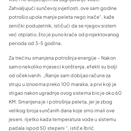
Zahvaljujući sunčevoj svjetlosti, ove sam godine
potrošio upola manje peleta nego inače“, kaže
zenički poduzetnik, ističući da se njegov sistem
već otplatio, što je puno kraće od projektovanog
perioda od 3-5 godina.
Za trećinu smanjena potrošnja energije – Nakon
samo nekoliko mjeseci korištenja, efekti su bolji
od očekivanih. „Ranije sam dobijao račune za
struju u iznosima preko 100 maraka, a prvi koji je
stigao nakon ugradnje ovog sistema bio je oko 60
KM. Smanjena je i potrošnja peleta, jer je zbog
velikog broja sunčanih dana koje smo imali ove
jeseni, rijetko kada temperatura vode u sistemu
padala ispod 50 stepeni “, ističe Ibrić.