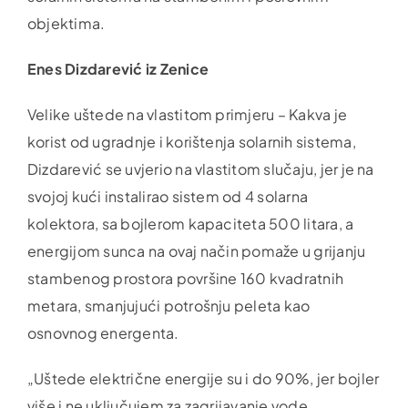
objektima.
Enes Dizdarević iz Zenice
Velike uštede na vlastitom primjeru – Kakva je
korist od ugradnje i korištenja solarnih sistema,
Dizdarević se uvjerio na vlastitom slučaju, jer je na
svojoj kući instalirao sistem od 4 solarna
kolektora, sa bojlerom kapaciteta 500 litara, a
energijom sunca na ovaj način pomaže u grijanju
stambenog prostora površine 160 kvadratnih
metara, smanjujući potrošnju peleta kao
osnovnog energenta.
„Uštede električne energije su i do 90%, jer bojler
više i ne uključujem za zagrijavanje vode.