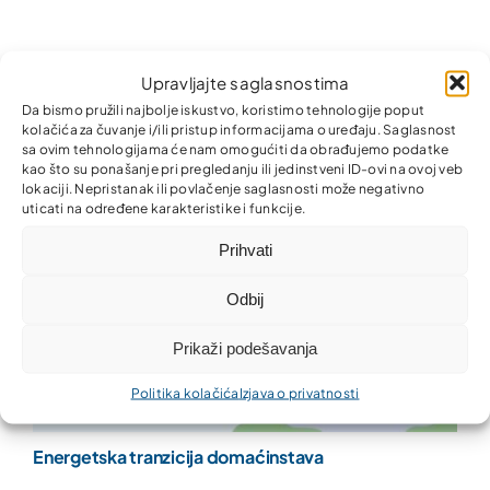
Preporučujemo da pogledate
Upravljajte saglasnostima
Da bismo pružili najbolje iskustvo, koristimo tehnologije poput
kolačića za čuvanje i/ili pristup informacijama o uređaju. Saglasnost
sa ovim tehnologijama će nam omogućiti da obrađujemo podatke
kao što su ponašanje pri pregledanju ili jedinstveni ID-ovi na ovoj veb
lokaciji. Nepristanak ili povlačenje saglasnosti može negativno
uticati na određene karakteristike i funkcije.
Prihvati
Odbij
Prikaži podešavanja
Politika kolačića
Izjava o privatnosti
Energetska tranzicija domaćinstava