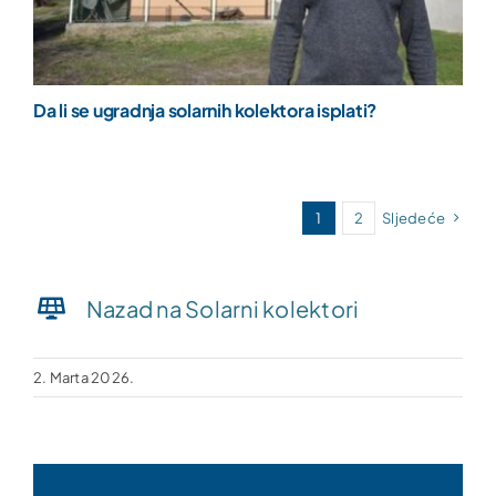
Da li se ugradnja solarnih kolektora isplati?
1
2
Sljedeće
Nazad na Solarni kolektori
2. Marta 2026.