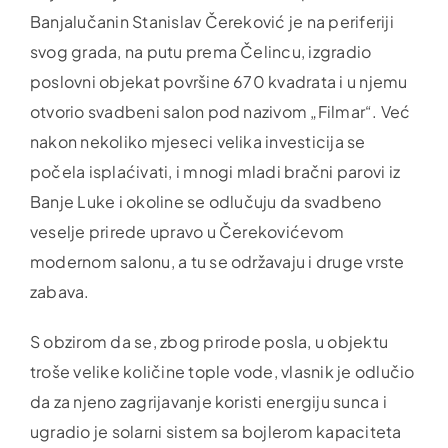
Banjalučanin Stanislav Čereković je na periferiji
svog grada, na putu prema Čelincu, izgradio
poslovni objekat površine 670 kvadrata i u njemu
otvorio svadbeni salon pod nazivom „Filmar“. Već
nakon nekoliko mjeseci velika investicija se
počela isplaćivati, i mnogi mladi bračni parovi iz
Banje Luke i okoline se odlučuju da svadbeno
veselje prirede upravo u Čerekovićevom
modernom salonu, a tu se održavaju i druge vrste
zabava.
S obzirom da se, zbog prirode posla, u objektu
troše velike količine tople vode, vlasnik je odlučio
da za njeno zagrijavanje koristi energiju sunca i
ugradio je solarni sistem sa bojlerom kapaciteta