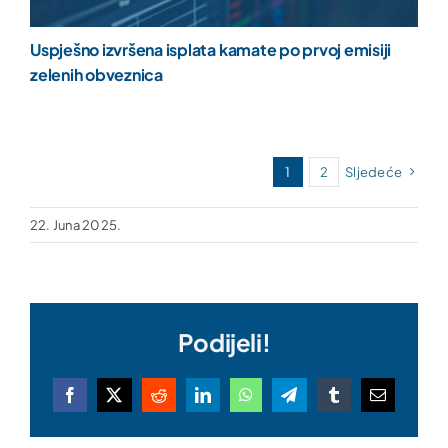
Uspješno izvršena isplata kamate po prvoj emisiji
zelenih obveznica
1
2
Sljedeće
22. Juna 2025.
Podijeli!
Facebook
X
Reddit
LinkedIn
WhatsApp
Telegram
Tumblr
Email