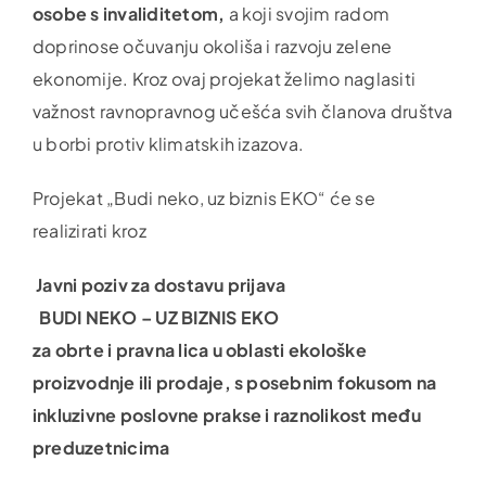
osobe s invaliditetom,
a koji svojim radom
doprinose očuvanju okoliša i razvoju zelene
ekonomije. Kroz ovaj projekat želimo naglasiti
važnost ravnopravnog učešća svih članova društva
u borbi protiv klimatskih izazova.
Projekat „Budi neko, uz biznis EKO“ će se
realizirati kroz
Javni poziv za dostavu prijava
BUDI NEKO – UZ BIZNIS EKO
za obrte i pravna lica u oblasti ekološke
proizvodnje ili prodaje, s posebnim fokusom na
inkluzivne poslovne prakse i raznolikost među
preduzetnicima