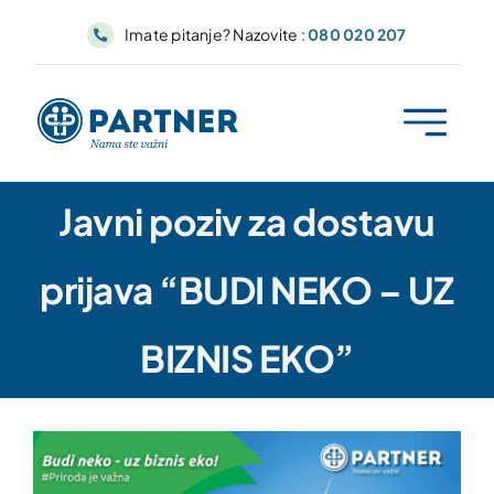
Skip
Imate pitanje? Nazovite :
080 020 207
to
content
Javni poziv za dostavu
prijava “BUDI NEKO – UZ
BIZNIS EKO”