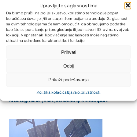
Upravljajte saglasnostima
Pregledajte ostale vijesti
Da bismo pružili najbolje iskustvo, koristimo tehnologije poput
kolačića za čuvanje i/ili pristup informacijama o uređaju. Saglasnost
sa ovim tehnologijama će nam omogućiti da obrađujemo podatke
kao što su ponašanje pri pregledanju ili jedinstveni ID-ovi na ovoj veb
lokaciji. Nepristanak ili povlačenje saglasnosti može negativno
uticati na određene karakteristike i funkcije.
Prihvati
Odbij
Prikaži podešavanja
Partner MKO unaprijedio komunikaciju s klijentima
Politika kolačića
Izjava o privatnosti
kroz digitalna rješenja u saradnji s Infobipom