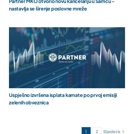
Partner MKO otvorio novu kancelariju u Šamcu –
nastavlja se širenje poslovne mreže
Uspješno izvršena isplata kamate po prvoj emisiji
zelenih obveznica
1
2
Sljedeće