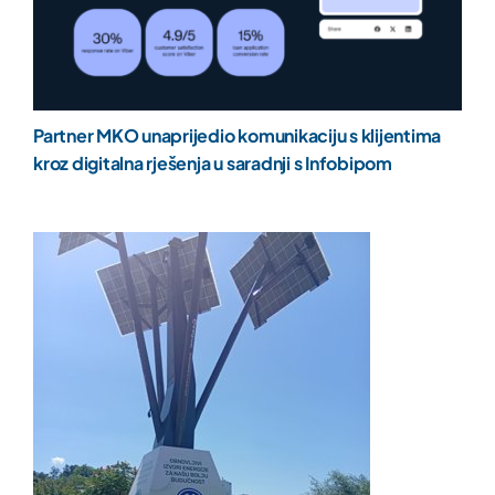
Partner MKO unaprijedio komunikaciju s klijentima
kroz digitalna rješenja u saradnji s Infobipom