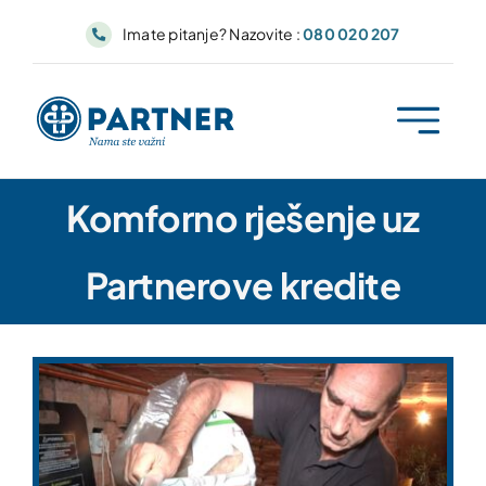
Skip
Imate pitanje? Nazovite :
080 020 207
to
content
Komforno rješenje uz
Partnerove kredite