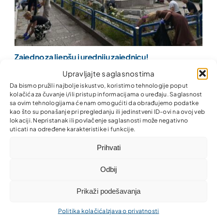
Zajedno za ljepšu i uredniju zajednicu!
Upravljajte saglasnostima
Da bismo pružili najbolje iskustvo, koristimo tehnologije poput
kolačića za čuvanje i/ili pristup informacijama o uređaju. Saglasnost
sa ovim tehnologijama će nam omogućiti da obrađujemo podatke
kao što su ponašanje pri pregledanju ili jedinstveni ID-ovi na ovoj veb
lokaciji. Nepristanak ili povlačenje saglasnosti može negativno
uticati na određene karakteristike i funkcije.
Prihvati
Odbij
Prikaži podešavanja
Politika kolačića
Izjava o privatnosti