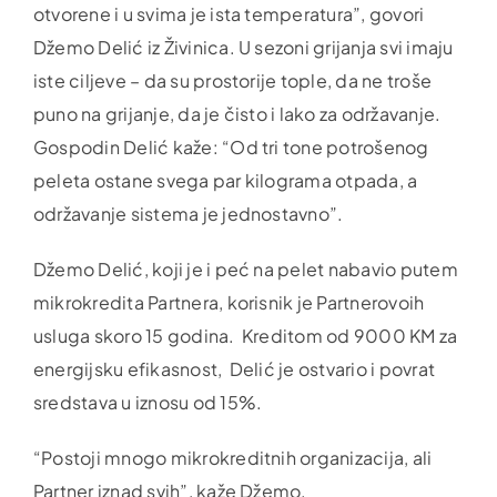
otvorene i u svima je ista temperatura”, govori
Džemo Delić iz Živinica. U sezoni grijanja svi imaju
iste ciljeve – da su prostorije tople, da ne troše
puno na grijanje, da je čisto i lako za održavanje.
Gospodin Delić kaže: “Od tri tone potrošenog
peleta ostane svega par kilograma otpada, a
održavanje sistema je jednostavno”.
Džemo Delić, koji je i peć na pelet nabavio putem
mikrokredita Partnera, korisnik je Partnerovoih
usluga skoro 15 godina. Kreditom od 9000 KM za
energijsku efikasnost, Delić je ostvario i povrat
sredstava u iznosu od 15%.
“Postoji mnogo mikrokreditnih organizacija, ali
Partner iznad svih”, kaže Džemo.