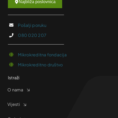
Najbliža poslovnica
Pošalji poruku
080 020 207
Mikrokreditna fondacija
Mikrokreditno društvo
Istraži
O nama
Vijesti