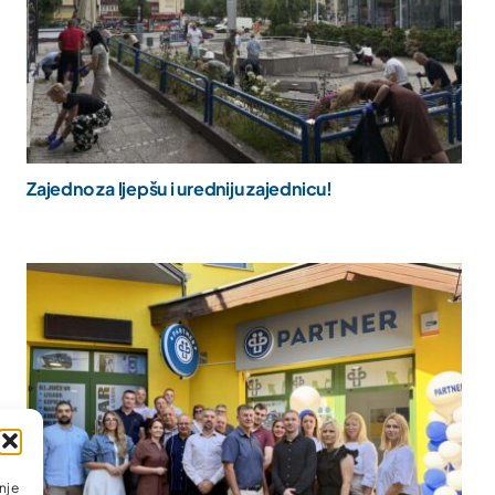
Zajedno za ljepšu i uredniju zajednicu!
nje