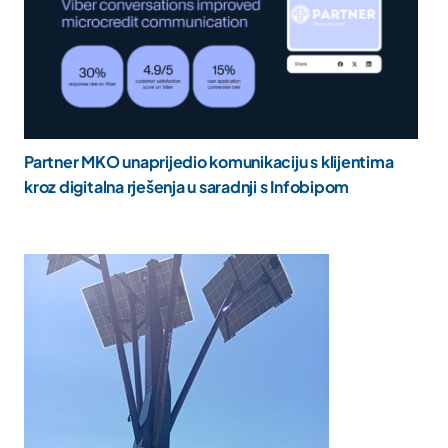
Partner MKO unaprijedio komunikaciju s klijentima
kroz digitalna rješenja u saradnji s Infobipom