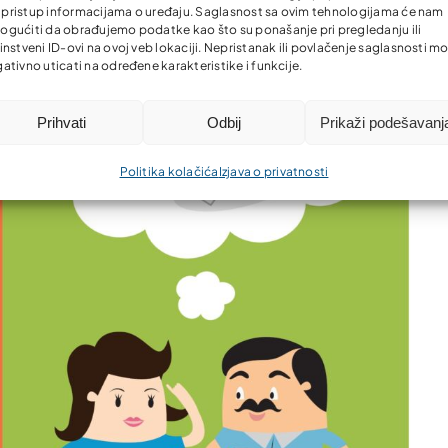
li pristup informacijama o uređaju. Saglasnost sa ovim tehnologijama će nam
gućiti da obrađujemo podatke kao što su ponašanje pri pregledanju ili
instveni ID-ovi na ovoj veb lokaciji. Nepristanak ili povlačenje saglasnosti m
ativno uticati na određene karakteristike i funkcije.
Prihvati
Odbij
Prikaži podešavanj
Politika kolačića
Izjava o privatnosti