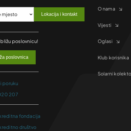
O nama
Lokacija i kontakt
Vijesti
jbližu poslovnicu!
Oglasi
Klub korisnika
iža poslovnica
Solarni kolekto
ji poruku
020 207
kreditna fondacija
kreditno društvo