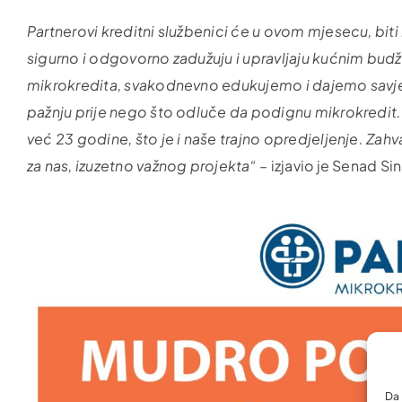
Partnerovi kreditni službenici će u ovom mjesecu, biti
sigurno i odgovorno zadužuju i upravljaju kućnim budž
mikrokredita, svakodnevno edukujemo i dajemo savjete
pažnju prije nego što odluče da podignu mikrokredit.
već 23 godine, što je i naše trajno opredjeljenje. Zahv
za nas, izuzetno važnog projekta“ –
izjavio je Senad Si
Da 