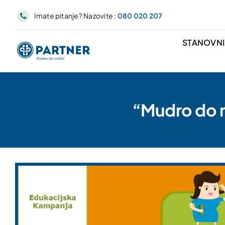
Skip
Imate pitanje? Nazovite :
080 020 207
to
content
STANOVN
“Mudro do m