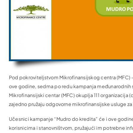
Pod pokroviteljstvom Mikrofinansijskog centra (MFC) –
ove godine, sedma po redu kampanja međunarodnih stan
Mikrofinansijski centar (MFC) okuplja 111 organizacija (o
zajedno pružaju odgovorne mikrofinansijske usluge z
Učesnici kampanje “Mudro do kredita” će i ove godine,
korisnicima i stanovništvom, pružajući im potrebne i