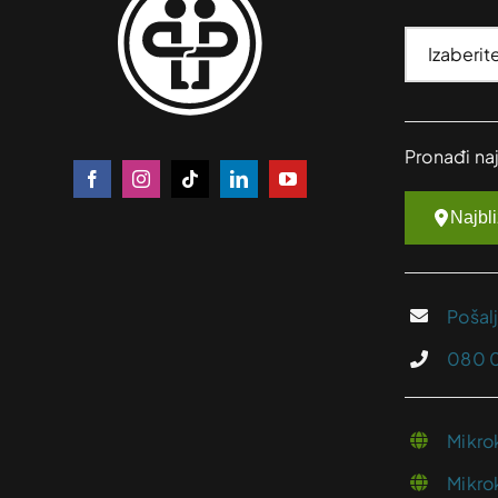
Pronađi na
Najbl
Pošal
080 
Mikro
Mikro