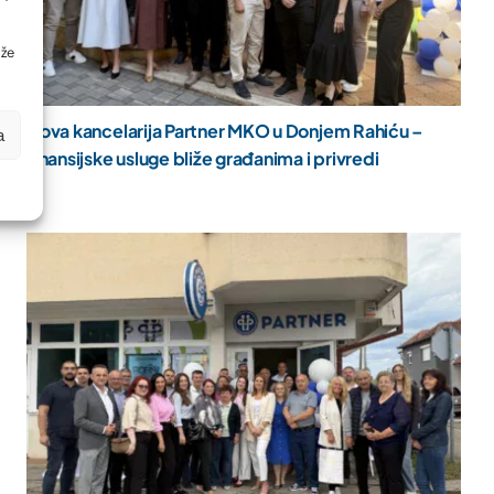
ože
Nova kancelarija Partner MKO u Donjem Rahiću –
a
finansijske usluge bliže građanima i privredi