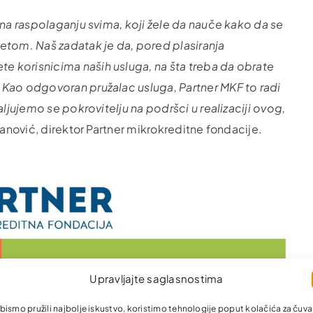
 na raspolaganju svima, koji žele da nauče kako da se
etom. Naš zadatak je da, pored plasiranja
 korisnicima naših usluga, na šta treba da obrate
 Kao odgovoran pružalac usluga, Partner MKF to radi
aljujemo se pokrovitelju na podršci u realizaciji ovog,
nanović, direktor Partner mikrokreditne fondacije.
Upravljajte saglasnostima
bismo pružili najbolje iskustvo, koristimo tehnologije poput kolačića za čuva