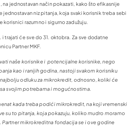
i, na jednostavan način pokazati, kako što efikasnije
 jednostavan niz pitanja, koja svaki korisnik treba sebi
se korisnici razumno i sigurno zadužuju.
i trajati će sve do 31. oktobra. Za sve dodatne
vnicu Partner MKF.
ati naše korisnike i potencijalne korisnike, nego
anja kao i ranijih godina, nastoji svakom korisniku
 najbolju odluku za mikrokredit, odnosno, koliki će
adu sa svojim potrebama i mogućnostima.
momenat kada treba podići mikrokredit, na koji vremenski
. Sve su to pitanja, koja pokazuju, koliko mudro moramo
.
Partner mikrokreditna fondacija se i ove godine