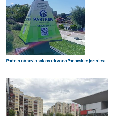
Partner obnovio solarno drvo na Panonskim jezerima