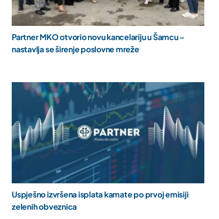
Partner MKO otvorio novu kancelariju u Šamcu –
nastavlja se širenje poslovne mreže
Uspješno izvršena isplata kamate po prvoj emisiji
zelenih obveznica