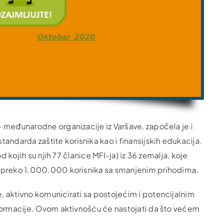
 međunarodne organizacije iz Varšave, započela je i
darda zaštite korisnika kao i finansijskih edukacija.
d kojih su njih 77 članice MFI-ja) iz 36 zemalja, koje
a preko 1.000.000 korisnika sa smanjenim prihodima.
 aktivno komunicirati sa postojećim i potencijalnim
nformacije. Ovom aktivnošću će nastojati da što većem