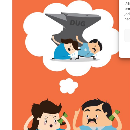
i/i
omo
jed
neg