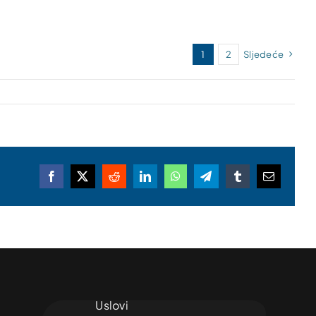
1
2
Sljedeće
Facebook
X
Reddit
LinkedIn
WhatsApp
Telegram
Tumblr
Email
Uslovi