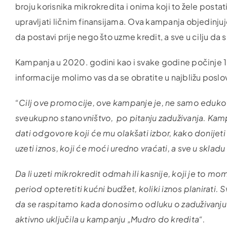
broju korisnika mikrokredita i onima koji to žele postat
upravljati ličnim finansijama. Ova kampanja objedinjuje
da postavi prije nego što uzme kredit, a sve u cilju da 
Kampanja u 2020. godini kao i svake godine počinje 1. 
informacije molimo vas da se obratite u najbližu poslo
“Cilj ove promocije, ove kampanje je, ne samo edukov
sveukupno stanovništvo, po pitanju zaduživanja.
Kamp
dati odgovore koji će mu olakšati izbor, kako donijeti
uzeti iznos, koji će moći uredno vraćati, a sve u skl
Da li uzeti mikrokredit odmah ili kasnije, koji je to 
period opteretiti kućni budžet, koliki iznos planirati
da se raspitamo kada donosimo odluku o zaduživanju
aktivno uključila u kampanju „Mudro do kredita“.