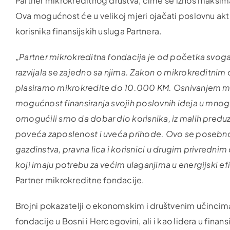
Partner mikrokreditnog društva, čime se iznos maksi
Ova mogućnost će u velikoj mjeri ojačati poslovnu akti
korisnika finansijskih usluga Partnera.
„Partner mikrokreditna fondacija je od početka svoga r
razvijala se zajedno sa njima. Zakon o mikrokreditnim
plasiramo mikrokredite do 10.000 KM. Osnivanjem mik
mogućnost finansiranja svojih poslovnih ideja u m
omogućili smo da dobar dio korisnika, iz malih preduze
poveća zaposlenost i uveća prihode. Ovo se posebno 
gazdinstva, pravna lica i korisnici u drugim privrednim 
koji imaju potrebu za većim ulaganjima u energijski e
Partner mikrokreditne fondacije.
Brojni pokazatelji o ekonomskim i društvenim učincim
fondacije u Bosni i Hercegovini, ali i kao lidera u fina