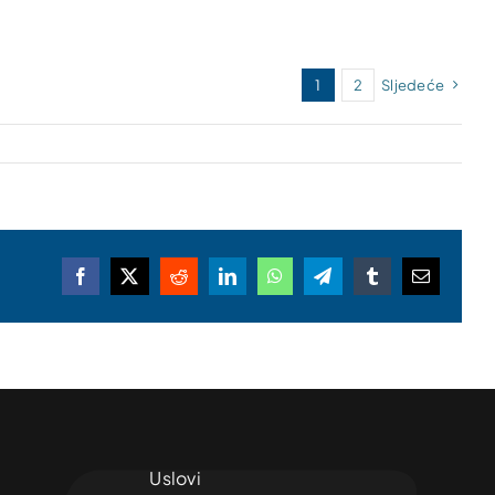
1
2
Sljedeće
Facebook
X
Reddit
LinkedIn
WhatsApp
Telegram
Tumblr
Email
Uslovi