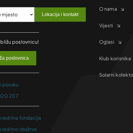
O nama
Lokacija i kontakt
Vijesti
jbližu poslovnicu!
Oglasi
Klub korisnika
iža poslovnica
Solarni kolekto
ji poruku
020 207
kreditna fondacija
kreditno društvo