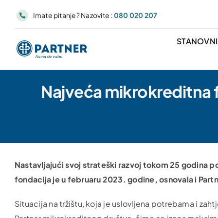
Skip
Imate pitanje? Nazovite :
080 020 207
to
content
STANOVN
Najveća mikrokreditna 
Nastavljajući svoj strateški razvoj tokom 25 godina p
fondacija je u februaru 2023. godine, osnovala i Part
Situacija na tržištu, koja je uslovljena potrebama i zaht