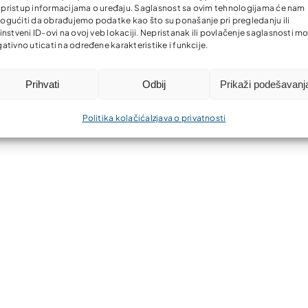
li pristup informacijama o uređaju. Saglasnost sa ovim tehnologijama će nam
gućiti da obrađujemo podatke kao što su ponašanje pri pregledanju ili
instveni ID-ovi na ovoj veb lokaciji. Nepristanak ili povlačenje saglasnosti m
ativno uticati na određene karakteristike i funkcije.
Prihvati
Odbij
Prikaži podešavanj
Politika kolačića
Izjava o privatnosti