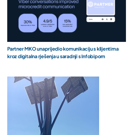
Partner MKO unaprijedio komunikaciju s klijentima
kroz digitalna rješenja u saradnji s Infobipom