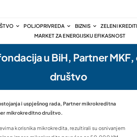
IŠTVO
POLJOPRIVREDA
BIZNIS
ZELENI KREDIT
MARKET ZA ENERGIJSKU EFIKASNOST
fondacija u BiH, Partner MKF,
društvo
ostojanja i uspješnog rada, Partner mikrokreditna
ner mikrokreditno društvo.
jevima korisnika mikrokredita, rezultirali su osnivanjem