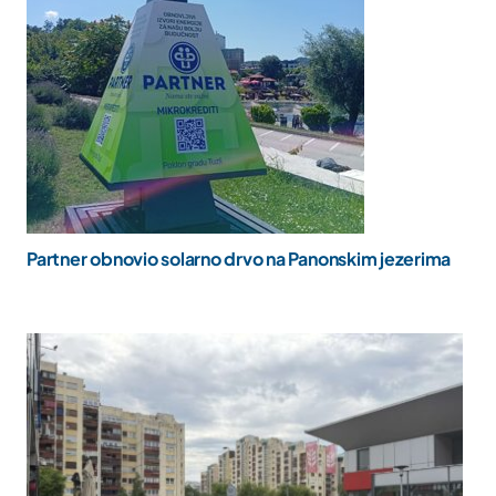
Partner obnovio solarno drvo na Panonskim jezerima