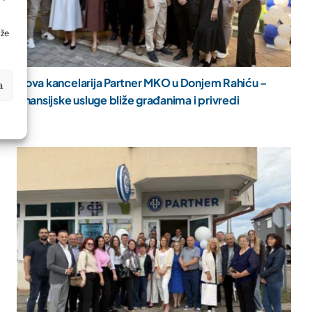
ože
Nova kancelarija Partner MKO u Donjem Rahiću –
a
finansijske usluge bliže građanima i privredi