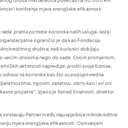
malnog iznosa mikrokredita povećao na 50.000 KM.
vnost i korištenje mjera energijske efikasnosti
ada, pratila potrebe korisnika naših usluga, rasla i
 organizacijama ograničio je da kao Fondacija,
rokreditnog društva, naši korisnici
dobijaju
nogo većim iznosima nego do sada. Ovom promjenom,
tničkih aktivnosti napreduje, proširi svoje biznise,
odnosi na korisnike kao što su poljoprivredna
djelatnostima, trgovini, zanatsvu, obrtu kao i svi oni
fikasne projekte
“, izjavio je Senad Sinanović, direktor
a svrstavaju Partner među najuspješnije mikrokreditne
nsiranju mjera energijske efikasnosti. Osnivanjem