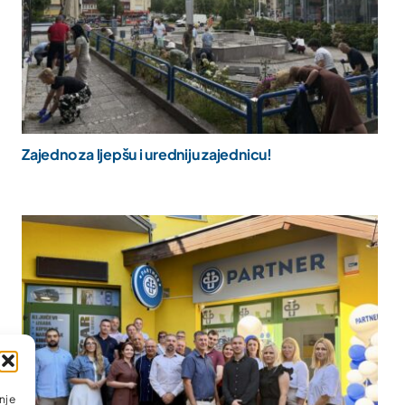
Zajedno za ljepšu i uredniju zajednicu!
nje