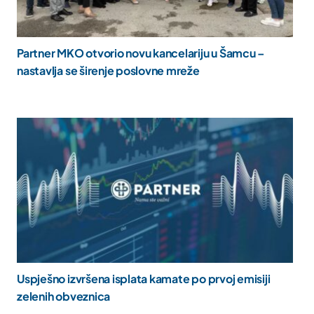
Partner MKO otvorio novu kancelariju u Šamcu –
nastavlja se širenje poslovne mreže
Uspješno izvršena isplata kamate po prvoj emisiji
zelenih obveznica