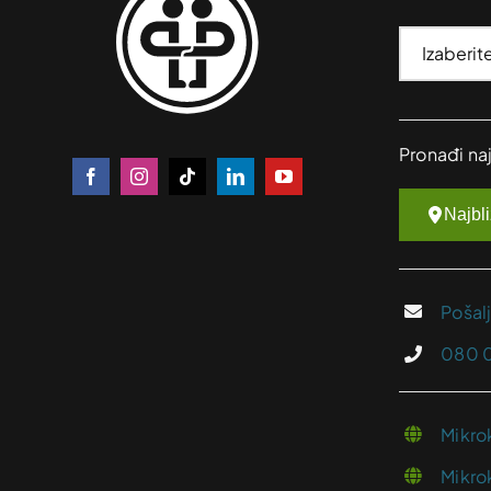
Pronađi na
Najbl
Pošal
080 
Mikro
Mikro