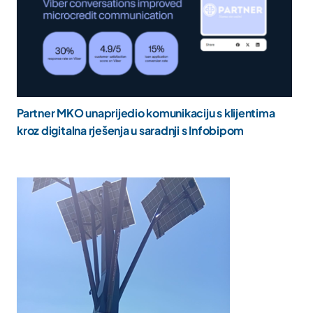
Partner MKO unaprijedio komunikaciju s klijentima
kroz digitalna rješenja u saradnji s Infobipom