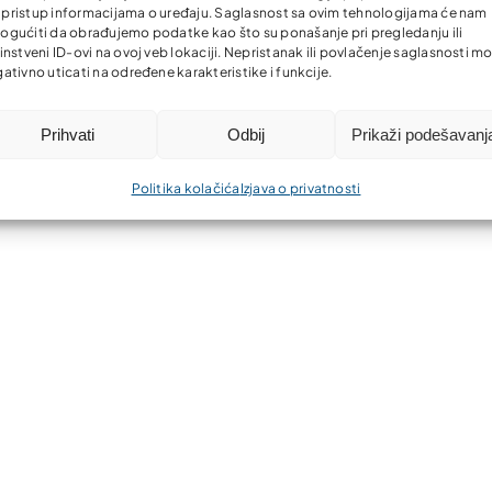
li pristup informacijama o uređaju. Saglasnost sa ovim tehnologijama će nam
gućiti da obrađujemo podatke kao što su ponašanje pri pregledanju ili
instveni ID-ovi na ovoj veb lokaciji. Nepristanak ili povlačenje saglasnosti m
ativno uticati na određene karakteristike i funkcije.
Prihvati
Odbij
Prikaži podešavanj
Politika kolačića
Izjava o privatnosti