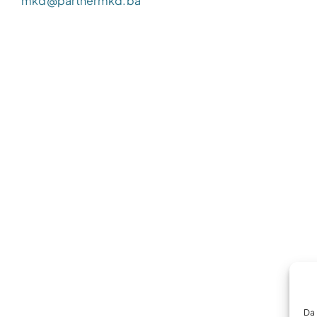
mkd@partnermkd.ba
Da 