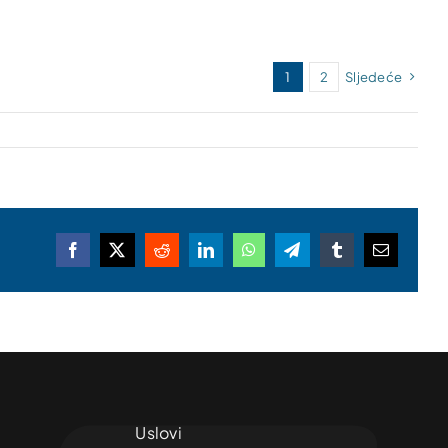
1
2
Sljedeće
Facebook
X
Reddit
LinkedIn
WhatsApp
Telegram
Tumblr
Email
Uslovi