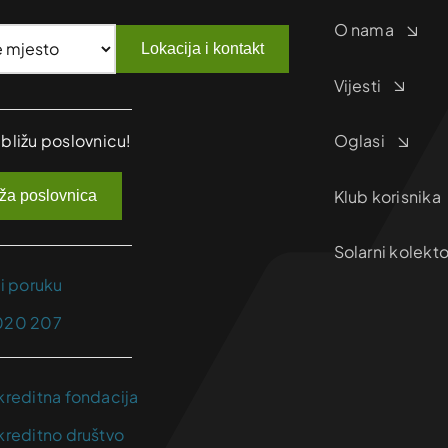
O nama
Lokacija i kontakt
Vijesti
jbližu poslovnicu!
Oglasi
Klub korisnika
iža poslovnica
Solarni kolekto
ji poruku
020 207
kreditna fondacija
kreditno društvo