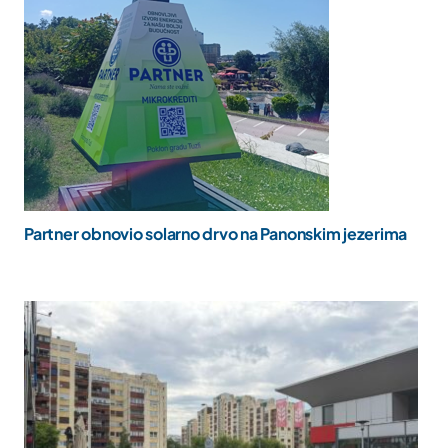
Partner obnovio solarno drvo na Panonskim jezerima