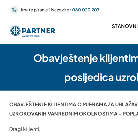
Skip
Imate pitanje? Nazovite :
080 020 207
to
content
STANOVN
Obavještenje klijenti
posljedica uzr
OBAVJEŠTENJE KLIJENTIMA O MJERAMA ZA UBLAŽA
UZROKOVANIH VANREDNIM OKOLNOSTIMA – POPLAV
Dragi klijenti,