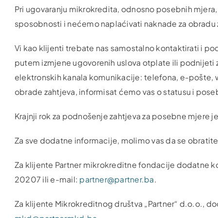
Pri ugovaranju mikrokredita, odnosno posebnih mjera,
sposobnosti i nećemo naplaćivati naknade za obradu 
Vi kao klijenti trebate nas samostalno kontaktirati i po
putem izmjene ugovorenih uslova otplate ili podnijeti za
elektronskih kanala komunikacije: telefona, e-pošte, 
obrade zahtjeva, informisat ćemo vas o statusu i poseb
Krajnji rok za podnošenje zahtjeva za posebne mjere 
Za sve dodatne informacije, molimo vas da se obratite 
Za klijente Partner mikrokreditne fondacije dodatne k
20207 ili e-mail:
partner@partner.ba
.
Za klijente Mikrokreditnog društva „Partner“ d.o.o., d