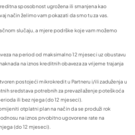
 kreditna sposobnost ugrožena ili smanjena kao
ovaj način želimo vam pokazati da smo tu za vas.
ačnom slučaju, a mjere podrške koje vam možemo
aveza na period od maksimalno 12 mjeseci uz obustavu
naknada na iznos kreditnih obaveza za vrijeme trajanja
oren postojeći mikrokredit u Partneru i/ili zaduženja u
datnih sredstava potrebnih za prevazilaženje poteškoća
rioda ili bez njega (do 12 mjeseci).
mijeniti otplatni plan na način da se produži rok
u odnosu na iznos prvobitno ugovorene rate na
njega (do 12 mjeseci).