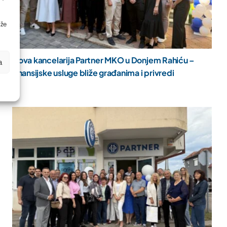
ože
Nova kancelarija Partner MKO u Donjem Rahiću –
a
finansijske usluge bliže građanima i privredi