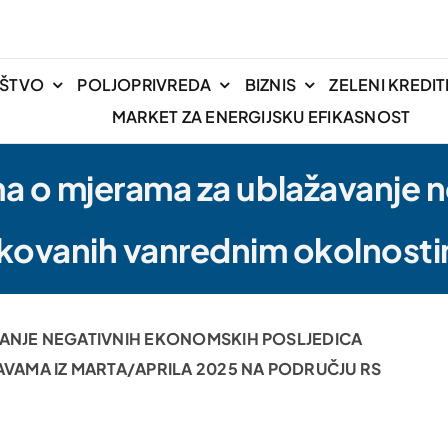
IŠTVO
POLJOPRIVREDA
BIZNIS
ZELENI KREDIT
MARKET ZA ENERGIJSKU EFIKASNOST
ma o mjerama za ublažavanje
okovanih vanrednim okolnos
VANJE
NEGATIVNIH EKONOMSKIH POSLJEDICA
AMA IZ MARTA/APRILA 2025 NA PODRUČJU RS