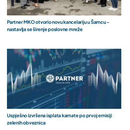
Partner MKO otvorio novu kancelariju u Šamcu –
nastavlja se širenje poslovne mreže
Uspješno izvršena isplata kamate po prvoj emisiji
zelenih obveznica