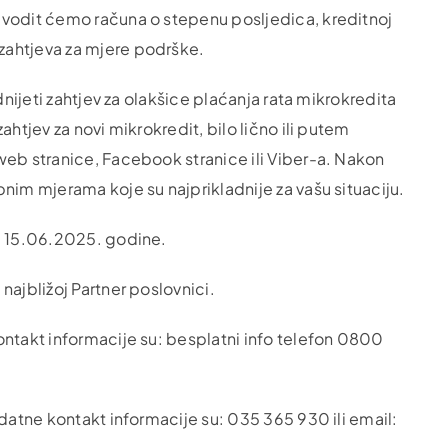
 vodit ćemo računa o stepenu posljedica, kreditnoj
zahtjeva za mjere podrške.
dnijeti zahtjev za olakšice plaćanja rata mikrokredita
htjev za novi mikrokredit, bilo lično ili putem
web stranice, Facebook stranice ili Viber-a. Nakon
nim mjerama koje su najprikladnije za vašu situaciju.
je 15.06.2025. godine.
najbližoj Partner poslovnici.
ontakt informacije su: besplatni info telefon 0800
odatne kontakt informacije su: 035 365 930 ili email: