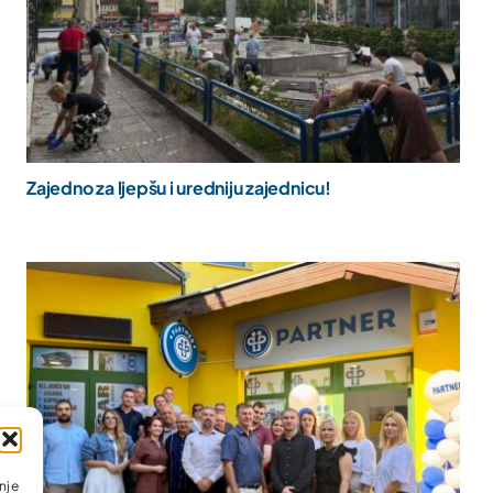
Zajedno za ljepšu i uredniju zajednicu!
nje