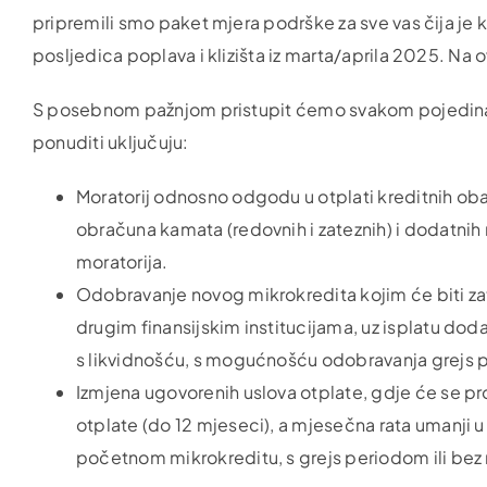
pripremili smo paket mjera podrške za sve vas čija je
posljedica poplava i klizišta iz marta/aprila 2025. Na 
S posebnom pažnjom pristupit ćemo svakom pojedin
ponuditi uključuju:
Moratorij odnosno odgodu u otplati kreditnih ob
obračuna kamata (redovnih i zateznih) i dodatnih 
moratorija.
Odobravanje novog mikrokredita kojim će biti zatv
drugim finansijskim institucijama, uz isplatu do
s likvidnošću, s mogućnošću odobravanja grejs pe
Izmjena ugovorenih uslova otplate, gdje će se pro
otplate (do 12 mjeseci), a mjesečna rata umanji 
početnom mikrokreditu, s grejs periodom ili bez 