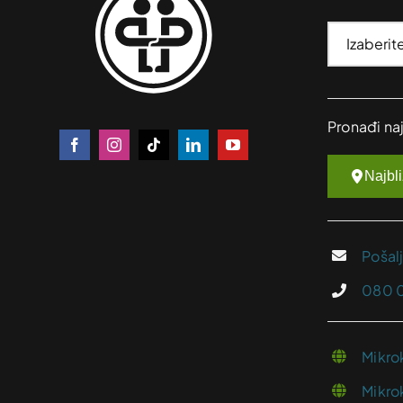
Pronađi na
Najbl
Pošal
080 
Mikro
Mikro