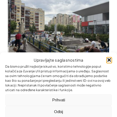
Upravljajte saglasnostima
Da bismo pružili najbolje iskustvo, koristimo tehnologije poput
Zajedno za ljepšu i uredniju zajednicu!
kolačića za čuvanje i/ili pristup informacijama o uređaju. Saglasnost
sa ovim tehnologijama će nam omogućiti da obrađujemo podatke
kao što su ponašanje pri pregledanju ili jedinstveni ID-ovi na ovoj veb
lokaciji. Nepristanak ili povlačenje saglasnosti može negativno
uticati na određene karakteristike i funkcije.
Prihvati
Odbij