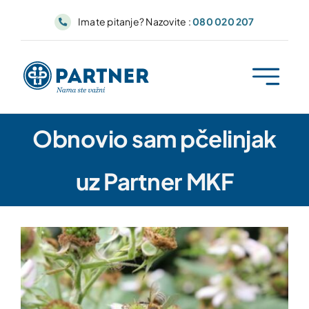
Skip
Imate pitanje? Nazovite :
080 020 207
to
content
Obnovio sam pčelinjak
uz Partner MKF