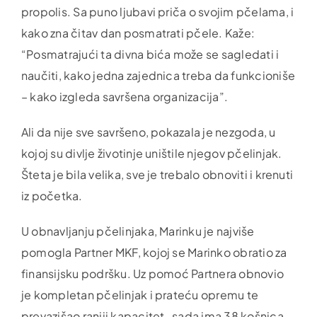
propolis. Sa puno ljubavi priča o svojim pčelama, i
kako zna čitav dan posmatrati pčele. Kaže:
“Posmatrajući ta divna bića može se sagledati i
naučiti, kako jedna zajednica treba da funkcioniše
– kako izgleda savršena organizacija”.
Ali da nije sve savršeno, pokazala je nezgoda, u
kojoj su divlje životinje uništile njegov pčelinjak.
Šteta je bila velika, sve je trebalo obnoviti i krenuti
iz početka.
U obnavljanju pčelinjaka, Marinku je najviše
pomogla Partner MKF, kojoj se Marinko obratio za
finansijsku podršku. Uz pomoć Partnera obnovio
je kompletan pčelinjak i prateću opremu te
prevazišao raniji kapacitet, sada ima 38 košnica.