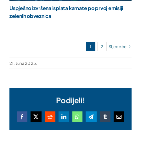
Uspješno izvršena isplata kamate po prvoj emisiji
zelenih obveznica
1
2
Sljedeće
21. Juna 2025.
Podijeli!
Facebook
X
Reddit
LinkedIn
WhatsApp
Telegram
Tumblr
Email