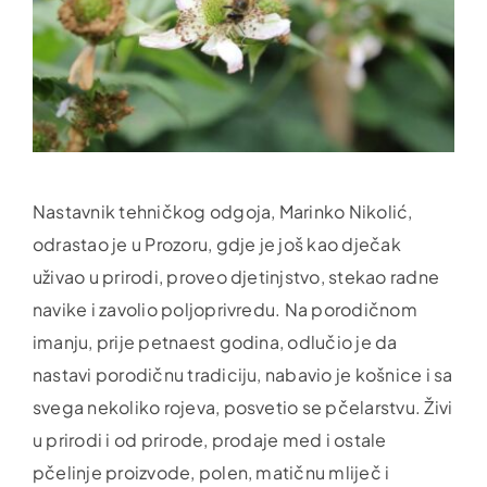
Nastavnik tehničkog odgoja, Marinko Nikolić,
odrastao je u Prozoru, gdje je još kao dječak
uživao u prirodi, proveo djetinjstvo, stekao radne
navike i zavolio poljoprivredu. Na porodičnom
imanju, prije petnaest godina, odlučio je da
nastavi porodičnu tradiciju, nabavio je košnice i sa
svega nekoliko rojeva, posvetio se pčelarstvu. Živi
u prirodi i od prirode, prodaje med i ostale
pčelinje proizvode, polen, matičnu mliječ i