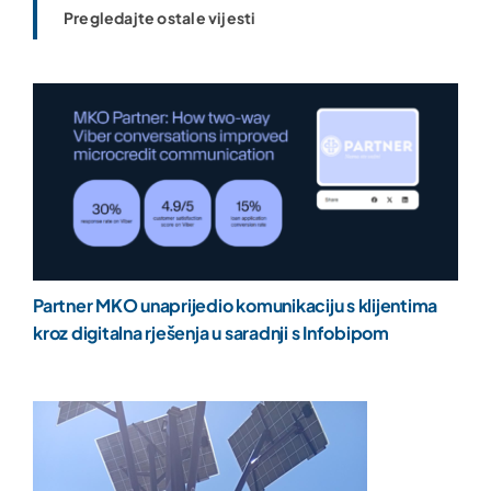
Pregledajte ostale vijesti
Partner MKO unaprijedio komunikaciju s klijentima
kroz digitalna rješenja u saradnji s Infobipom