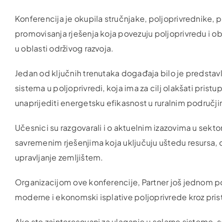
Konferencija je okupila stručnjake, poljoprivrednike, pr
promovisanja rješenja koja povezuju poljoprivredu i obn
u oblasti održivog razvoja.
Jedan od ključnih trenutaka događaja bilo je predstavlja
sistema u poljoprivredi, koja ima za cilj olakšati prist
unaprijediti energetsku efikasnost u ruralnim područj
Učesnici su razgovarali i o aktuelnim izazovima u sekto
savremenim rješenjima koja uključuju uštedu resursa, d
upravljanje zemljištem.
Organizacijom ove konferencije, Partner još jednom p
moderne i ekonomski isplative poljoprivrede kroz prist
Ako ste zainteresovani za ulaganje u solarne sisteme, s