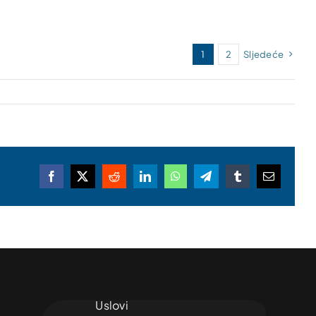
1
2
Sljedeće
Facebook
X
Reddit
LinkedIn
WhatsApp
Telegram
Tumblr
Email
Uslovi