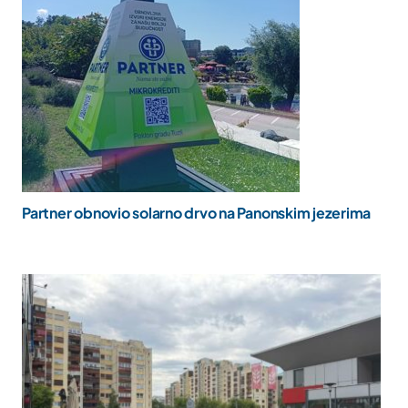
Partner obnovio solarno drvo na Panonskim jezerima