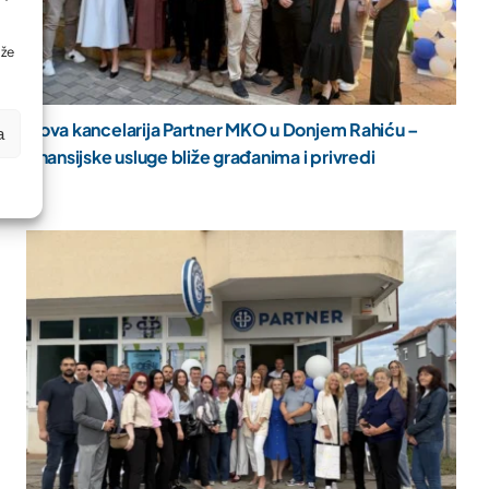
ože
Nova kancelarija Partner MKO u Donjem Rahiću –
a
finansijske usluge bliže građanima i privredi