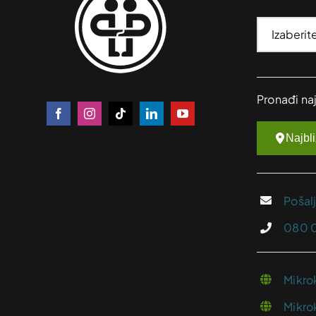
Pronađi na
Najbl
Pošal
080 
Mikro
Mikro