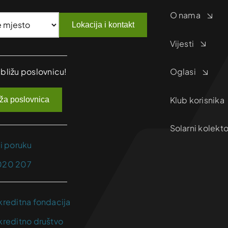
O nama
Lokacija i kontakt
Vijesti
jbližu poslovnicu!
Oglasi
Klub korisnika
iža poslovnica
Solarni kolekto
ji poruku
020 207
kreditna fondacija
kreditno društvo