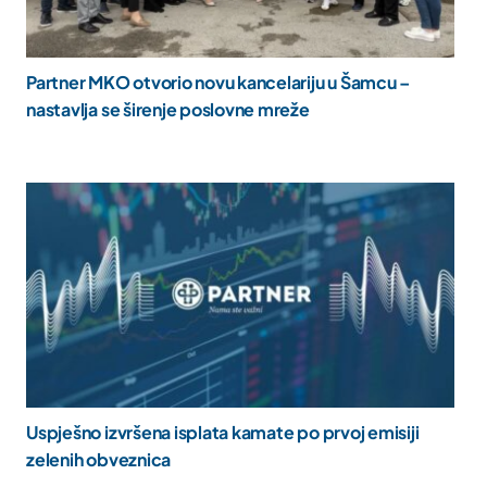
Partner MKO otvorio novu kancelariju u Šamcu –
nastavlja se širenje poslovne mreže
Uspješno izvršena isplata kamate po prvoj emisiji
zelenih obveznica