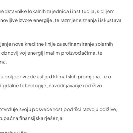
edstavnike lokalnih zajednica i institucija, s ciljem
ovljive izvore energije, te razmjene znanja i iskustava
nje nove kreditne linije za sufinansiranje solarnih
up obnovljivoj energiji malim proizvođačima, te
ima.
ru poljoprivrede uslijed klimatskih promjena, te o
igitalne tehnologije, navodnjavanje i održivo
otvrđuje svoju posvećenost podršci razvoju održive,
upačna finansijska rješenja.
aznajte više: