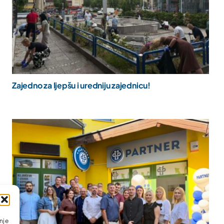
Zajedno za ljepšu i uredniju zajednicu!
nje