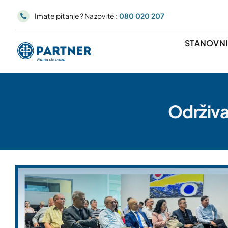
Skip
Imate pitanje? Nazovite :
080 020 207
to
content
STANOVN
Održiva