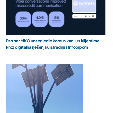
Partner MKO unaprijedio komunikaciju s klijentima
kroz digitalna rješenja u saradnji s Infobipom