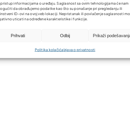
li pristup informacijama o uređaju. Saglasnost sa ovim tehnologijama će nam
gućiti da obrađujemo podatke kao što su ponašanje pri pregledanju ili
instveni ID-ovi na ovoj veb lokaciji. Nepristanak ili povlačenje saglasnosti m
ativno uticati na određene karakteristike i funkcije.
Prihvati
Odbij
Prikaži podešavanj
Politika kolačića
Izjava o privatnosti