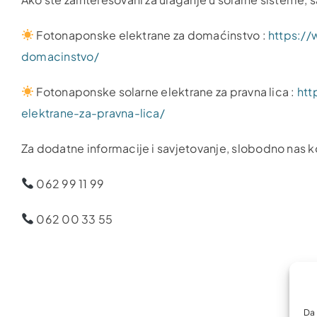
Fotonaponske elektrane za domaćinstvo :
https://
domacinstvo/
Fotonaponske solarne elektrane za pravna lica :
htt
elektrane-za-pravna-lica/
Za dodatne informacije i savjetovanje, slobodno nas ko
062 99 11 99
062 00 33 55
Da 