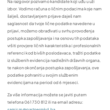
Na razgovor pozivamo kandidate koji uđu u uži
izbor. Vodimo računa o ličnim podacima koje nam
šalješ, dostavljanjem prijave daješ nam
saglasnost da tvoje lične podatke navedene u
prijavi, možemo obrađivati u svrhu provođenja
postupka zapošljavanja i na osnovu tih podataka
vršiti provjere ličnih karakteristika i profesionalnih
referenci kod bivših poslodavaca, tražiti podatke
iz službenih evidencija nadležnih državnih organa,
te nakon okončanja postupka zapošljavanja, ove
podatke pohraniti u svojim službenim
evidencijama na period od 6 mjeseci.
Za više informacija možete se javiti putem
telefona 061 730 812 ili na email adresu:
samir.m@partnermkd.ba