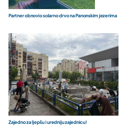
Partner obnovio solarno drvo na Panonskim jezerima
Zajedno za ljepšu i uredniju zajednicu!