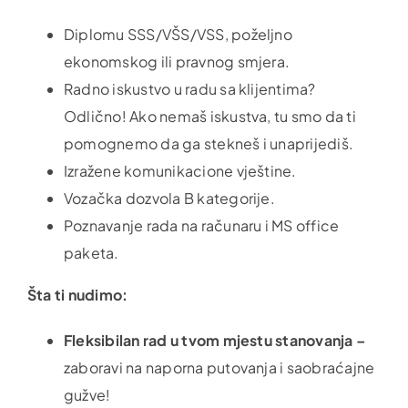
Diplomu SSS/VŠS/VSS, poželjno
ekonomskog ili pravnog smjera.
Radno iskustvo u radu sa klijentima?
Odlično! Ako nemaš iskustva, tu smo da ti
pomognemo da ga stekneš i unaprijediš.
Izražene komunikacione vještine.
Vozačka dozvola B kategorije.
Poznavanje rada na računaru i MS office
paketa.
Šta ti nudimo:
Fleksibilan rad u tvom mjestu stanovanja –
zaboravi na naporna putovanja i saobraćajne
gužve!