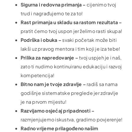
Sigurna i redovna primanja –
cijenimo tvoj
trud i nagrađujemo te za to!
Rast primanja u skladu sa rastom rezultata –
pratit ćemo tvoj uspon jer želimo rasti skupa!
Podrška i obuka –
svaki početak može biti
lakši uz pravog mentora i tim koji je iza tebe!
Prilika za napredovanje –
tvoj uspjeh je i naš,
zato ti nudimo kontinuiranu edukaciju i razvoj
kompetencija!
Bitno nam je tvoje zdravlje –
radiš sa nama
godišnje sistematske preglede jer zdravlje
je na prvom mijestu!
Razvijamo osjećaj pripadnosti –
razmjenjujemo iskustva, gradimo povjerenje!
Radno vrijeme prilagođeno našim