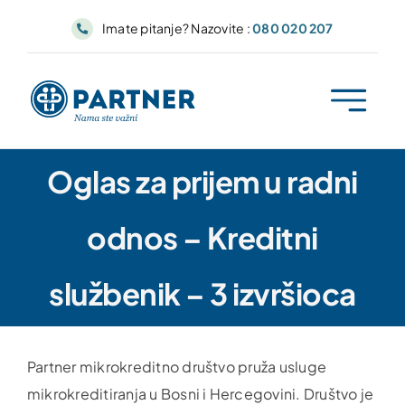
Skip
Imate pitanje? Nazovite :
080 020 207
to
content
Oglas za prijem u radni
odnos – Kreditni
službenik – 3 izvršioca
Partner mikrokreditno društvo pruža usluge
mikrokreditiranja u Bosni i Hercegovini. Društvo je