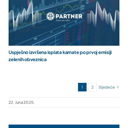
Uspješno izvršena isplata kamate po prvoj emisiji
zelenih obveznica
1
2
Sljedeće
22. Juna 2025.