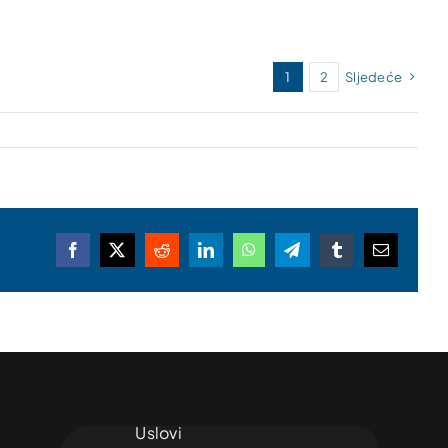
1
2
Sljedeće
Facebook
X
Reddit
LinkedIn
WhatsApp
Telegram
Tumblr
Email
Uslovi