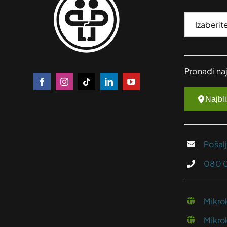
Pronađi na
Najbl
Pošal
080 
Mikro
Mikro