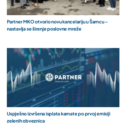
Partner MKO otvorio novu kancelariju u Šamcu –
nastavlja se širenje poslovne mreže
Uspješno izvršena isplata kamate po prvoj emisiji
zelenih obveznica