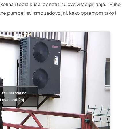
ina i topla kuća, benefiti su ove vrste grijanja. “Puno
plotne pumpe i svi smo zadovoljni, kako opremom tako i
vatili marketing
i ovaj sadržaj