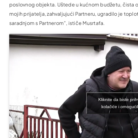
poslovnog objekta. Uštede u kućnom budžetu, čista okol
mojih prijatelja, zahvaljujući Partneru, ugradilo je to
saradnjom s Partnerom”, ističe Musrtafa.
Kliknite da biste prih
kolačiće i omogućil