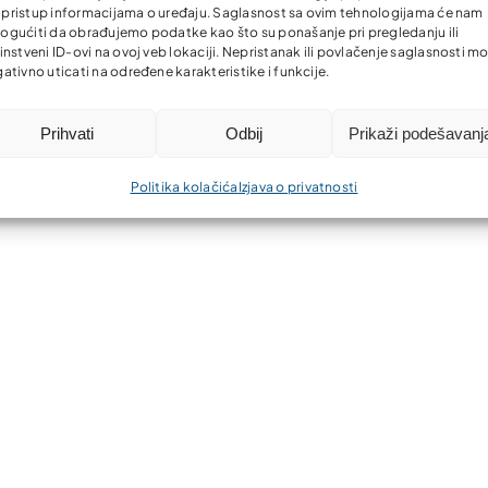
li pristup informacijama o uređaju. Saglasnost sa ovim tehnologijama će nam
gućiti da obrađujemo podatke kao što su ponašanje pri pregledanju ili
instveni ID-ovi na ovoj veb lokaciji. Nepristanak ili povlačenje saglasnosti m
ativno uticati na određene karakteristike i funkcije.
Prihvati
Odbij
Prikaži podešavanj
Politika kolačića
Izjava o privatnosti