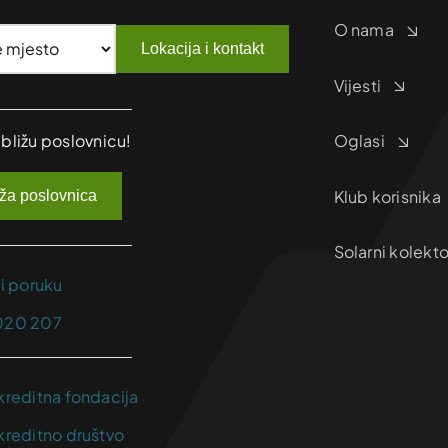
O nama
Lokacija i kontakt
Vijesti
jbližu poslovnicu!
Oglasi
Klub korisnika
iža poslovnica
Solarni kolekto
ji poruku
020 207
kreditna fondacija
kreditno društvo