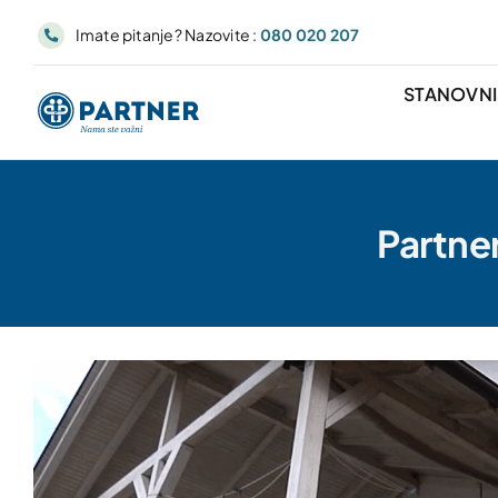
Skip
Imate pitanje? Nazovite :
080 020 207
to
content
STANOVN
Partner