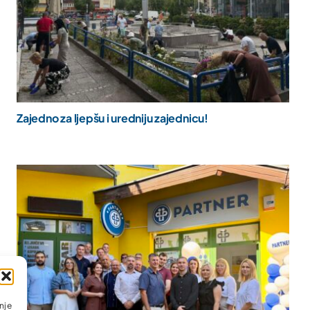
Zajedno za ljepšu i uredniju zajednicu!
nje