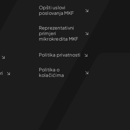
Opšti uslovi
poslovanja MKF
Reprezentativni
primjeri
mikrokredita MKF
Politika privatnosti
Politika o
ri
kolačićima