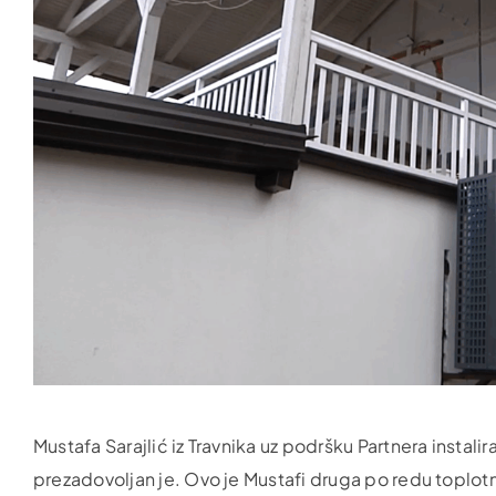
Mustafa Sarajlić iz Travnika uz podršku Partnera instal
prezadovoljan je. Ovo je Mustafi druga po redu toplotna