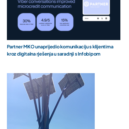
Partner MKO unaprijedio komunikaciju s klijentima
kroz digitalna rješenja u saradnji s Infobipom