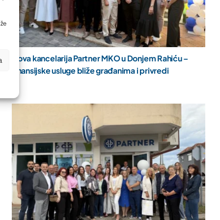
ože
Nova kancelarija Partner MKO u Donjem Rahiću –
a
finansijske usluge bliže građanima i privredi