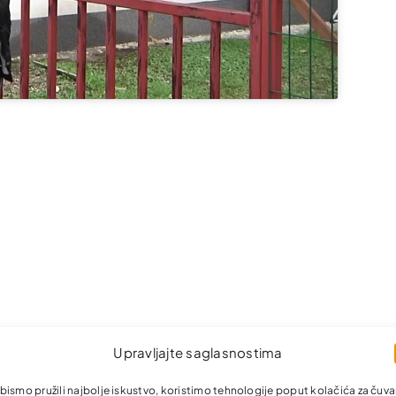
Upravljajte saglasnostima
bismo pružili najbolje iskustvo, koristimo tehnologije poput kolačića za čuva