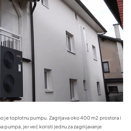
irao je toplotnu pumpu. Zagrijava oko 400 m2 prostora i
 pumpa, jer već koristi jednu za zagriijavanje