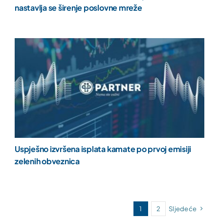
nastavlja se širenje poslovne mreže
Uspješno izvršena isplata kamate po prvoj emisiji
zelenih obveznica
1
2
Sljedeće