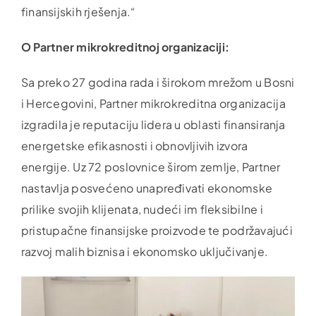
finansijskih rješenja.“
O Partner mikrokreditnoj organizaciji:
Sa preko 27 godina rada i širokom mrežom u Bosni
i Hercegovini, Partner mikrokreditna organizacija
izgradila je reputaciju lidera u oblasti finansiranja
energetske efikasnosti i obnovljivih izvora
energije. Uz 72 poslovnice širom zemlje, Partner
nastavlja posvećeno unapređivati ekonomske
prilike svojih klijenata, nudeći im fleksibilne i
pristupačne finansijske proizvode te podržavajući
razvoj malih biznisa i ekonomsko uključivanje.