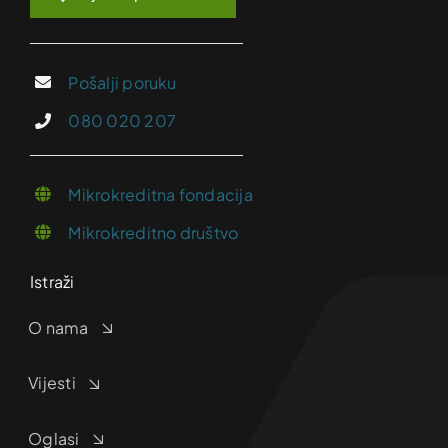
Pošalji poruku
080 020 207
Mikrokreditna fondacija
Mikrokreditno društvo
Istraži
O nama
Vijesti
Oglasi