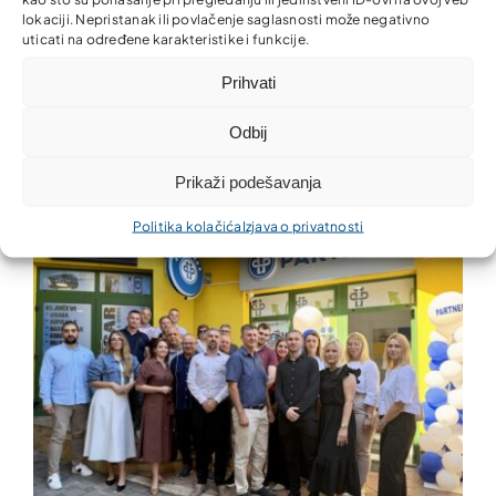
lokaciji. Nepristanak ili povlačenje saglasnosti može negativno
uticati na određene karakteristike i funkcije.
Prihvati
Zajedno za ljepšu i uredniju zajednicu!
Odbij
Prikaži podešavanja
Politika kolačića
Izjava o privatnosti