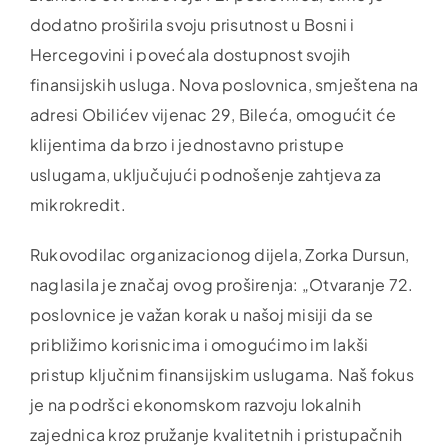
dodatno proširila svoju prisutnost u Bosni i
Hercegovini i povećala dostupnost svojih
finansijskih usluga. Nova poslovnica, smještena na
adresi Obilićev vijenac 29, Bileća, omogućit će
klijentima da brzo i jednostavno pristupe
uslugama, uključujući podnošenje zahtjeva za
mikrokredit.
Rukovodilac organizacionog dijela, Zorka Dursun,
naglasila je značaj ovog proširenja: „Otvaranje 72.
poslovnice je važan korak u našoj misiji da se
približimo korisnicima i omogućimo im lakši
pristup ključnim finansijskim uslugama. Naš fokus
je na podršci ekonomskom razvoju lokalnih
zajednica kroz pružanje kvalitetnih i pristupačnih