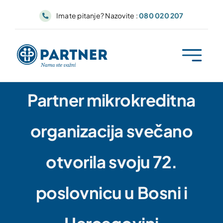
Skip
Imate pitanje? Nazovite :
080 020 207
to
content
Partner mikrokreditna
organizacija svečano
otvorila svoju 72.
poslovnicu u Bosni i