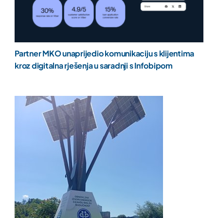
Partner MKO unaprijedio komunikaciju s klijentima
kroz digitalna rješenja u saradnji s Infobipom