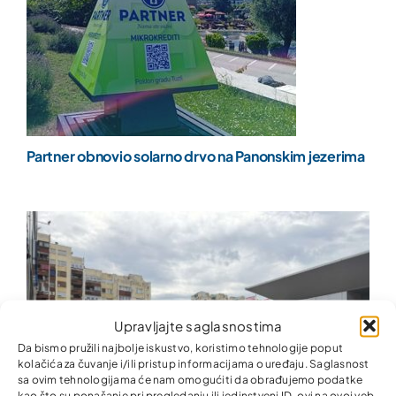
Partner obnovio solarno drvo na Panonskim jezerima
Upravljajte saglasnostima
Da bismo pružili najbolje iskustvo, koristimo tehnologije poput
kolačića za čuvanje i/ili pristup informacijama o uređaju. Saglasnost
sa ovim tehnologijama će nam omogućiti da obrađujemo podatke
kao što su ponašanje pri pregledanju ili jedinstveni ID-ovi na ovoj veb