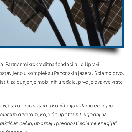
, Partner mikrokreditna fondacija, je Upravi
postavljeno u kompleksu Panonskih jezera. Solarno drvo,
titi za punjenje mobilnih uređaja, prvo je ovakve vrste
svijesti o prednostima korištenja solarne energije
olarnim drvetom, koje će upotpuniti ugođaj na
aktičan način, upoznaju prednosti solarne enegije
“,
ne fondacije.