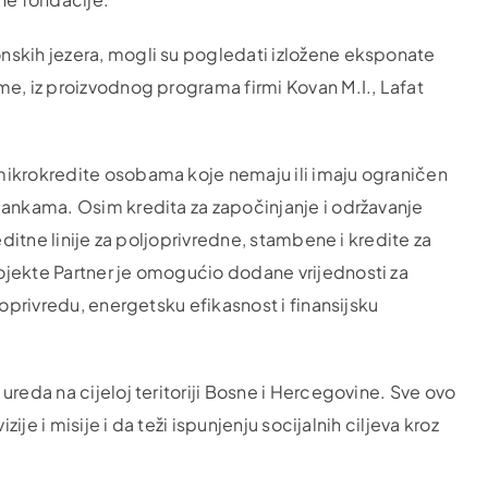
nskih jezera, mogli su pogledati izložene eksponate
me, iz proizvodnog programa firmi Kovan M.I., Lafat
mikrokredite osobama koje nemaju ili imaju ograničen
bankama. Osim kredita za započinjanje i održavanje
editne linije za poljoprivredne, stambene i kredite za
ojekte Partner je omogućio dodane vrijednosti za
joprivredu, energetsku efikasnost i finansijsku
ureda na cijeloj teritoriji Bosne i Hercegovine. Sve ovo
ije i misije i da teži ispunjenju socijalnih ciljeva kroz