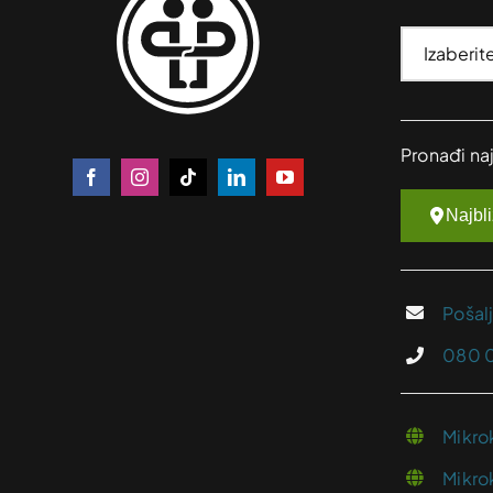
Pronađi na
Najbl
Pošal
080 
Mikro
Mikro