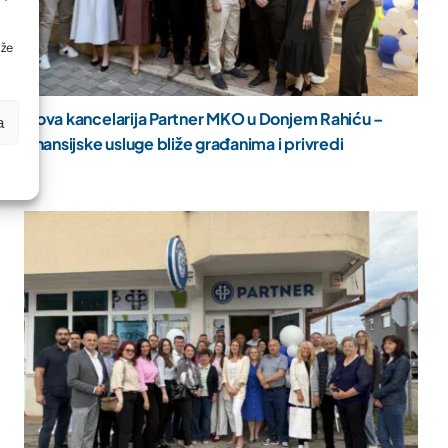
ože
Nova kancelarija Partner MKO u Donjem Rahiću –
a
finansijske usluge bliže građanima i privredi