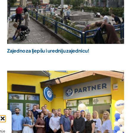
Zajedno za ljepšu i uredniju zajednicu!
nje