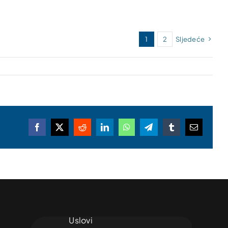
1
2
Sljedeće
Facebook
X
Reddit
LinkedIn
WhatsApp
Telegram
Tumblr
Email
Uslovi