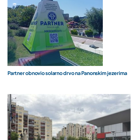
Partner obnovio solarno drvo na Panonskim jezerima