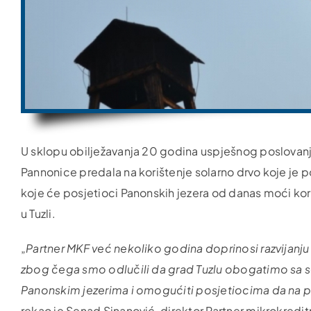
U sklopu obilježavanja 20 godina uspješnog poslovanja
Pannonice predala na korištenje solarno drvo koje je 
koje će posjetioci Panonskih jezera od danas moći koris
u Tuzli.
„
Partner MKF već nekoliko godina doprinosi razvijanju 
zbog čega smo odlučili da grad Tuzlu obogatimo sa s
Panonskim jezerima i omogućiti posjetiocima da na pr
rekao je Senad Sinanović, direktor Partner mikrokredit