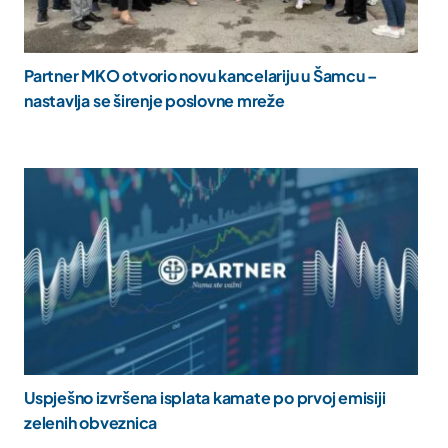
Partner MKO otvorio novu kancelariju u Šamcu –
nastavlja se širenje poslovne mreže
Uspješno izvršena isplata kamate po prvoj emisiji
zelenih obveznica