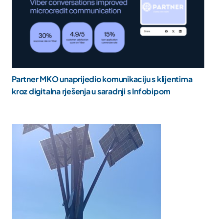
Partner MKO unaprijedio komunikaciju s klijentima
kroz digitalna rješenja u saradnji s Infobipom