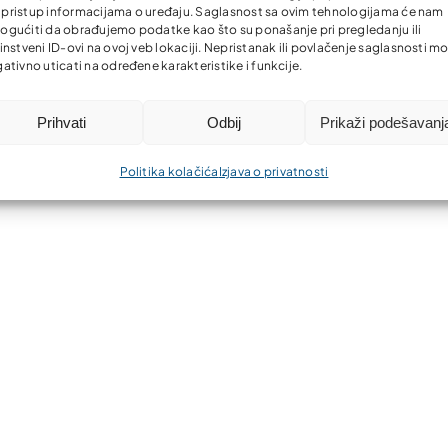
li pristup informacijama o uređaju. Saglasnost sa ovim tehnologijama će nam
gućiti da obrađujemo podatke kao što su ponašanje pri pregledanju ili
instveni ID-ovi na ovoj veb lokaciji. Nepristanak ili povlačenje saglasnosti m
ativno uticati na određene karakteristike i funkcije.
Prihvati
Odbij
Prikaži podešavanj
Politika kolačića
Izjava o privatnosti