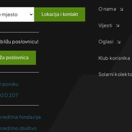
O nama
Lokacija i kontakt
Vijesti
jbližu poslovnicu!
Oglasi
Klub korisnika
iža poslovnica
Solarni kolekto
ji poruku
020 207
kreditna fondacija
kreditno društvo