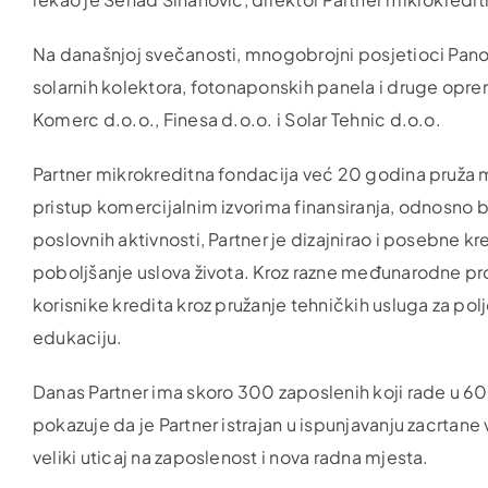
Na današnjoj svečanosti, mnogobrojni posjetioci Pano
solarnih kolektora, fotonaponskih panela i druge opre
Komerc d.o.o., Finesa d.o.o. i Solar Tehnic d.o.o.
Partner mikrokreditna fondacija već 20 godina pruža 
pristup komercijalnim izvorima finansiranja, odnosno 
poslovnih aktivnosti, Partner je dizajnirao i posebne kr
poboljšanje uslova života. Kroz razne međunarodne pr
korisnike kredita kroz pružanje tehničkih usluga za pol
edukaciju.
Danas Partner ima skoro 300 zaposlenih koji rade u 60 
pokazuje da je Partner istrajan u ispunjavanju zacrtane viz
veliki uticaj na zaposlenost i nova radna mjesta.