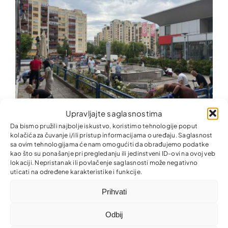
Upravljajte saglasnostima
Da bismo pružili najbolje iskustvo, koristimo tehnologije poput
Zajedno za ljepšu i uredniju zajednicu!
kolačića za čuvanje i/ili pristup informacijama o uređaju. Saglasnost
sa ovim tehnologijama će nam omogućiti da obrađujemo podatke
kao što su ponašanje pri pregledanju ili jedinstveni ID-ovi na ovoj veb
lokaciji. Nepristanak ili povlačenje saglasnosti može negativno
uticati na određene karakteristike i funkcije.
Prihvati
Odbij