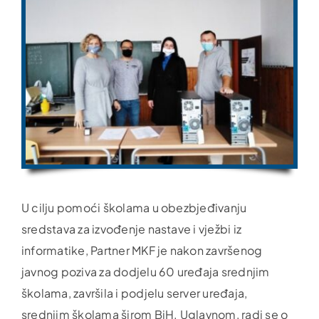
U cilju pomoći školama u obezbjeđivanju
sredstava za izvođenje nastave i vježbi iz
informatike, Partner MKF je nakon završenog
javnog poziva za dodjelu 60 uređaja srednjim
školama, završila i podjelu server uređaja,
srednjim školama širom BiH. Uglavnom, radi se o