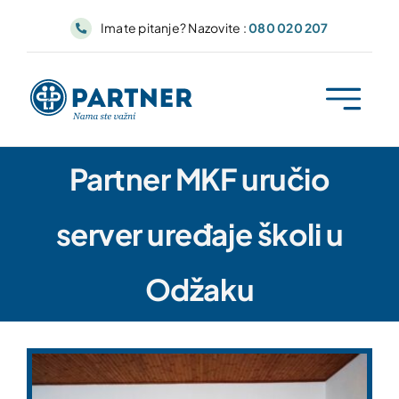
Skip
Imate pitanje? Nazovite :
080 020 207
to
content
Partner MKF uručio
server uređaje školi u
Odžaku