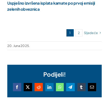
Uspješno izvršena isplata kamate po prvoj emisiji
zelenih obveznica
1
2
Sljedeće
20. Juna 2025.
Podijeli!
Facebook
X
Reddit
LinkedIn
WhatsApp
Telegram
Tumblr
Email