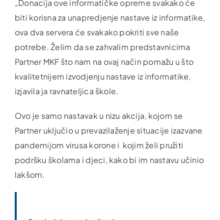
„Donacija ove informatičke opreme svakako će
biti korisna za unapredjenje nastave iz informatike,
ova dva servera će svakako pokriti sve naše
potrebe. Želim da se zahvalim predstavnicima
Partner MKF što nam na ovaj način pomažu u što
kvalitetnijem izvodjenju nastave iz informatike,
izjavila ja ravnateljica škole.
Ovo je samo nastavak u nizu akcija, kojom se
Partner uključio u prevazilaženje situacije izazvane
pandemijom virusa korone i kojim želi pružiti
podršku školama i djeci, kako bi im nastavu učinio
lakšom.