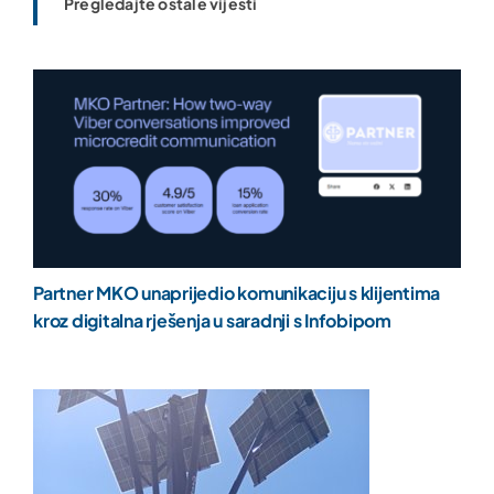
Pregledajte ostale vijesti
Partner MKO unaprijedio komunikaciju s klijentima
kroz digitalna rješenja u saradnji s Infobipom