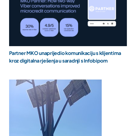
Partner MKO unaprijedio komunikaciju s klijentima
kroz digitalna rješenja u saradnji s Infobipom