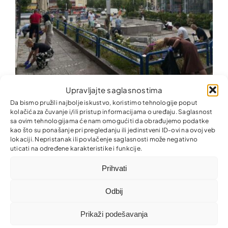
Zajedno za ljepšu i uredniju zajednicu!
Upravljajte saglasnostima
Da bismo pružili najbolje iskustvo, koristimo tehnologije poput
kolačića za čuvanje i/ili pristup informacijama o uređaju. Saglasnost
sa ovim tehnologijama će nam omogućiti da obrađujemo podatke
kao što su ponašanje pri pregledanju ili jedinstveni ID-ovi na ovoj veb
lokaciji. Nepristanak ili povlačenje saglasnosti može negativno
uticati na određene karakteristike i funkcije.
Prihvati
Odbij
Prikaži podešavanja