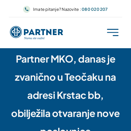
Skip
Imate pitanje? Nazovite :
080 020 207
to
content
Partner MKO, danas je
zvanično u Teočaku na
adresi Krstac bb,
obilježila otvaranje nove