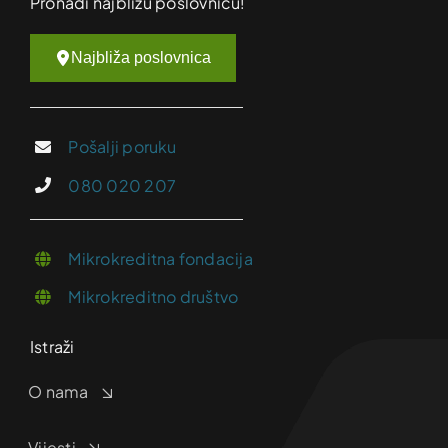
Pronađi najbližu poslovnicu!
Najbliža poslovnica
Pošalji poruku
080 020 207
Mikrokreditna fondacija
Mikrokreditno društvo
Istraži
O nama
Vijesti