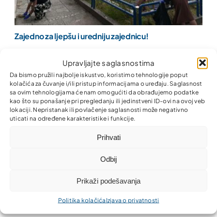
Zajedno za ljepšu i uredniju zajednicu!
Upravljajte saglasnostima
Da bismo pružili najbolje iskustvo, koristimo tehnologije poput
kolačića za čuvanje i/ili pristup informacijama o uređaju. Saglasnost
sa ovim tehnologijama će nam omogućiti da obrađujemo podatke
kao što su ponašanje pri pregledanju ili jedinstveni ID-ovi na ovoj veb
lokaciji. Nepristanak ili povlačenje saglasnosti može negativno
uticati na određene karakteristike i funkcije.
Prihvati
Odbij
Prikaži podešavanja
Politika kolačića
Izjava o privatnosti