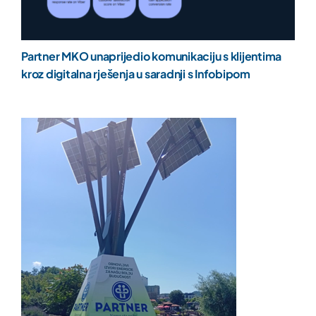
Partner MKO unaprijedio komunikaciju s klijentima
kroz digitalna rješenja u saradnji s Infobipom