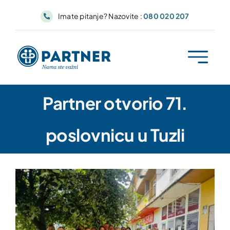
Skip
Imate pitanje? Nazovite :
080 020 207
to
content
Partner otvorio 71.
poslovnicu u Tuzli