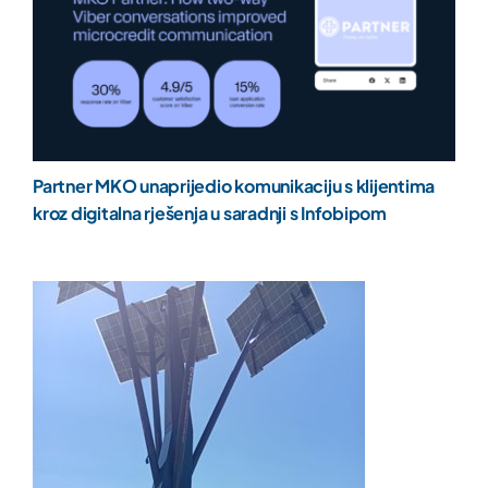
Partner MKO unaprijedio komunikaciju s klijentima
kroz digitalna rješenja u saradnji s Infobipom