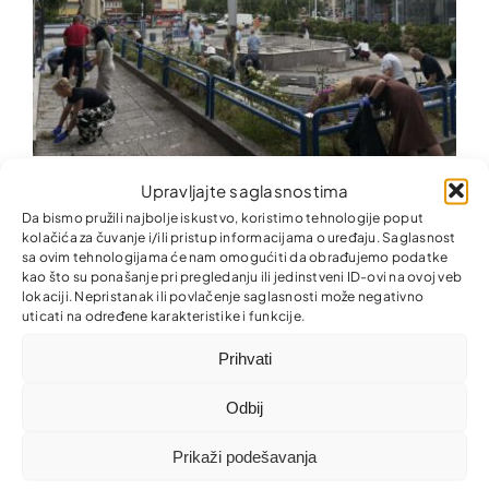
Zajedno za ljepšu i uredniju zajednicu!
Upravljajte saglasnostima
Da bismo pružili najbolje iskustvo, koristimo tehnologije poput
kolačića za čuvanje i/ili pristup informacijama o uređaju. Saglasnost
sa ovim tehnologijama će nam omogućiti da obrađujemo podatke
kao što su ponašanje pri pregledanju ili jedinstveni ID-ovi na ovoj veb
lokaciji. Nepristanak ili povlačenje saglasnosti može negativno
uticati na određene karakteristike i funkcije.
Prihvati
Odbij
Prikaži podešavanja