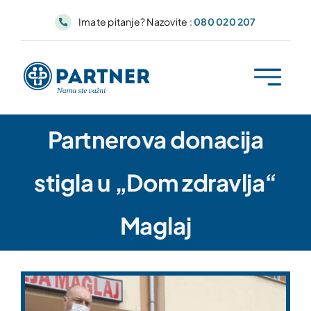
Skip
Imate pitanje? Nazovite :
080 020 207
to
content
Partnerova donacija
stigla u „Dom zdravlja“
Maglaj