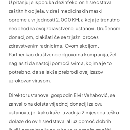
U pitanju je isporuka dezinfekcionih sredstava,
zaštitnih odijela, vizira i medicinskih maski,
opreme u vrijednosti 2.000 KM, a koja je trenutno
neophodna ovoj zdravstvenoj ustanovi. Uručenom
donacijom, olakšati će se trijažni proces
zdravstvenim radnicima. Ovom akcijom,
Partner kao društveno odgovorna kompanija, želi
naglasiti da nastoji pomoći svima, kojima je to
potrebno, da se lakše prebrodi ovaj izazov
uzrokovan virusom.
Direktor ustanove, gospodin Elvir Vehabović, se
zahvalio na doista vrijednoj donaciji za ovu
ustanovu, jer kako kaže, u zadnja 2 mjeseca teško
dolaze do ovih sredstava, ali uz pomoć dobrih
ljudi i organizacija nekako se sve može završiti.