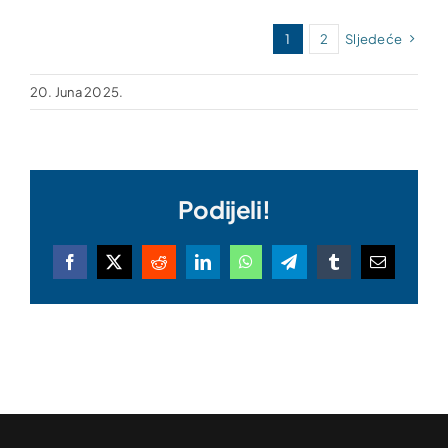
1
2
Sljedeće
20. Juna 2025.
Podijeli!
Facebook
X
Reddit
LinkedIn
WhatsApp
Telegram
Tumblr
Email