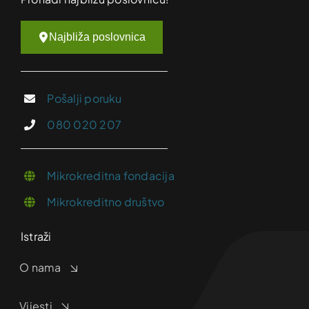
Najbliža poslovnica
Pošalji poruku
080 020 207
Mikrokreditna fondacija
Mikrokreditno društvo
Istraži
O nama
Vijesti