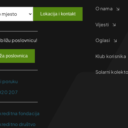
O nama
Lokacija i kontakt
Vijesti
jbližu poslovnicu!
Oglasi
Klub korisnika
iža poslovnica
Solarni kolekto
ji poruku
020 207
kreditna fondacija
kreditno društvo