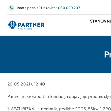
Skip
Imate pitanje? Nazovite :
080 020 207
to
content
STANOVN
P
26.05.2021 u 12:40
Partner mikrokreditna fondacija objavljuje prodaju slje
1. SEAT IBIZA 6L automatik, godište 2005, 55kw, 1.390