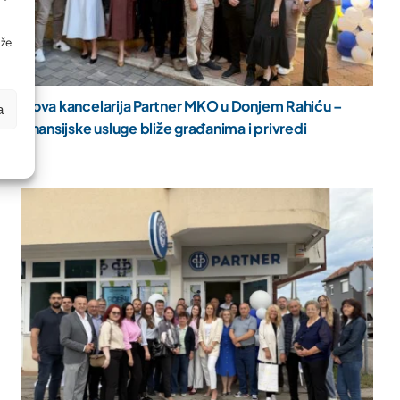
ože
Nova kancelarija Partner MKO u Donjem Rahiću –
a
finansijske usluge bliže građanima i privredi