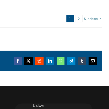
1
2
Sljedeće
Facebook
X
Reddit
LinkedIn
WhatsApp
Telegram
Tumblr
Email
Uslovi