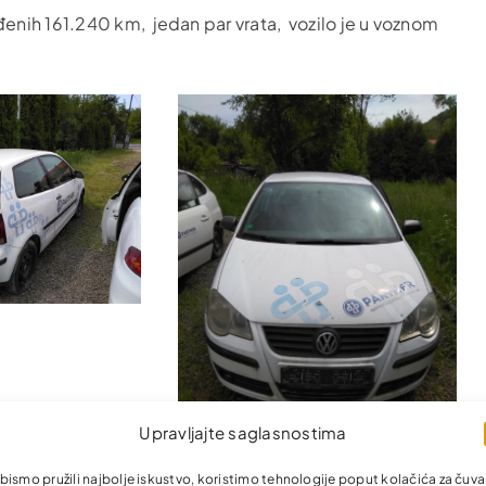
nih 161.240 km, jedan par vrata, vozilo je u voznom
Upravljajte saglasnostima
bismo pružili najbolje iskustvo, koristimo tehnologije poput kolačića za čuva