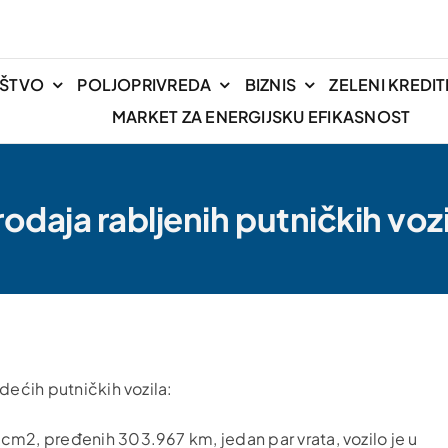
IŠTVO
POLJOPRIVREDA
BIZNIS
ZELENI KREDIT
MARKET ZA ENERGIJSKU EFIKASNOST
rodaja rabljenih putničkih vozi
dećih putničkih vozila:
cm2, pređenih 303.967 km, jedan par vrata, vozilo je u