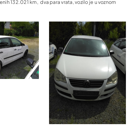
ih 132.021 km, dva para vrata, vozilo je u voznom