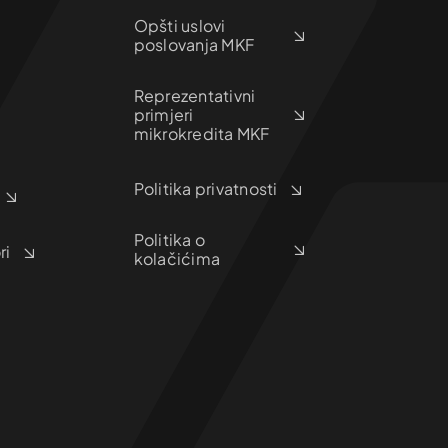
Opšti uslovi
poslovanja MKF
Reprezentativni
primjeri
mikrokredita MKF
Politika privatnosti
Politika o
ri
kolačićima