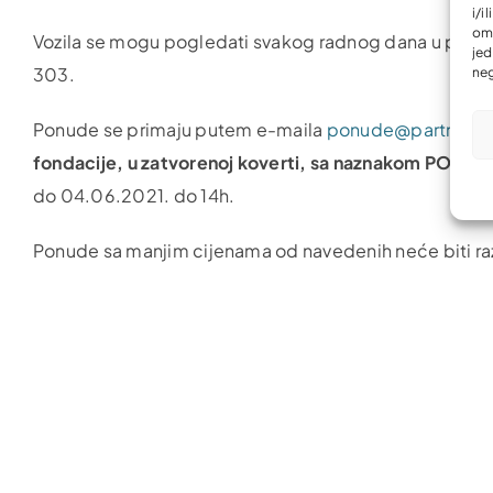
i/i
omo
Vozila se mogu pogledati svakog radnog dana u period
jed
303.
neg
Ponude se primaju putem e-maila
ponude@partner.b
fondacije, u zatvorenoj koverti, sa naznakom PONUDA
do 04.06.2021. do 14h.
Ponude sa manjim cijenama od navedenih neće biti r