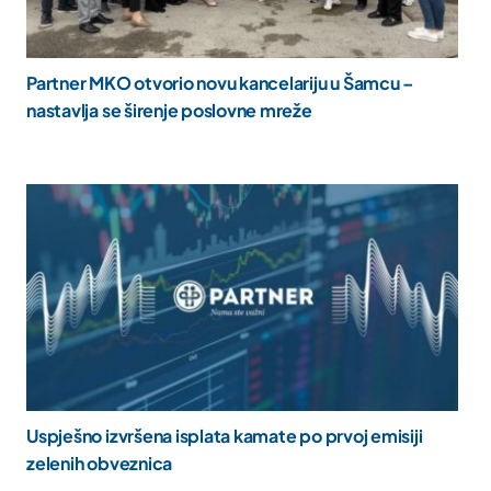
Partner MKO otvorio novu kancelariju u Šamcu –
nastavlja se širenje poslovne mreže
Uspješno izvršena isplata kamate po prvoj emisiji
zelenih obveznica