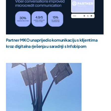
Partner MKO unaprijedio komunikaciju s klijentima
kroz digitalna rješenja u saradnji s Infobipom