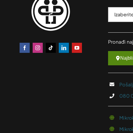
Pronađi na
Najbl
Pošal
080 
Mikro
Mikro