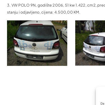
3. VW POLO 9N, godište 2006, 51 kw 1.422, cm2, pređe
stanju i odjavljeno, cijena: 4.500,00 KM.
Da 