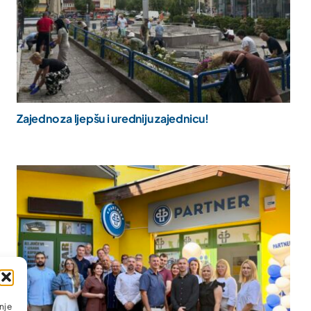
Zajedno za ljepšu i uredniju zajednicu!
nje