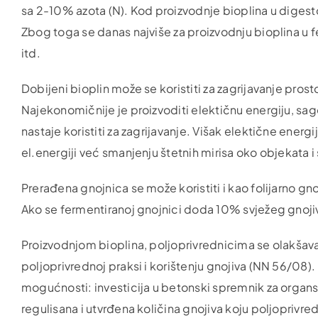
sa 2-10% azota (N). Kod proizvodnje bioplina u digestoru
Zbog toga se danas najviše za proizvodnju bioplina u fe
itd.
Dobijeni bioplin može se koristiti za zagrijavanje prost
Najekonomičnije je proizvoditi elektičnu energiju, sag
nastaje koristiti za zagrijavanje. Višak elektične ener
el.energiji već smanjenju štetnih mirisa oko objekata 
Prerađena gnojnica se može koristiti i kao folijarno gno
Ako se fermentiranoj gnojnici doda 10% svježeg gnojiv
Proizvodnjom bioplina, poljoprivrednicima se olakšava p
poljoprivrednoj praksi i korištenju gnojiva (NN 56/08).
mogućnosti: investicija u betonski spremnik za organsko
regulisana i utvrđena količina gnojiva koju poljoprivred