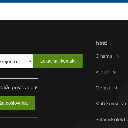
Istraži
O nama
Lokacija i kontakt
Vijesti
jbližu poslovnicu!
Oglasi
Klub korisnika
iža poslovnica
Solarni kolekto