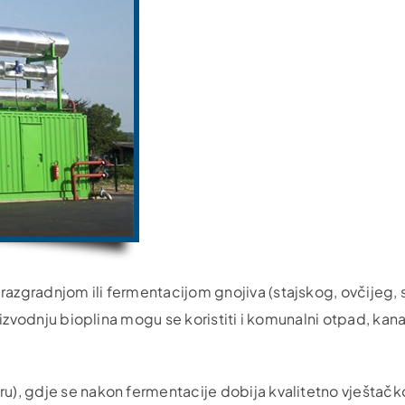
razgradnjom ili fermentacijom gnojiva (stajskog, ovčijeg, 
roizvodnju bioplina mogu se koristiti i komunalni otpad, kana
ru), gdje se nakon fermentacije dobija kvalitetno vještačk