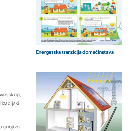
Energetska tranzicija domaćinstava
svinjskog,
lizacijski
o gnojivo