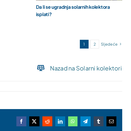
Da li se ugradnja solarnih kolektora
isplati?
1
2
Sljedeće
Nazad na Solarni kolektori
Facebook
X
Reddit
LinkedIn
WhatsApp
Telegram
Tumblr
Email