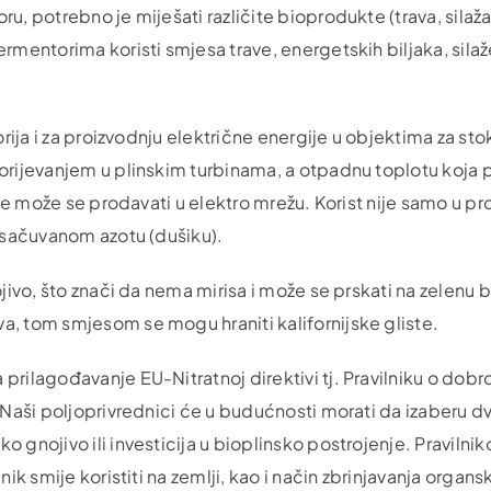
, potrebno je miješati različite bioprodukte (trava, silaža,
rmentorima koristi smjesa trave, energetskih biljaka, sila
orija i za proizvodnju električne energije u objektima za sto
orijevanjem u plinskim turbinama, a otpadnu toplotu koja 
gije može se prodavati u elektro mrežu. Korist nije samo u p
i sačuvanom azotu (dušiku).
jivo, što znači da nema mirisa i može se prskati na zelenu b
a, tom smjesom se mogu hraniti kalifornijske gliste.
rilagođavanje EU-Nitratnoj direktivi tj. Pravilniku o dobro
 Naši poljoprivrednici će u budućnosti morati da izaberu dv
 gnojivo ili investicija u bioplinsko postrojenje. Pravilni
nik smije koristiti na zemlji, kao i način zbrinjavanja organ