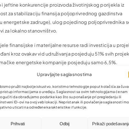
i jeftine konkurencije proizvoda životinjskog porijekla iz
st za stabilizaciju finansija poljoprivrednog gazdinstva
u energetske zadruge), ulog pojedinog poljoprivrednika s
ivi za lokalno stanovništvo.
le finansijske i materijalne resurse radi investicija u proj
ađani kroz ovakav vid udruživanja posjeduju 51% svih proje
 njemačke energetske kompanije posjeduju samo 6,5%.
Upravljajte saglasnostima
šnju količinu toplote dobivene iz bioplina moguće podmiri
ačuna se da svako poljoprivredno gospodarstvo i sa malen
bismo pružili najbolje iskustvo, koristimo tehnologije poput kolačića za čuva
li pristup informacijama o uređaju. Saglasnost sa ovim tehnologijama će nam
z gnojiva preradom dobiti i do 2.000 KM.
gućiti da obrađujemo podatke kao što su ponašanje pri pregledanju ili
instveni ID-ovi na ovoj veb lokaciji. Nepristanak ili povlačenje saglasnosti m
ativno uticati na određene karakteristike i funkcije.
i da je za isplativu proizvodnju bioplina potrebno minima
lizama i proračunima, u poljoprivrednim gazdinstvima koja r
Prihvati
Odbij
Prikaži podešavanj
rmalnih m3 bioplina mjesečno i na taj način napraviti m