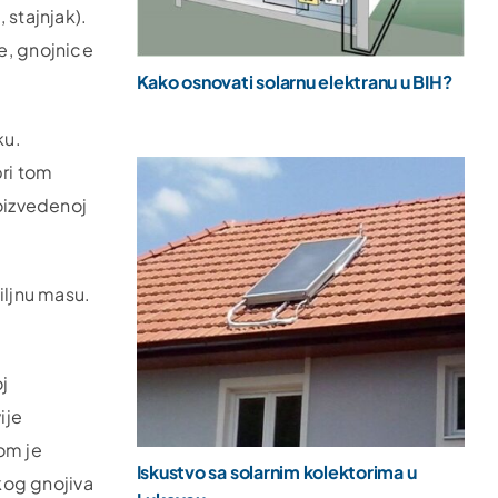
 stajnjak).
že, gnojnice
Kako osnovati solarnu elektranu u BIH?
ku.
pri tom
roizvedenoj
iljnu masu.
j
ije
kom je
Iskustvo sa solarnim kolektorima u
skog gnojiva