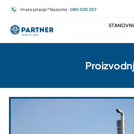
Skip
Imate pitanje? Nazovite :
080 020 207
to
content
STANOVN
Proizvodnj