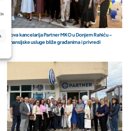
ože
Nova kancelarija Partner MKO u Donjem Rahiću –
a
finansijske usluge bliže građanima i privredi