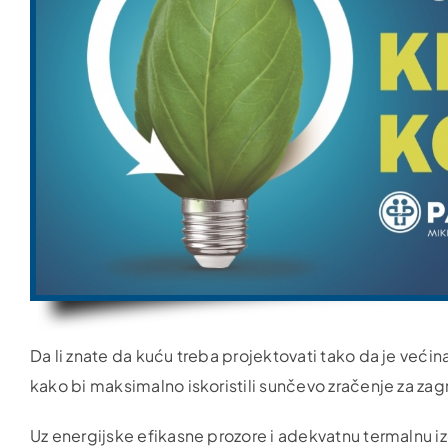
Da li znate da kuću treba projektovati tako da je većin
kako bi maksimalno iskoristili sunčevo zračenje za zagri
Uz energijske efikasne prozore i adekvatnu termalnu izo