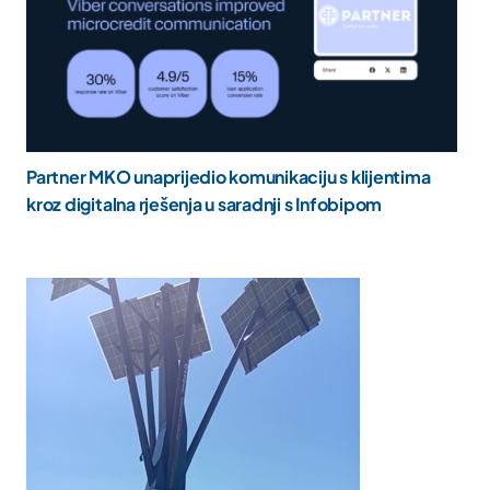
Partner MKO unaprijedio komunikaciju s klijentima
kroz digitalna rješenja u saradnji s Infobipom