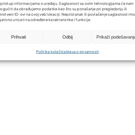
li pristup informacijama o uređaju. Saglasnost sa ovim tehnologijama će nam
gućiti da obrađujemo podatke kao što su ponašanje pri pregledanju ili
instveni ID-ovi na ovoj veb lokaciji. Nepristanak ili povlačenje saglasnosti m
ativno uticati na određene karakteristike i funkcije.
Prihvati
Odbij
Prikaži podešavanj
Politika kolačića
Izjava o privatnosti