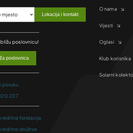
O nama
Lokacija i kontakt
Vijesti
jbližu poslovnicu!
Oglasi
Klub korisnika
iža poslovnica
Solarni kolekto
ji poruku
020 207
kreditna fondacija
kreditno društvo