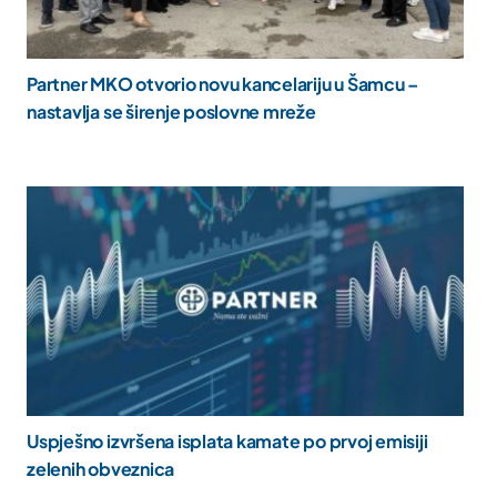
Partner MKO otvorio novu kancelariju u Šamcu –
nastavlja se širenje poslovne mreže
Uspješno izvršena isplata kamate po prvoj emisiji
zelenih obveznica