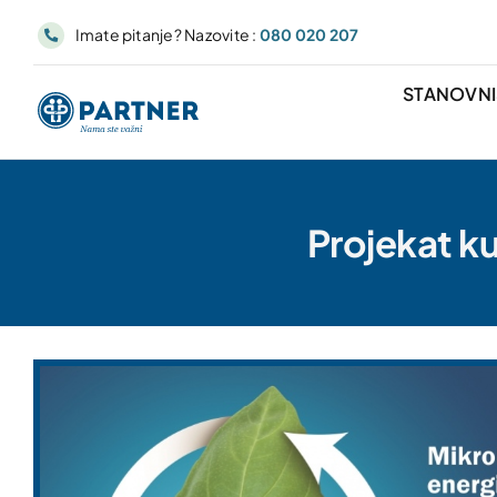
Skip
Imate pitanje? Nazovite :
080 020 207
to
content
STANOVN
Projekat ku