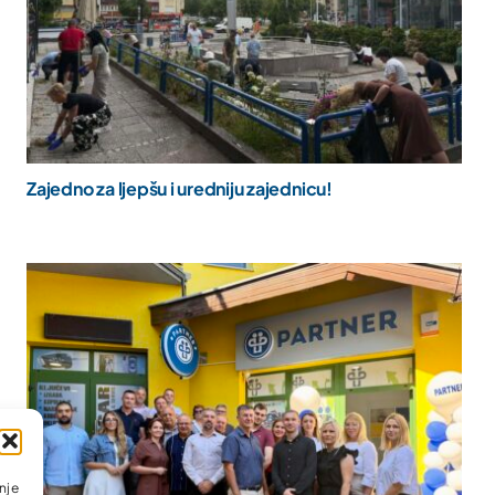
Zajedno za ljepšu i uredniju zajednicu!
nje