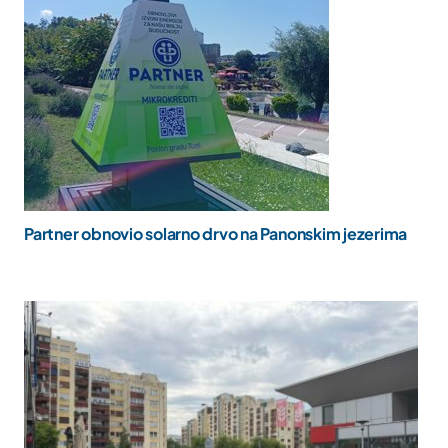
Partner obnovio solarno drvo na Panonskim jezerima