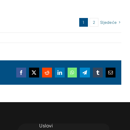
1
2
Sljedeće
Facebook
X
Reddit
LinkedIn
WhatsApp
Telegram
Tumblr
Email
Uslovi