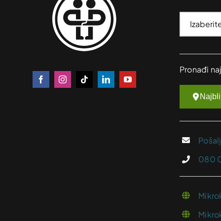
Pronađi na
Najbl
Pošal
080 
Mikro
Mikro