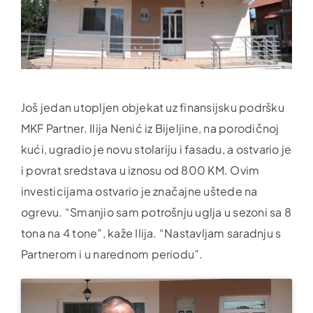
Još jedan utopljen objekat uz finansijsku podršku
MKF Partner. Ilija Nenić iz Bijeljine, na porodičnoj
kući, ugradio je novu stolariju i fasadu, a ostvario je
i povrat sredstava u iznosu od 800 KM. Ovim
investicijama ostvario je značajne uštede na
ogrevu. “Smanjio sam potrošnju uglja u sezoni sa 8
tona na 4 tone”, kaže Ilija. “Nastavljam saradnju s
Partnerom i u narednom periodu”.