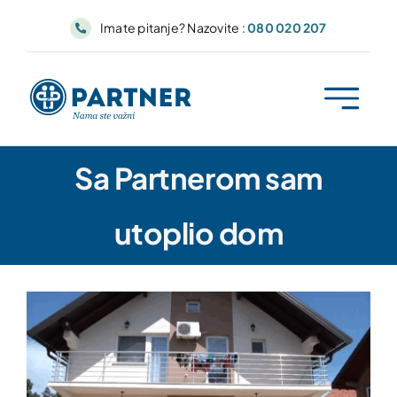
Skip
Imate pitanje? Nazovite :
080 020 207
to
content
Sa Partnerom sam
utoplio dom