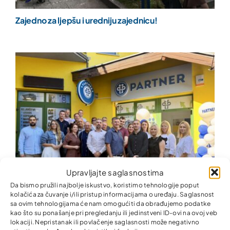
Zajedno za ljepšu i uredniju zajednicu!
Upravljajte saglasnostima
Da bismo pružili najbolje iskustvo, koristimo tehnologije poput
kolačića za čuvanje i/ili pristup informacijama o uređaju. Saglasnost
sa ovim tehnologijama će nam omogućiti da obrađujemo podatke
kao što su ponašanje pri pregledanju ili jedinstveni ID-ovi na ovoj veb
Nova kancelarija Partner MKO u Donjem Rahiću –
lokaciji. Nepristanak ili povlačenje saglasnosti može negativno