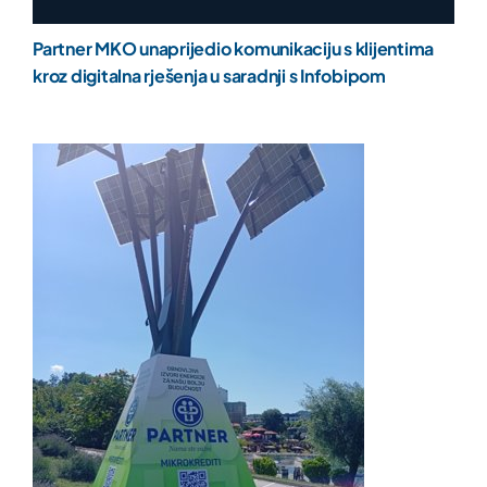
Partner MKO unaprijedio komunikaciju s klijentima
kroz digitalna rješenja u saradnji s Infobipom