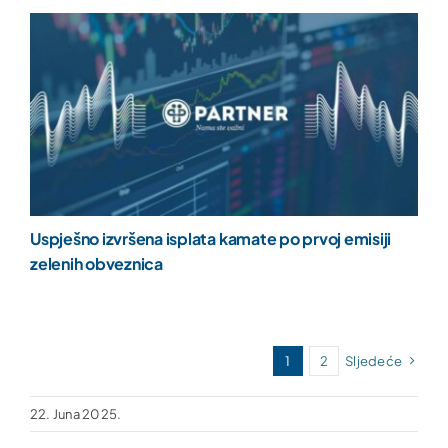
Uspješno izvršena isplata kamate po prvoj emisiji
zelenih obveznica
1
2
Sljedeće
22. Juna 2025.