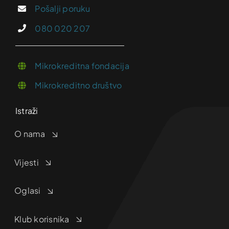
Pošalji poruku
080 020 207
Mikrokreditna fondacija
Mikrokreditno društvo
Istraži
O nama
Vijesti
Oglasi
Klub korisnika