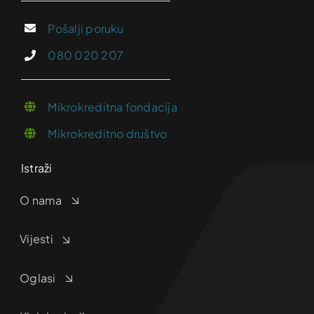
Pošalji poruku
080 020 207
Mikrokreditna fondacija
Mikrokreditno društvo
Istraži
O nama
Vijesti
Oglasi