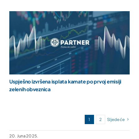
Uspješno izvršena isplata kamate po prvoj emisiji
zelenih obveznica
1
2
Sljedeće
20. Juna 2025.