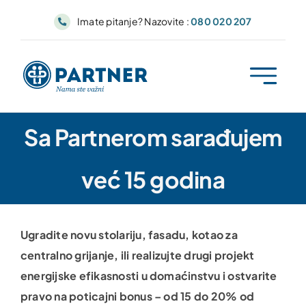
Skip
Imate pitanje? Nazovite :
080 020 207
to
content
Sa Partnerom sarađujem
već 15 godina
Ugradite novu stolariju, fasadu, kotao za
centralno grijanje, ili realizujte drugi projekt
energijske efikasnosti u domaćinstvu i ostvarite
pravo na poticajni bonus – od 15 do 20% od