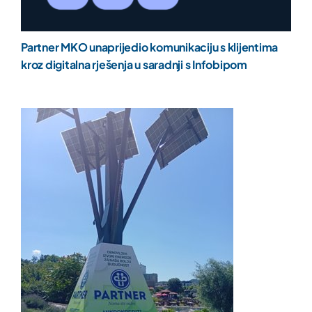
Partner MKO unaprijedio komunikaciju s klijentima
kroz digitalna rješenja u saradnji s Infobipom