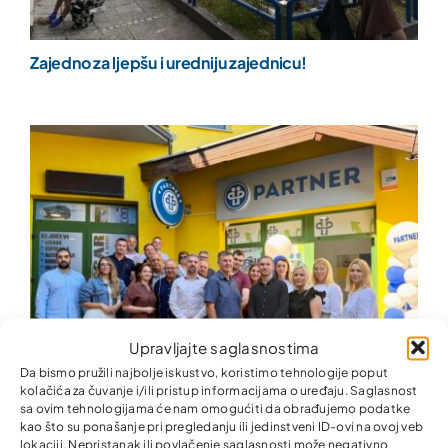
Zajedno za ljepšu i uredniju zajednicu!
Upravljajte saglasnostima
Da bismo pružili najbolje iskustvo, koristimo tehnologije poput
kolačića za čuvanje i/ili pristup informacijama o uređaju. Saglasnost
sa ovim tehnologijama će nam omogućiti da obrađujemo podatke
kao što su ponašanje pri pregledanju ili jedinstveni ID-ovi na ovoj veb
lokaciji. Nepristanak ili povlačenje saglasnosti može negativno