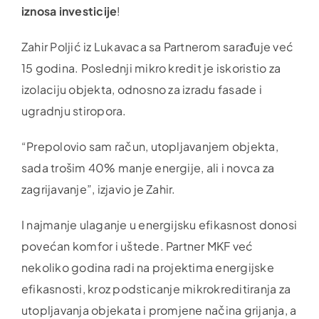
iznosa investicije
!
Zahir Poljić iz Lukavaca sa Partnerom sarađuje već
15 godina. Poslednji mikro kredit je iskoristio za
izolaciju objekta, odnosno za izradu fasade i
ugradnju stiropora.
“Prepolovio sam račun, utopljavanjem objekta,
sada trošim 40% manje energije, ali i novca za
zagrijavanje”, izjavio je Zahir.
I najmanje ulaganje u energijsku efikasnost donosi
povećan komfor i uštede. Partner MKF već
nekoliko godina radi na projektima energijske
efikasnosti, kroz podsticanje mikrokreditiranja za
utopljavanja objekata i promjene načina grijanja, a