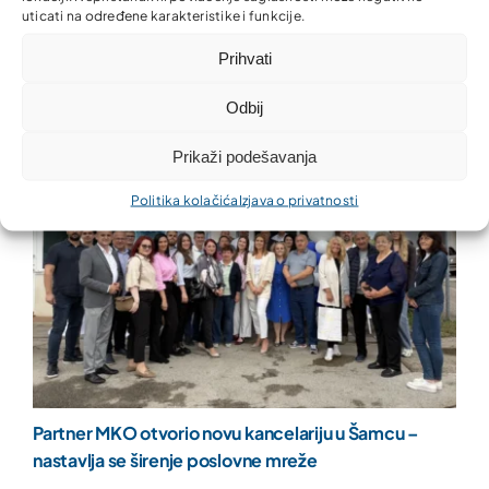
Nova kancelarija Partner MKO u Donjem Rahiću –
uticati na određene karakteristike i funkcije.
finansijske usluge bliže građanima i privredi
Prihvati
Odbij
Prikaži podešavanja
Politika kolačića
Izjava o privatnosti
Partner MKO otvorio novu kancelariju u Šamcu –
nastavlja se širenje poslovne mreže