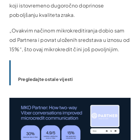
koji istovremeno dugoročno doprinose
poboljšanju kvaliteta zraka.
„Ovakvim načinom mikrokreditiranja dobio sam
od Partnera i povrat uloženih sredstava u iznosu od
15%“, što ovaj mikrokredit čini još povoljnijim.
Pregledajte ostale vijesti