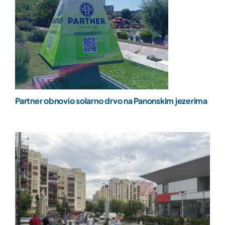
Partner obnovio solarno drvo na Panonskim jezerima