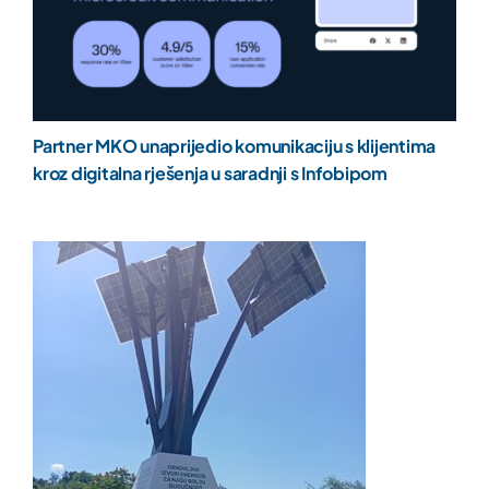
Partner MKO unaprijedio komunikaciju s klijentima
kroz digitalna rješenja u saradnji s Infobipom