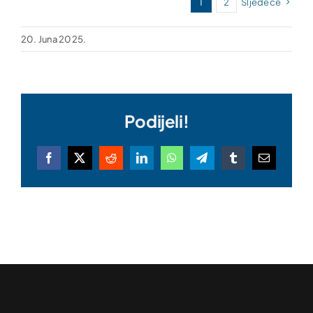
1
2
Sljedeće
20. Juna 2025.
Podijeli!
Facebook
X
Reddit
LinkedIn
WhatsApp
Telegram
Tumblr
Email