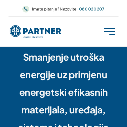
Skip
Imate pitanje? Nazovite :
080 020 207
to
content
Smanjenje utroška
energije uz primjenu
energetski efikasnih
materijala, uređaja,