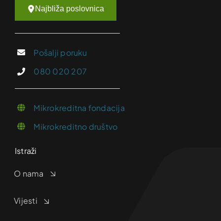
Najbliža poslovnica
Pošalji poruku
080 020 207
Mikrokreditna fondacija
Mikrokreditno društvo
Istraži
O nama
Vijesti