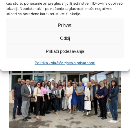
kao što su ponašanje pri pregledanju ili jedinstveni ID-ovi na ovoj veb
lokaciji. Nepristanak ili povlačenje saglasnosti može negativno
uticati na određene karakteristike i funkcije.
Nova kancelarija Partner MKO u Donjem Rahiću –
Prihvati
finansijske usluge bliže građanima i privredi
Odbij
Prikaži podešavanja
Politika kolačića
Izjava o privatnosti