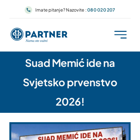
Skip
Imate pitanje? Nazovite :
080 020 207
to
content
Suad Memić ide na
Svjetsko prvenstvo
2026!