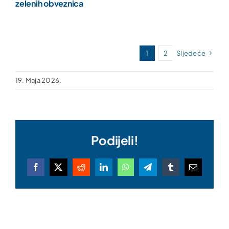
zelenih obveznica
1
2
Sljedeće
19. Maja 2026.
Podijeli!
Facebook
X
Reddit
LinkedIn
WhatsApp
Telegram
Tumblr
Email