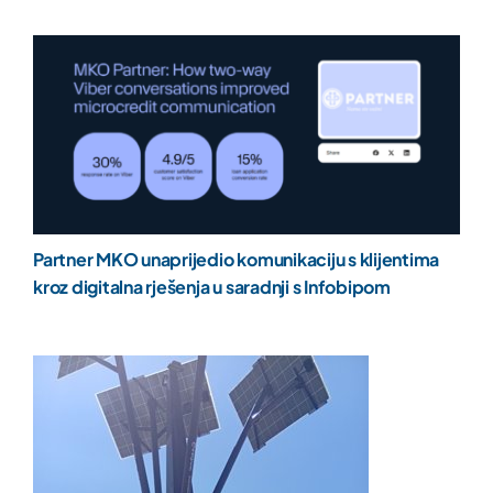
Partner MKO unaprijedio komunikaciju s klijentima
kroz digitalna rješenja u saradnji s Infobipom