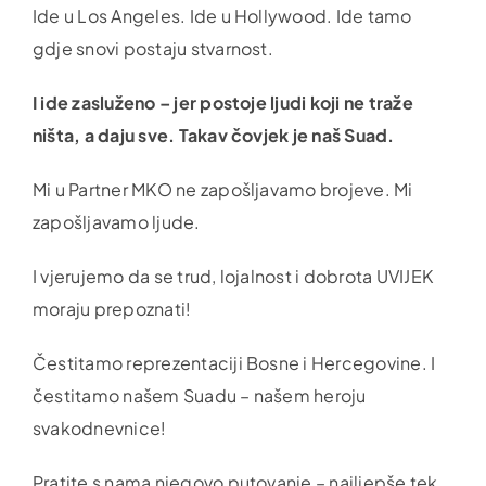
Ide u Los Angeles. Ide u Hollywood. Ide tamo
gdje snovi postaju stvarnost.
I ide zasluženo – jer postoje ljudi koji ne traže
ništa, a daju sve. Takav čovjek je naš Suad.
Mi u Partner MKO ne zapošljavamo brojeve. Mi
zapošljavamo ljude.
I vjerujemo da se trud, lojalnost i dobrota UVIJEK
moraju prepoznati!
Čestitamo reprezentaciji Bosne i Hercegovine. I
čestitamo našem Suadu – našem heroju
svakodnevnice!
Pratite s nama njegovo putovanje – najljepše tek