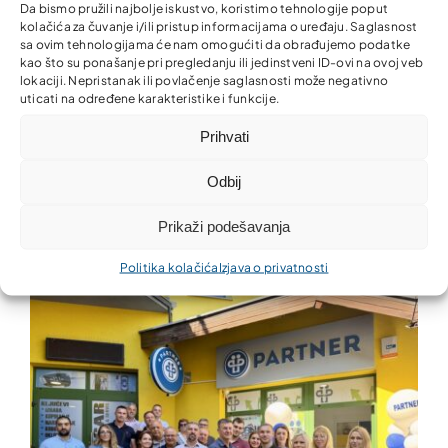
Da bismo pružili najbolje iskustvo, koristimo tehnologije poput
kolačića za čuvanje i/ili pristup informacijama o uređaju. Saglasnost
sa ovim tehnologijama će nam omogućiti da obrađujemo podatke
kao što su ponašanje pri pregledanju ili jedinstveni ID-ovi na ovoj veb
lokaciji. Nepristanak ili povlačenje saglasnosti može negativno
uticati na određene karakteristike i funkcije.
Prihvati
Odbij
Prikaži podešavanja
Zajedno za ljepšu i uredniju zajednicu!
Politika kolačića
Izjava o privatnosti