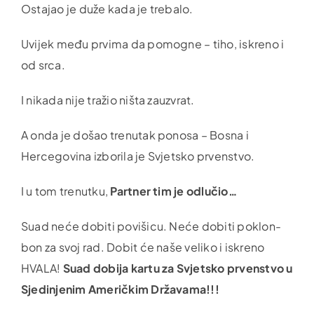
Ostajao je duže kada je trebalo.
Uvijek među prvima da pomogne – tiho, iskreno i
od srca.
I nikada nije tražio ništa zauzvrat.
A onda je došao trenutak ponosa – Bosna i
Hercegovina izborila je Svjetsko prvenstvo.
I u tom trenutku,
Partner tim je odlučio…
Suad neće dobiti povišicu. Neće dobiti poklon-
bon za svoj rad. Dobit će naše veliko i iskreno
HVALA!
Suad dobija kartu za Svjetsko prvenstvo u
Sjedinjenim Američkim Državama!!!