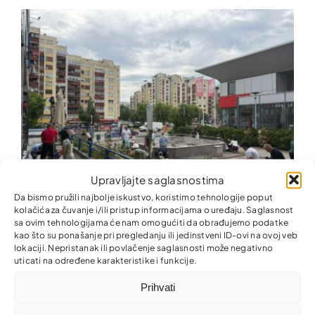
Upravljajte saglasnostima
Da bismo pružili najbolje iskustvo, koristimo tehnologije poput
kolačića za čuvanje i/ili pristup informacijama o uređaju. Saglasnost
sa ovim tehnologijama će nam omogućiti da obrađujemo podatke
Zajedno za ljepšu i uredniju zajednicu!
kao što su ponašanje pri pregledanju ili jedinstveni ID-ovi na ovoj veb
lokaciji. Nepristanak ili povlačenje saglasnosti može negativno
uticati na određene karakteristike i funkcije.
Prihvati