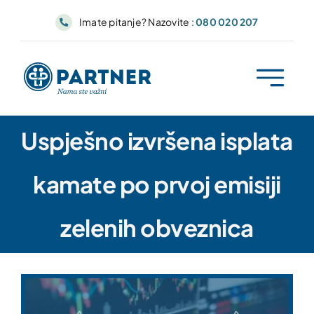
Skip
Imate pitanje? Nazovite :
080 020 207
to
content
Uspješno izvršena isplata
kamate po prvoj emisiji
zelenih obveznica