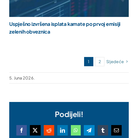
Uspješno izvršena isplata kamate po prvoj emisiji
zelenih obveznica
1
2
Sljedeće
5. Juna 2026.
Podijeli!
Facebook
X
Reddit
LinkedIn
WhatsApp
Telegram
Tumblr
Email