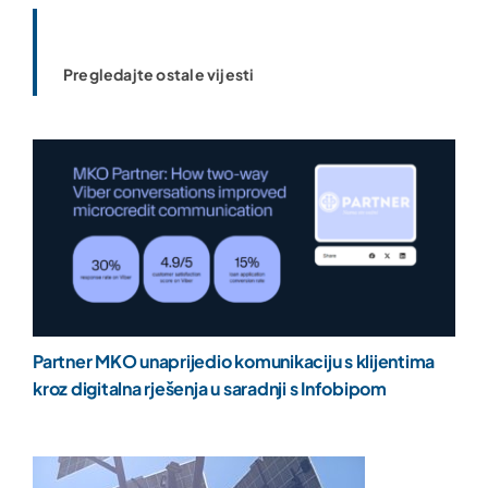
Pregledajte ostale vijesti
Partner MKO unaprijedio komunikaciju s klijentima
kroz digitalna rješenja u saradnji s Infobipom