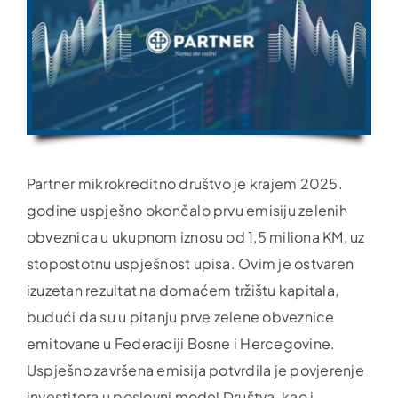
Partner mikrokreditno društvo je krajem 2025.
godine uspješno okončalo prvu emisiju zelenih
obveznica u ukupnom iznosu od 1,5 miliona KM, uz
stopostotnu uspješnost upisa. Ovim je ostvaren
izuzetan rezultat na domaćem tržištu kapitala,
budući da su u pitanju prve zelene obveznice
emitovane u Federaciji Bosne i Hercegovine.
Uspješno završena emisija potvrdila je povjerenje
investitora u poslovni model Društva, kao i