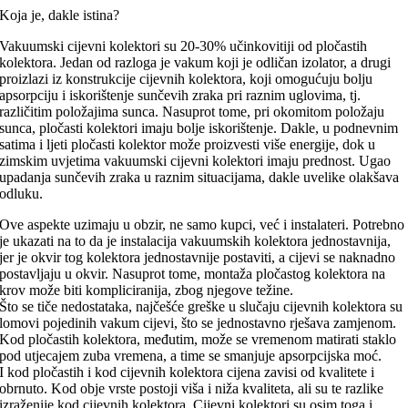
Koja je, dakle istina?
Vakuumski cijevni kolektori su 20-30% učinkovitiji od pločastih
kolektora. Jedan od razloga je vakum koji je odličan izolator, a drugi
proizlazi iz konstrukcije cijevnih kolektora, koji omogućuju bolju
apsorpciju i iskorištenje sunčevih zraka pri raznim uglovima, tj.
različitim položajima sunca. Nasuprot tome, pri okomitom položaju
sunca, pločasti kolektori imaju bolje iskorištenje. Dakle, u podnevnim
satima i ljeti pločasti kolektor može proizvesti više energije, dok u
zimskim uvjetima vakuumski cijevni kolektori imaju prednost. Ugao
upadanja sunčevih zraka u raznim situacijama, dakle uvelike olakšava
odluku.
Ove aspekte uzimaju u obzir, ne samo kupci, već i instalateri. Potrebno
je ukazati na to da je instalacija vakuumskih kolektora jednostavnija,
jer je okvir tog kolektora jednostavnije postaviti, a cijevi se naknadno
postavljaju u okvir. Nasuprot tome, montaža pločastog kolektora na
krov može biti kompliciranija, zbog njegove težine.
Što se tiče nedostataka, najčešće greške u slučaju cijevnih kolektora su
lomovi pojedinih vakum cijevi, što se jednostavno rješava zamjenom.
Kod pločastih kolektora, međutim, može se vremenom matirati staklo
pod utjecajem zuba vremena, a time se smanjuje apsorpcijska moć.
I kod pločastih i kod cijevnih kolektora cijena zavisi od kvalitete i
obrnuto. Kod obje vrste postoji viša i niža kvaliteta, ali su te razlike
izraženije kod cijevnih kolektora. Cijevni kolektori su osim toga i