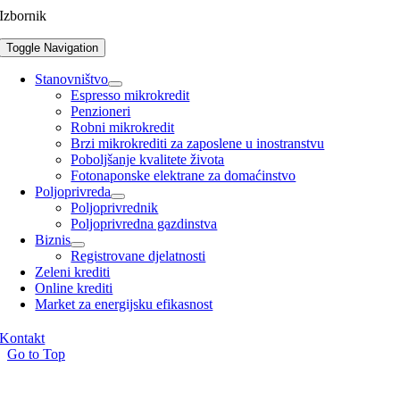
Izbornik
Toggle Navigation
Stanovništvo
Espresso mikrokredit
Penzioneri
Robni mikrokredit
Brzi mikrokrediti za zaposlene u inostranstvu
Poboljšanje kvalitete života
Fotonaponske elektrane za domaćinstvo
Poljoprivreda
Poljoprivrednik
Poljoprivredna gazdinstva
Biznis
Registrovane djelatnosti
Zeleni krediti
Online krediti
Market za energijsku efikasnost
Kontakt
Go to Top