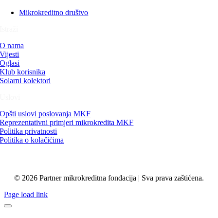
Mikrokreditno društvo
Istraži
O nama
Vijesti
Oglasi
Klub korisnika
Solarni kolektori
Uslovi
Opšti uslovi poslovanja MKF
Reprezentativni primjeri mikrokredita MKF
Politika privatnosti
Politika o kolačićima
© 2026 Partner mikrokreditna fondacija | Sva prava zaštićena.
Page load link