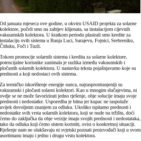
Od januara mjeseca ove godine, u okviru USAID projekta za solarne
kolektore, počeli smo na zahtjev klijenata, sa instalacijom cijevnih
vakuumskih kolektora. U kratkom periodu plasirali smo kredite za
instalaciju ovih sistema u Banja Luci, Sarajevu, Fojnici, Srebreniku,
Čitluku, Foči i Tuzli.
Tokom promocije solarnih sistema i kredita za solarne kolektore,
potencijalne korisnike zanimala je razlika između vakuumskih i
pločastih solarnih kolektora. U nastavku teksta pojašnjavamo koje su
prednosti a koji nedostaci ovih sistema.
Za termičko iskorištenje energije sunca, najrasprostranjeniji su
vakuumski i pločasti solarni kolektori. Kao u mnogim slučajevima, ni
ovdje se ne može favorizirati jedno rješenje, obje solucije imaju svoje
prednosti i nedostatke. Usporedba je bitna jer kupac ne raspolaže
uvijek dovoljnim znanjem za odluku. Ukoliko ispitamo prednosti i
nedostatke svih vrsta solarnih kolektora, koji se nude na tržištu, doći
ćemo do zaključka da obje verzije imaju svojih prednosti i nedostataka,
tako da odluka koji ćemo sistem koristiti, ovisi o konkretnoj situaciji.
Rješenje nam ne olakšavaju ni svjetski poznati proizvođači koji u svom
asortimanu imaju i jednu i drugu vrstu kolektora.