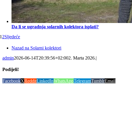
Da li se ugradnja solarnih kolektora isplati?
1
2
Sljedeće
Nazad na Solarni kolektori
admin
2026-06-14T20:39:56+02:00
2. Marta 2026.
|
Podijeli!
Facebook
X
Reddit
LinkedIn
WhatsApp
Telegram
Tumblr
Email