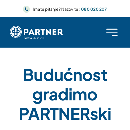
Skip
Imate pitanje? Nazovite :
080 020 207
to
content
Budućnost
gradimo
PARTNERski