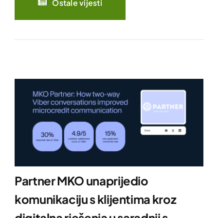
Ostale vijesti
Partner MKO unaprijedio
komunikaciju s klijentima kroz
digitalna rješenja u saradnji s