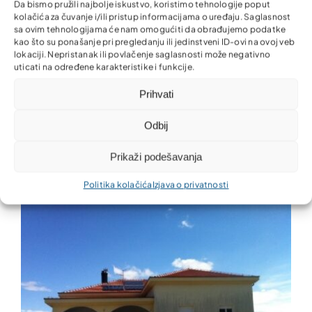
Da bismo pružili najbolje iskustvo, koristimo tehnologije poput
kolačića za čuvanje i/ili pristup informacijama o uređaju. Saglasnost
sa ovim tehnologijama će nam omogućiti da obrađujemo podatke
kao što su ponašanje pri pregledanju ili jedinstveni ID-ovi na ovoj veb
lokaciji. Nepristanak ili povlačenje saglasnosti može negativno
uticati na određene karakteristike i funkcije.
Zašto koristiti solarne kolektore
Prihvati
domaćih firmi?
Odbij
Prikaži podešavanja
Politika kolačića
Izjava o privatnosti