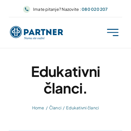
Skip
Imate pitanje? Nazovite :
080 020 207
to
content
Edukativni
članci.
Home
Članci
Edukativni članci