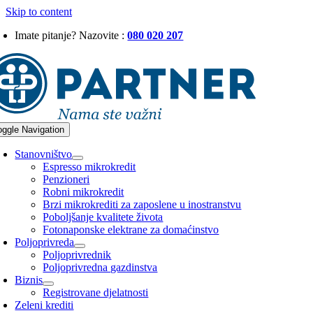
Skip to content
Imate pitanje? Nazovite :
080 020 207
oggle Navigation
Stanovništvo
Espresso mikrokredit
Penzioneri
Robni mikrokredit
Brzi mikrokrediti za zaposlene u inostranstvu
Poboljšanje kvalitete života
Fotonaponske elektrane za domaćinstvo
Poljoprivreda
Poljoprivrednik
Poljoprivredna gazdinstva
Biznis
Registrovane djelatnosti
Zeleni krediti