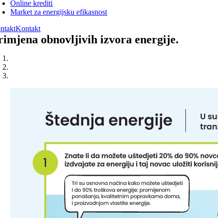
Online krediti
Market za energijsku efikasnost
ntakt
Kontakt
rimjena obnovljivih izvora energije.