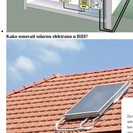
Kako osnovati solarnu elektranu u BIH?
Da b
inf
kao 
povl