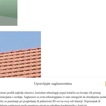
Upravljajte saglasnostima
ismo pružili najbolje iskustvo, koristimo tehnologije poput kolačića za čuvanje i/ili pristup
ormacijama o uređaju. Saglasnost sa ovim tehnologijama će nam omogućiti da obrađujemo poda
što su ponašanje pri pregledanju ili jedinstveni ID-ovi na ovoj veb lokaciji. Nepristanak ili
ačenje saglasnosti može negativno uticati na određene karakteristike i funkcije.