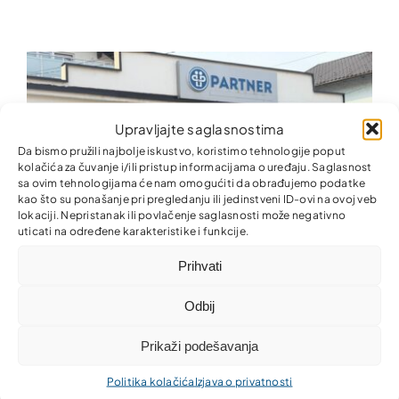
Upravljajte saglasnostima
Da bismo pružili najbolje iskustvo, koristimo tehnologije poput
kolačića za čuvanje i/ili pristup informacijama o uređaju. Saglasnost
sa ovim tehnologijama će nam omogućiti da obrađujemo podatke
kao što su ponašanje pri pregledanju ili jedinstveni ID-ovi na ovoj veb
lokaciji. Nepristanak ili povlačenje saglasnosti može negativno
uticati na određene karakteristike i funkcije.
Prihvati
Odbij
Proširili smo naše prisustvo u
Prikaži podešavanja
Jelahu – još bliže našim korisnicima
Politika kolačića
Izjava o privatnosti