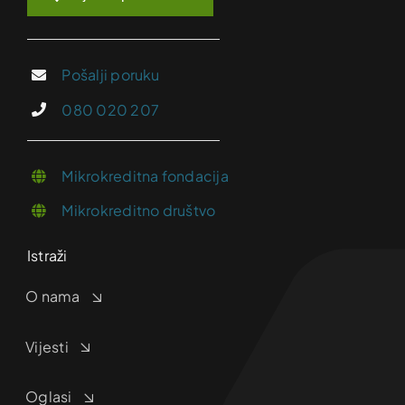
Pošalji poruku
080 020 207
Mikrokreditna fondacija
Mikrokreditno društvo
Istraži
O nama
Vijesti
Oglasi